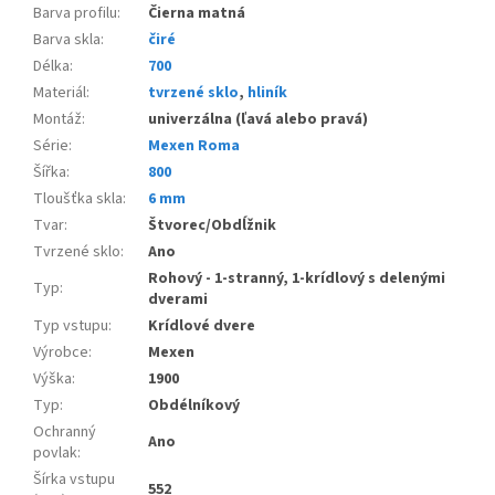
Barva profilu
:
Čierna matná
Barva skla
:
čiré
Délka
:
700
Materiál
:
tvrzené sklo
,
hliník
Montáž
:
univerzálna (ľavá alebo pravá)
Série
:
Mexen Roma
Šířka
:
800
Tloušťka skla
:
6 mm
Tvar
:
Štvorec/Obdĺžnik
Tvrzené sklo
:
Ano
Rohový - 1-stranný, 1-krídlový s delenými
Typ
:
dverami
Typ vstupu
:
Krídlové dvere
Výrobce
:
Mexen
Výška
:
1900
Typ
:
Obdélníkový
Ochranný
Ano
povlak
:
Šírka vstupu
552