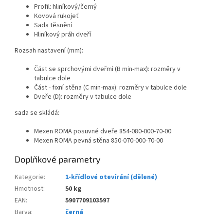
Profil: hliníkový/černý
Kovová rukojeť
Sada těsnění
Hliníkový práh dveří
Rozsah nastavení (mm):
Část se sprchovými dveřmi (B min-max): rozměry v
tabulce dole
Část - fixní stěna (C min-max): rozměry v tabulce dole
Dveře (D): rozměry v tabulce dole
sada se skládá:
Mexen ROMA posuvné dveře 854-080-000-70-00
Mexen ROMA pevná stěna 850-070-000-70-00
Doplňkové parametry
Kategorie
:
1-křídlové otevírání (dělené)
Hmotnost
:
50 kg
EAN
:
5907709103597
Barva
:
černá