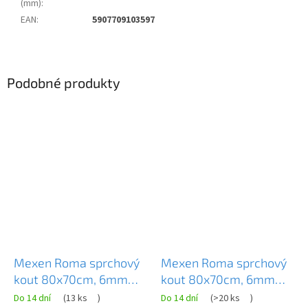
(mm)
:
EAN
:
5907709103597
Podobné produkty
Mexen Roma sprchový
Mexen Roma sprchový
kout 80x70cm, 6mm
kout 80x70cm, 6mm
sklo, chromový profil-
sklo, chromový profil-
Do 14 dní
(
13 ks
)
Do 14 dní
(
>20 ks
)