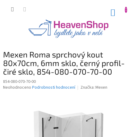
Přejít
na
NÁKUP
obsah
KOŠÍK
Mexen Roma sprchový kout
80x70cm, 6mm sklo, černý profil-
čiré sklo, 854-080-070-70-00
854-080-070-70-00
Průměrné
Neohodnoceno
Podrobnosti hodnocení
Značka:
Mexen
hodnocení
produktu
je
0,0
z
5
hvězdiček.