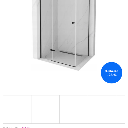
9 914 Kč
–26 %