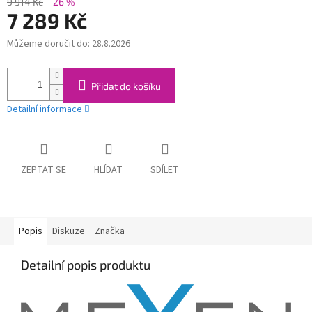
9 914 Kč
–26 %
7 289 Kč
Můžeme doručit do:
28.8.2026
Měrná
cena:
Přidat do košíku
Detailní informace
ZEPTAT SE
HLÍDAT
SDÍLET
Popis
Diskuze
Značka
Detailní popis produktu