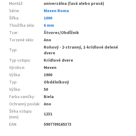
Montáž
:
univerzálna (ľavá alebo pravá)
Série
:
Mexen Roma
Šířka
:
1000
Tloušťka skla
:
6 mm
Tvar
:
Štvorec/Obdĺžnik
Tvrzené sklo
:
Ano
Rohový - 2-stranný, 1-krídlové delené
Typ
:
dvere
Typ vstupu
:
Krídlové dvere
Výrobce
:
Mexen
Výška
:
1900
Typ
:
Obdélníkový
Výška
:
50
Farba vaničky
:
Biela
Ochranný povlak
:
Ano
Šírka vstupu
1231
(mm)
:
EAN
:
5907709165373