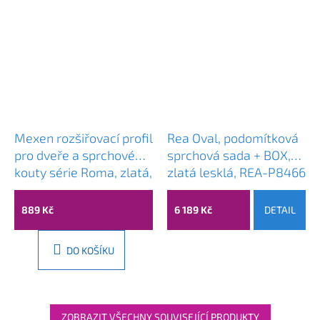
Mexen rozšiřovací profil
Rea Oval, podomítková
pro dveře a sprchové
sprchová sada + BOX,
kouty série Roma, zlatá,
zlatá lesklá, REA-P8466
850-324-50
889 Kč
6 189 Kč
DETAIL
DO KOŠÍKU
ZOBRAZIT VŠECHNY SOUVISEJÍCÍ PRODUKTY