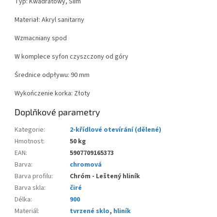
Typ: Kwadratowy, Slim
Materiał: Akryl sanitarny
Wzmacniany spod
W komplece syfon czyszczony od góry
Średnice odpływu: 90 mm
Wykończenie korka: Złoty
Doplňkové parametry
Kategorie
:
2-křídlové otevírání (dělené)
Hmotnost
:
50 kg
EAN
:
5907709165373
Barva
:
chromová
Barva profilu
:
Chróm - Leštený hliník
Barva skla
:
čiré
Délka
:
900
Materiál
:
tvrzené sklo
,
hliník