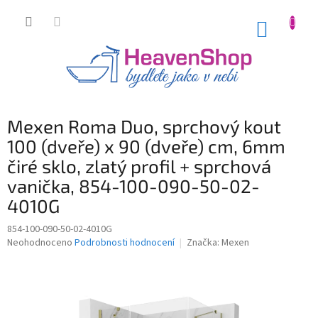
Přejít
na
NÁKUP
obsah
KOŠÍK
Mexen Roma Duo, sprchový kout
100 (dveře) x 90 (dveře) cm, 6mm
čiré sklo, zlatý profil + sprchová
vanička, 854-100-090-50-02-
4010G
854-100-090-50-02-4010G
Průměrné
Neohodnoceno
Podrobnosti hodnocení
Značka:
Mexen
hodnocení
produktu
je
0,0
z