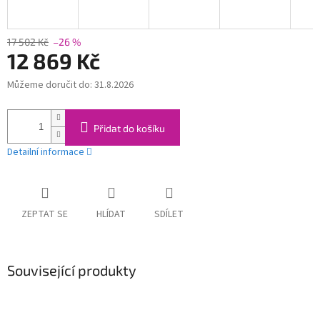
17 502 Kč
–26 %
12 869 Kč
Můžeme doručit do:
31.8.2026
Měrná
cena:
Přidat do košíku
Detailní informace
ZEPTAT SE
HLÍDAT
SDÍLET
Související produkty