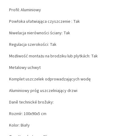
Profil: Aluminiowy
Powłoka ułatwiająca czyszczenie : Tak
Niwelacja nierówności ściany: Tak
Regulacja szerokości: Tak
Możliwość montażu na brodziku lub plytkách: Tak
Metalowy uchwyt
Komplet uszczelek odprowadzających wodę
Aluminiowy próg uszczelniający drzwi
Daně technické brožuky:
Rozmír: 100x90x5 cm
Kolor: Biały