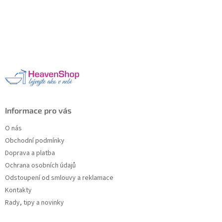
Z
á
p
a
t
í
Informace pro vás
O nás
Obchodní podmínky
Doprava a platba
Ochrana osobních údajů
Odstoupení od smlouvy a reklamace
Kontakty
Rady, tipy a novinky