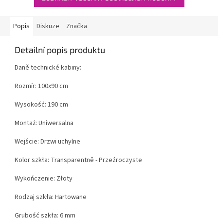
Popis
Diskuze
Značka
Detailní popis produktu
Daně technické kabiny:
Rozmír: 100x90 cm
Wysokość: 190 cm
Montaż: Uniwersalna
Wejście: Drzwi uchylne
Kolor szkła: Transparentně - Przeźroczyste
Wykończenie: Złoty
Rodzaj szkła: Hartowane
Grubość szkła: 6 mm