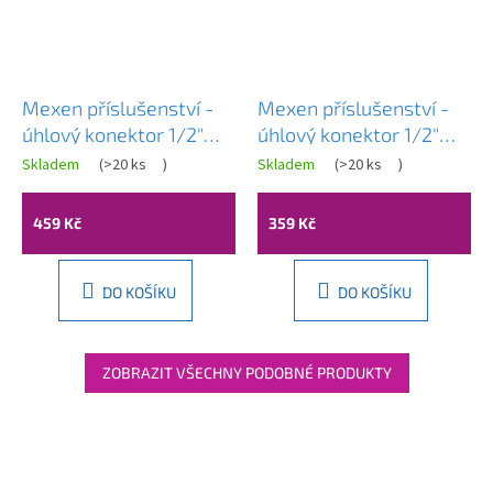
Mexen příslušenství -
Mexen příslušenství -
úhlový konektor 1/2"
úhlový konektor 1/2"
Cube, bílá, 79340-20
Cube, chrom, 79340-00
Skladem
(
>20 ks
)
Skladem
(
>20 ks
)
459 Kč
359 Kč
DO KOŠÍKU
DO KOŠÍKU
ZOBRAZIT VŠECHNY PODOBNÉ PRODUKTY
Z
á