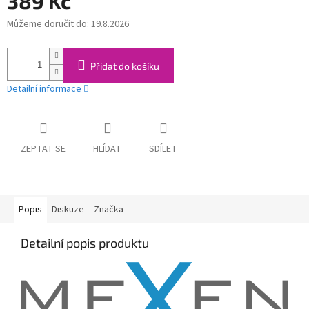
389 Kč
Můžeme doručit do:
19.8.2026
Měrná
cena:
Přidat do košíku
Detailní informace
ZEPTAT SE
HLÍDAT
SDÍLET
Popis
Diskuze
Značka
Detailní popis produktu