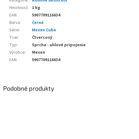
Kategorie
:
Rohové ukončení
Hmotnost
:
1 kg
EAN
:
5907709116634
Barva
:
černá
Série
:
Mexen Cube
Tvar
:
Čtvercový
Typ
:
Sprcha - uhlové pripojenie
Výrobce
:
Mexen
EAN
:
5907709116634
Podobné produkty