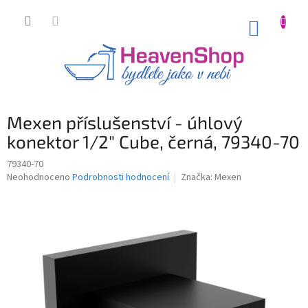
Přejít
na
NÁKUP
obsah
KOŠÍK
Mexen příslušenství - úhlový
konektor 1/2" Cube, černá, 79340-70
79340-70
Průměrné
Neohodnoceno
Podrobnosti hodnocení
Značka:
Mexen
hodnocení
produktu
je
0,0
z
5
hvězdiček.