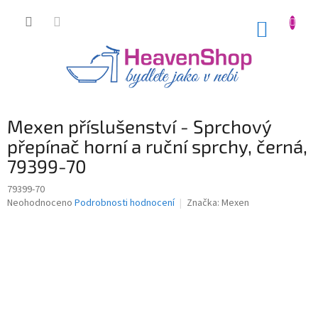
Přejít
na
NÁKUP
obsah
KOŠÍK
Mexen příslušenství - Sprchový
přepínač horní a ruční sprchy, černá,
79399-70
79399-70
Průměrné
Neohodnoceno
Podrobnosti hodnocení
Značka:
Mexen
hodnocení
produktu
je
0,0
z
5
hvězdiček.