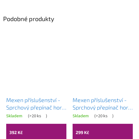
Podobné produkty
Mexen příslušenství -
Mexen příslušenství -
Sprchový přepínač horní
Sprchový přepínač horní
a ruční sprchy, chrom,
a ruční sprchy, bílá,
Skladem
(
>20 ks
)
Skladem
(
>20 ks
)
79399-00
79399-20
392 Kč
299 Kč