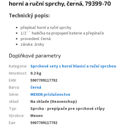
horní a ruční sprchy, černá, 79399-70
Technický popis:
přepínač horní a ruční sprchy
1/2`` hadička na propojení baterie a přepínače
provedení: černá
záruka: 2roky
Doplňkové parametry
Kategorie
:
Sprchové sety s horní hlavicí a ruční sprchou
Hmotnost
:
0.2 kg
EAN
:
5907709117792
Barva
:
černá
Série
:
MEXEN príslušenstvo
sklad
:
Na sklade (Heavenshop)
Typ
:
Sprcha - prepípače pre sprchové stĺpy
Výrobce
:
Mexen
Ean
:
5907709117792