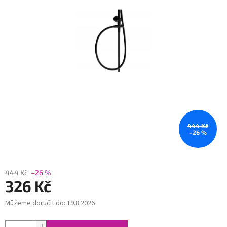
444 Kč
–26 %
444 Kč
–26 %
326 Kč
Můžeme doručit do:
19.8.2026
Měrná
cena: