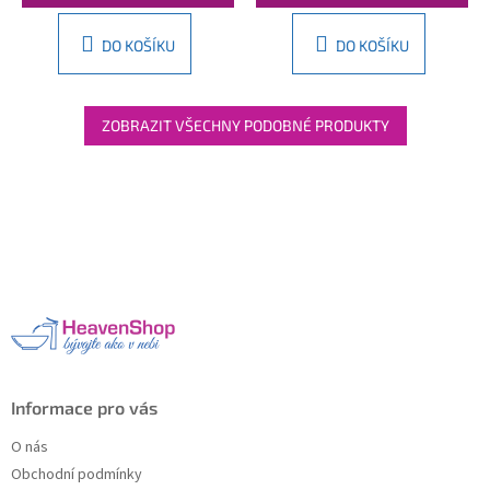
DO KOŠÍKU
DO KOŠÍKU
ZOBRAZIT VŠECHNY PODOBNÉ PRODUKTY
Z
á
p
a
t
í
Informace pro vás
O nás
Obchodní podmínky