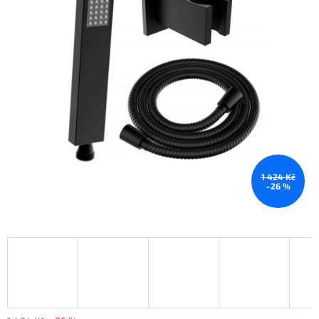
1 424 Kč
–26 %