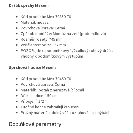
Držák sprchy Mexen:
Kód produktu: Mex-79350-70
Materiál: mosaz
Povrchová úprava: Černá
Způsob montáže: Montáž na zeď (podomítková)
Rozměr rozety: ?45 mm
Vzdálenost od zdi: 57 mm
POZOR: jde o podomítkový 1/2collový rohový držák
vhodný k podomítkovým výstupům
Sprchová hadice Mexen:
Kód produktu: Mex-79460-70
Povrchová úprava: Černá
Materiál:
potah z nerezavějící oceli
Délka hadice: 150 cm
Připojení: 1/2 "
Otočné konce zabraňují kroucení
Pružný materiál odolný vůči roztahování a ohýbání
Doplňkové parametry