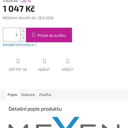
1 424 Kč
–26 %
1 047 Kč
Můžeme doručit do:
28.8.2026
Měrná
cena:
Přidat do košíku
Detailní informace
ZEPTAT SE
HLÍDAT
SDÍLET
Popis
Diskuze
Značka
Detailní popis produktu