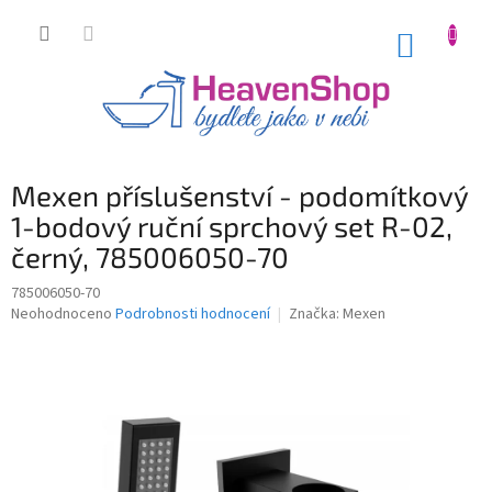
Přejít
na
NÁKUP
obsah
KOŠÍK
Mexen příslušenství - podomítkový
1-bodový ruční sprchový set R-02,
černý, 785006050-70
785006050-70
Průměrné
Neohodnoceno
Podrobnosti hodnocení
Značka:
Mexen
hodnocení
produktu
je
0,0
z
5
hvězdiček.