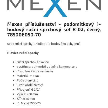
Mexen příslušenství - podomítkový 1-
bodový ruční sprchový set R-02, černý,
785006050-70
sada ruční sprchy + hadice + 1-bodového uchycení
Hlavice ruční sprchy
ruční sprchová hlavice
systém proti tvorbě vodního kamene: ano
Povrchová úprava: Černá
Materiál: mosaz
Počet funkcí: 1
Tvar: obdélníkový
Připojení: G 1/2 "
Výška: 200 mm
Šířka: 35 mm
ID: Mex-79500-70