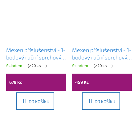
Mexen příslušenství - 1-
Mexen příslušenství - 1-
bodový ruční sprchový
bodový ruční sprchový
set R-77, zlatý,
set R-77, černá,
Skladem
(
>20 ks
)
Skladem
(
>20 ks
)
785775052-50
785775052-70
679 Kč
459 Kč
DO KOŠÍKU
DO KOŠÍKU
Z
á