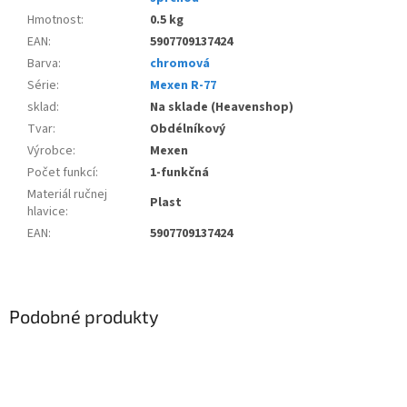
Hmotnost
:
0.5 kg
EAN
:
5907709137424
Barva
:
chromová
Série
:
Mexen R-77
sklad
:
Na sklade (Heavenshop)
Tvar
:
Obdélníkový
Výrobce
:
Mexen
Počet funkcí
:
1-funkčná
Materiál ručnej
Plast
hlavice
:
EAN
:
5907709137424
Podobné produkty