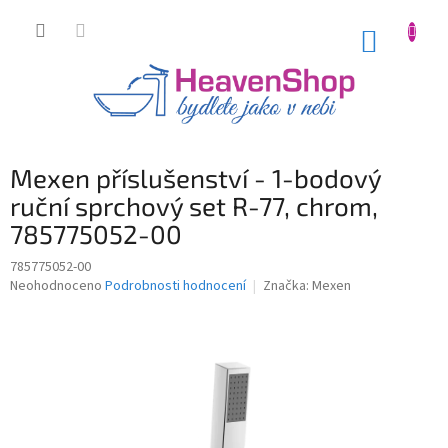
Přejít
na
NÁKUP
obsah
KOŠÍK
Mexen příslušenství - 1-bodový
ruční sprchový set R-77, chrom,
785775052-00
785775052-00
Průměrné
Neohodnoceno
Podrobnosti hodnocení
Značka:
Mexen
hodnocení
produktu
je
0,0
z
5
hvězdiček.