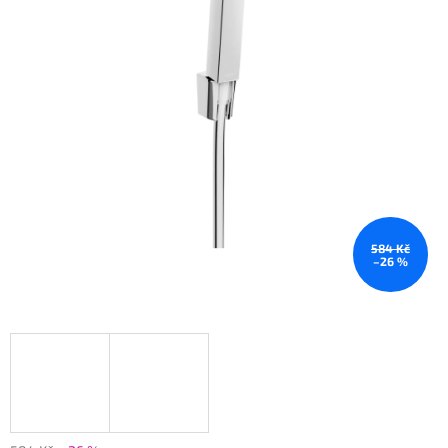
584 Kč
–26 %