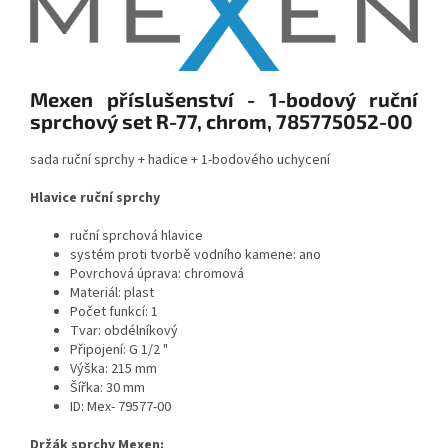
Mexen příslušenství - 1-bodový ruční
sprchový set R-77, chrom, 785775052-00
sada ruční sprchy + hadice + 1-bodového uchycení
Hlavice ruční sprchy
ruční sprchová hlavice
systém proti tvorbě vodního kamene: ano
Povrchová úprava: chromová
Materiál: plast
Počet funkcí: 1
Tvar: obdélníkový
Připojení: G 1/2 "
Výška: 215 mm
Šířka: 30 mm
ID: Mex-
79577-00
Držák sprchy Mexen: