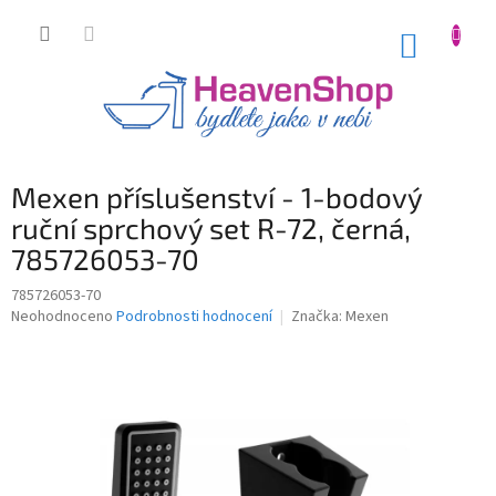
Přejít
na
NÁKUP
obsah
KOŠÍK
Mexen příslušenství - 1-bodový
ruční sprchový set R-72, černá,
785726053-70
785726053-70
Průměrné
Neohodnoceno
Podrobnosti hodnocení
Značka:
Mexen
hodnocení
produktu
je
0,0
z
5
hvězdiček.