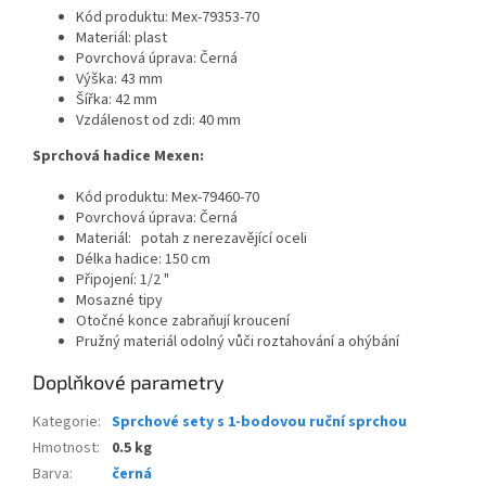
Kód produktu: Mex-79353-70
Materiál: plast
Povrchová úprava: Černá
Výška: 43 mm
Šířka: 42 mm
Vzdálenost od zdi: 40 mm
Sprchová hadice Mexen:
Kód produktu: Mex-79460-70
Povrchová úprava: Černá
Materiál:
potah z nerezavějící oceli
Délka hadice: 150 cm
Připojení: 1/2 "
Mosazné tipy
Otočné konce zabraňují kroucení
Pružný materiál odolný vůči roztahování a ohýbání
Doplňkové parametry
Kategorie
:
Sprchové sety s 1-bodovou ruční sprchou
Hmotnost
:
0.5 kg
Barva
:
černá