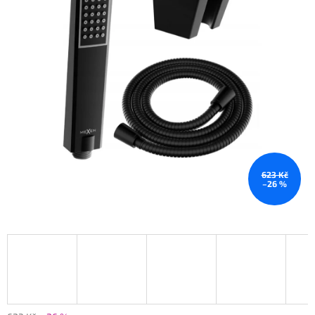
623 Kč
–26 %