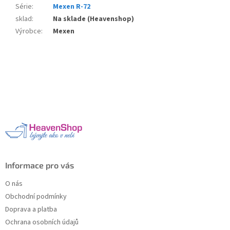
Série
:
Mexen R-72
sklad
:
Na sklade (Heavenshop)
Výrobce
:
Mexen
Z
á
p
a
t
í
Informace pro vás
O nás
Obchodní podmínky
Doprava a platba
Ochrana osobních údajů