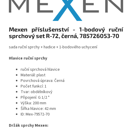
Mexen příslušenství - 1-bodový ruční
sprchový set R-72, černá, 785726053-70
sada ruční sprchy + hadice + 1-bodového uchycení
Hlavice ruční sprchy
ruční sprchová hlavice
Materiál: plast
Povrchová úprava: Černá
Počet funkcí: 1
Tvar: obdélníkový
Připojení: G 1/2 "
Výška: 200 mm
Šířka hlavice: 42 mm
ID: Mex-79572-70
Držák sprchy Mexen: