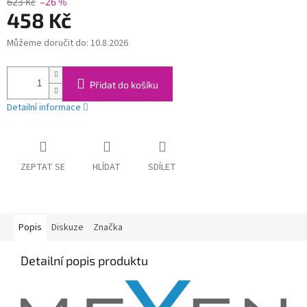
623 Kč
–26 %
458 Kč
Můžeme doručit do:
10.8.2026
Měrná
cena:
Přidat do košíku
Detailní informace
ZEPTAT SE
HLÍDAT
SDÍLET
Popis
Diskuze
Značka
Detailní popis produktu