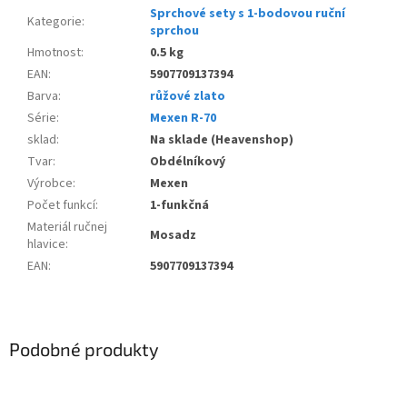
Sprchové sety s 1-bodovou ruční
Kategorie
:
sprchou
Hmotnost
:
0.5 kg
EAN
:
5907709137394
Barva
:
růžové zlato
Série
:
Mexen R-70
sklad
:
Na sklade (Heavenshop)
Tvar
:
Obdélníkový
Výrobce
:
Mexen
Počet funkcí
:
1-funkčná
Materiál ručnej
Mosadz
hlavice
:
EAN
:
5907709137394
Podobné produkty