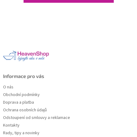
Z
á
p
a
t
í
Informace pro vás
O nás
Obchodní podmínky
Doprava a platba
Ochrana osobních údajů
Odstoupení od smlouvy a reklamace
Kontakty
Rady, tipy a novinky