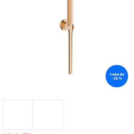
1 454 Kč
–26 %