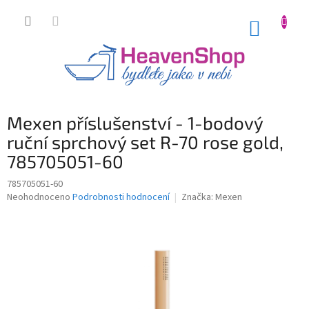
Přejít
na
NÁKUP
obsah
KOŠÍK
Mexen příslušenství - 1-bodový
ruční sprchový set R-70 rose gold,
785705051-60
785705051-60
Průměrné
Neohodnoceno
Podrobnosti hodnocení
Značka:
Mexen
hodnocení
produktu
je
0,0
z
5
hvězdiček.