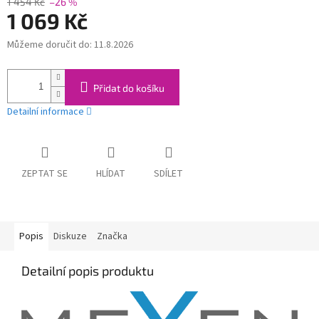
1 454 Kč
–26 %
1 069 Kč
Můžeme doručit do:
11.8.2026
Měrná
cena:
Přidat do košíku
Detailní informace
ZEPTAT SE
HLÍDAT
SDÍLET
Popis
Diskuze
Značka
Detailní popis produktu