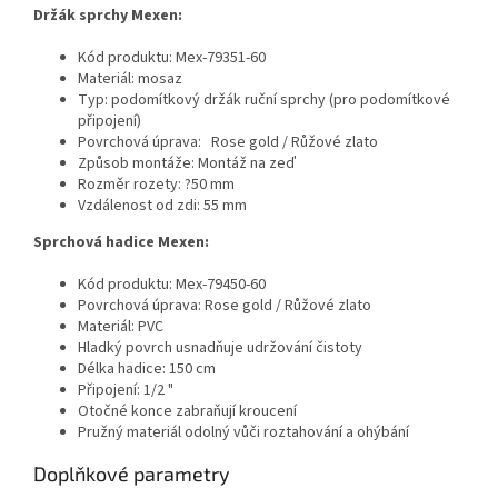
Držák sprchy Mexen:
Kód produktu: Mex-79351-60
Materiál: mosaz
Typ: podomítkový držák ruční sprchy (pro podomítkové
připojení)
Povrchová úprava:
Rose gold / Růžové zlato
Způsob montáže: Montáž na zeď
Rozměr rozety: ?50 mm
Vzdálenost od zdi: 55 mm
Sprchová hadice Mexen:
Kód produktu: Mex-79450-60
Povrchová úprava: Rose gold / Růžové zlato
Materiál: PVC
Hladký povrch usnadňuje udržování čistoty
Délka hadice: 150 cm
Připojení: 1/2 "
Otočné konce zabraňují kroucení
Pružný materiál odolný vůči roztahování a ohýbání
Doplňkové parametry