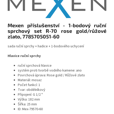
Mexen příslušenství - 1-bodový ruční
sprchový set R-70 rose gold/růžové
zlato, 7785705051-60
sada ruční sprchy + hadice + 1-bodového uchycení
Hlavice ruční sprchy
ruční sprchová hlavice
systém proti tvorbě vodního kamene: ano
Povrchová úprava: Rose gold / Růžové zlato
Materiál: mosaz
Počet funkcí: 1
Tvar: obdélníkový
Připojení: G 1/2 "
Výška: 182 mm
Šířka: 25 mm
ID: Mex-79570-60