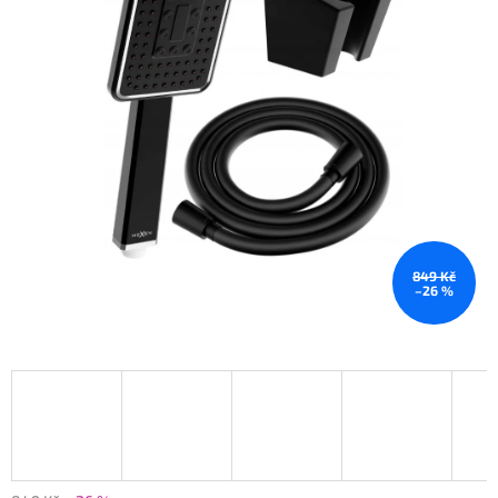
849 Kč
–26 %