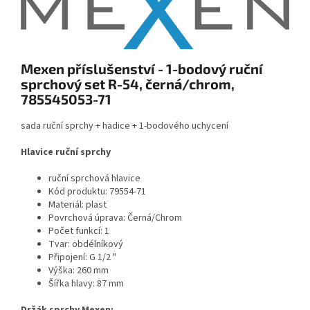
Mexen příslušenství - 1-bodový ruční
sprchový set R-54, černá/chrom,
785545053-71
sada ruční sprchy + hadice + 1-bodového uchycení
Hlavice ruční sprchy
ruční sprchová hlavice
Kód produktu: 79554-71
Materiál: plast
Povrchová úprava: Černá/Chrom
Počet funkcí: 1
Tvar: obdélníkový
Připojení: G 1/2 "
Výška: 260 mm
Šířka hlavy: 87 mm
Držák sprchy Mexen: