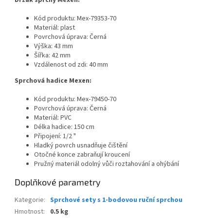
Kód produktu: Mex-79353-70
Materiál: plast
Povrchová úprava: Černá
Výška: 43 mm
Šířka: 42 mm
Vzdálenost od zdi: 40 mm
Sprchová hadice Mexen:
Kód produktu: Mex-79450-70
Povrchová úprava: Černá
Materiál: PVC
Délka hadice: 150 cm
Připojení: 1/2 "
Hladký povrch usnadňuje čištění
Otočné konce zabraňují kroucení
Pružný materiál odolný vůči roztahování a ohýbání
Doplňkové parametry
Kategorie
:
Sprchové sety s 1-bodovou ruční sprchou
Hmotnost
:
0.5 kg