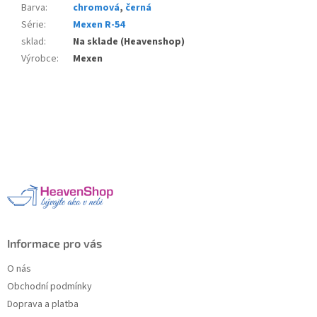
Barva
:
chromová
,
černá
Série
:
Mexen R-54
sklad
:
Na sklade (Heavenshop)
Výrobce
:
Mexen
Z
á
p
a
t
í
Informace pro vás
O nás
Obchodní podmínky
Doprava a platba