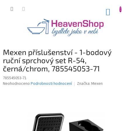
Přejít
na
NÁKUP
obsah
KOŠÍK
Mexen příslušenství - 1-bodový
ruční sprchový set R-54,
černá/chrom, 785545053-71
785545053-71
Průměrné
Neohodnoceno
Podrobnosti hodnocení
Značka:
Mexen
hodnocení
produktu
je
0,0
z
5
hvězdiček.