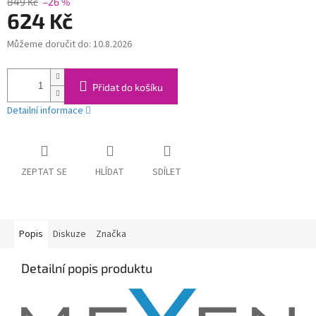
849 Kč
–26 %
624 Kč
Můžeme doručit do:
10.8.2026
Měrná
cena:
Přidat do košíku
Detailní informace
ZEPTAT SE
HLÍDAT
SDÍLET
Popis
Diskuze
Značka
Detailní popis produktu