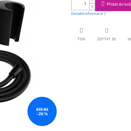
Přidat do koš
Detailní informace
TISK
ZEPTAT SE
H
615 Kč
–26 %