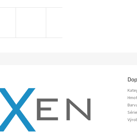
Dop
Kate
Hmot
Barv
Séri
Výro