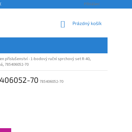
OSOBNÍCH ÚDAJŮ
KONTAKTY
ODSTOUPENÍ OD SMLOUVY A REKLAM
Přihlášení
NÁKUPNÍ
Prázdný košík
KOŠÍK
n příslušenství - 1-bodový ruční sprchový set R-40,
ná, 785406052-70
85406052-70
785406052-70