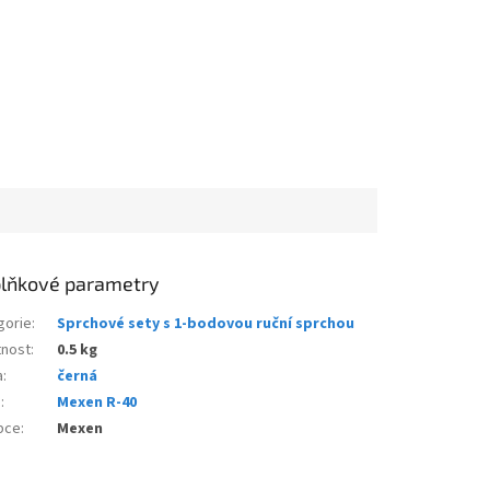
lňkové parametry
gorie
:
Sprchové sety s 1-bodovou ruční sprchou
nost
:
0.5 kg
a
:
černá
e
:
Mexen R-40
bce
:
Mexen