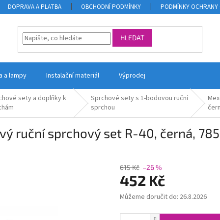
DOPRAVA A PLATBA
OBCHODNÍ PODMÍNKY
PODMÍNKY OCHRANY 
HLEDAT
la a lampy
Instalační materiál
Výprodej
chové sety a doplňky k
Sprchové sety s 1-bodovou ruční
Mexe
chám
sprchou
čer
vý ruční sprchový set R-40, černá, 7
615 Kč
–26 %
452 Kč
Můžeme doručit do:
26.8.2026
Měrná
cena: