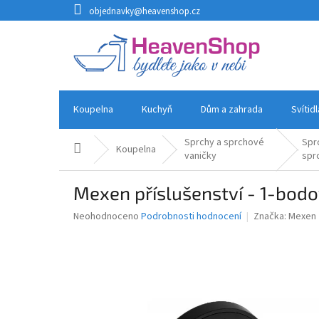
Přejít
objednavky@heavenshop.cz
na
obsah
Koupelna
Kuchyň
Dům a zahrada
Svítid
Sprchy a sprchové
Spr
Domů
Koupelna
vaničky
spr
Mexen příslušenství - 1-bodo
Průměrné
Neohodnoceno
Podrobnosti hodnocení
Značka:
Mexen
hodnocení
produktu
je
0,0
z
5
hvězdiček.