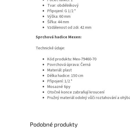
Tvar: obdélníkový
Připojení: G 1/2 "
Výška: 60 mm
Šířka: 44 mm
Vzdálenost od zdi: 42 mm
Sprchová hadice Mexen:
Technické údaje:
Kód produktu: Mex-79460-70
Povrchová úprava: Černá
Materiál: plast
Délka hadice: 150 cm
Připojení: 1/2 "
Mosazné tipy
Otočné konce zabraňují kroucení
Pružný materiál odolný vůči roztahování a ohýb
Podobné produkty