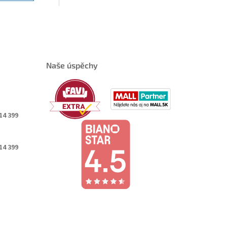
Naše úspěchy
14 399
14 399