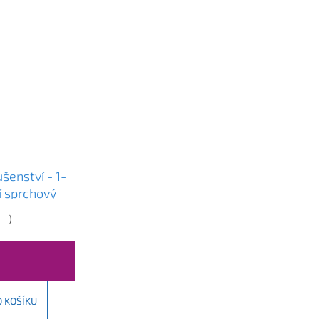
šenství - 1-
í sprchový
žovo-zlatá,
)
-60
O KOŠÍKU