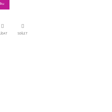
íku
LÍDAT
SDÍLET