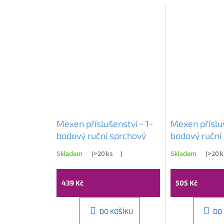
Mexen příslušenství - 1-
Mexen přísluš
bodový ruční sprchový
bodový ruční
set R-40, chrom,
set R-40, bílá
Skladem
(
>20 ks
)
Skladem
(
>20 k
785406052-00
785406052-
439 Kč
505 Kč
DO KOŠÍKU
DO