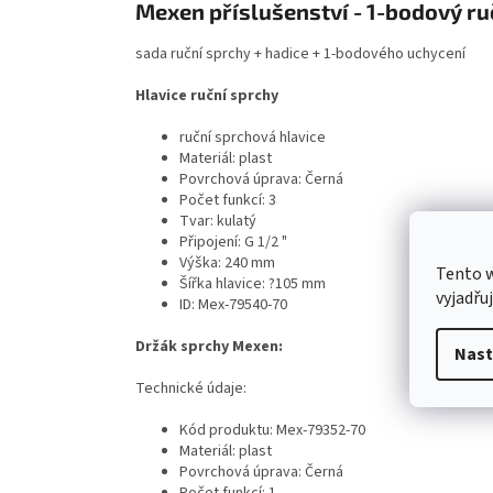
Mexen příslušenství - 1-bodový ru
sada ruční sprchy + hadice + 1-bodového uchycení
Hlavice ruční sprchy
ruční sprchová hlavice
Materiál: plast
Povrchová úprava: Černá
Počet funkcí: 3
Tvar: kulatý
Připojení: G 1/2 "
Výška: 240 mm
Tento 
Šířka hlavice: ?105 mm
vyjadřu
ID: Mex-79540-70
Držák sprchy Mexen:
Nast
Technické údaje:
Kód produktu: Mex-79352-70
Materiál: plast
Povrchová úprava: Černá
Počet funkcí: 1