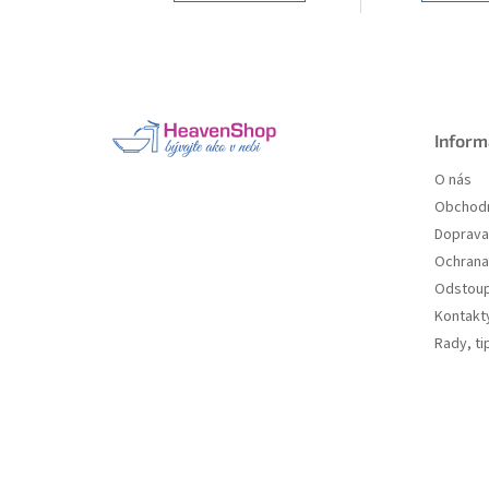
Z
á
p
a
Inform
t
O nás
í
Obchodn
Doprava 
Ochrana
Odstoup
Kontakt
Rady, ti