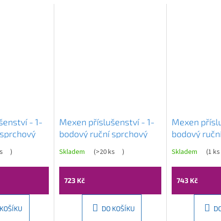
enství - 1-
Mexen příslušenství - 1-
Mexen příslu
 sprchový
bodový ruční sprchový
bodový ručn
,
set R-40, zlatá,
set R-40, rů
s
)
Skladem
(
>20 ks
)
Skladem
(
1 ks
20
785406052-50
785406052
723 Kč
743 Kč
 KOŠÍKU
DO KOŠÍKU
D