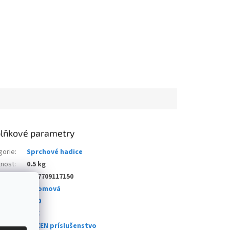
lňkové parametry
gorie
:
Sprchové hadice
nost
:
0.5 kg
5907709117150
a
:
chromová
a
:
1750
iál
:
PVC
e
:
MEXEN príslušenstvo