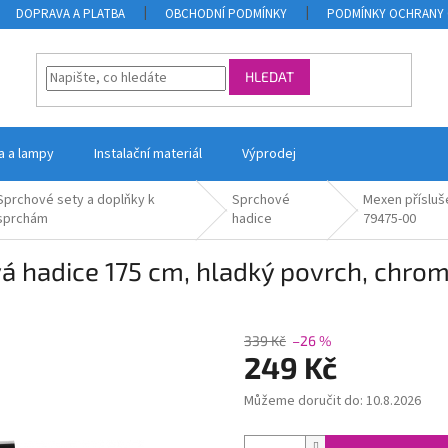
DOPRAVA A PLATBA
OBCHODNÍ PODMÍNKY
PODMÍNKY OCHRANY 
HLEDAT
la a lampy
Instalační materiál
Výprodej
Sprchové sety a doplňky k
Sprchové
Mexen přísluš
sprchám
hadice
79475-00
á hadice 175 cm, hladký povrch, chro
339 Kč
–26 %
249 Kč
Můžeme doručit do:
10.8.2026
Měrná
cena: