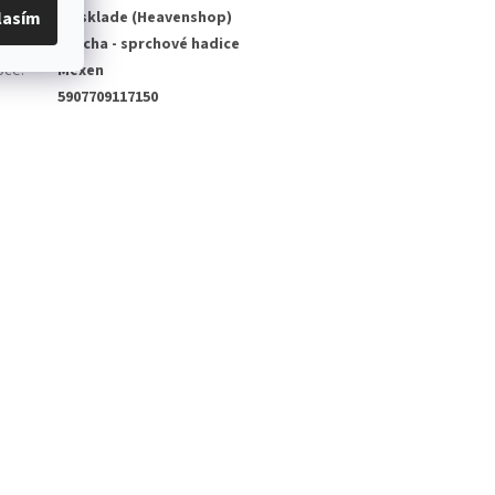
lasím
d
:
Na sklade (Heavenshop)
Sprcha - sprchové hadice
bce
:
Mexen
5907709117150