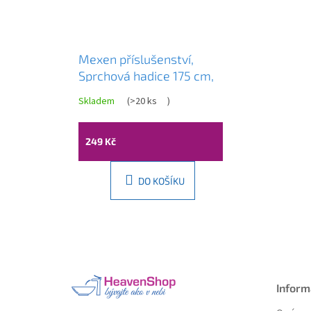
Mexen příslušenství,
Sprchová hadice 175 cm,
hladký povrch, černá,
Skladem
(
>20 ks
)
79475-70
249 Kč
DO KOŠÍKU
Z
á
p
a
Inform
t