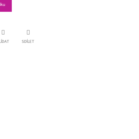
íku
LÍDAT
SDÍLET