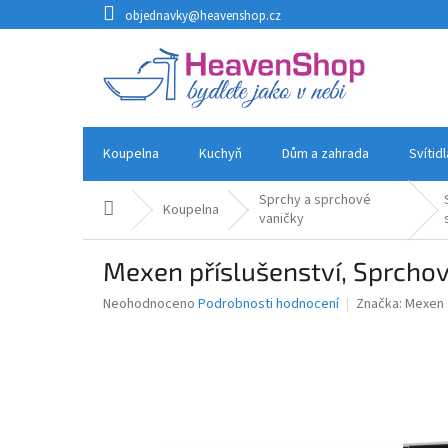
Přejít
objednavky@heavenshop.cz
na
obsah
Koupelna
Kuchyň
Dům a zahrada
Svítid
Sprchy a sprchové
Domů
Koupelna
vaničky
Mexen příslušenství, Sprchov
Průměrné
Neohodnoceno
Podrobnosti hodnocení
Značka:
Mexen
hodnocení
produktu
je
0,0
z
5
hvězdiček.