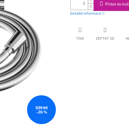
Přidat do koš
Detailní informace
TISK
ZEPTAT SE
H
339 Kč
–26 %