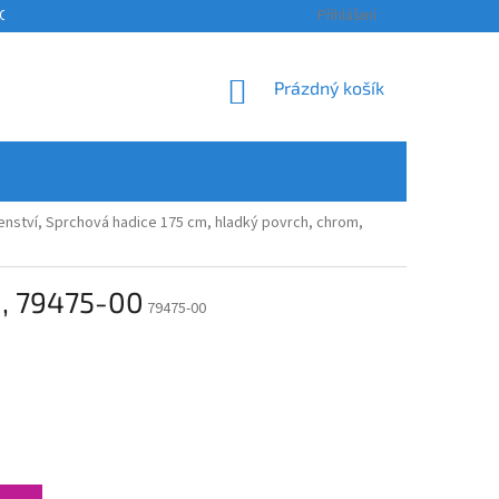
OSOBNÍCH ÚDAJŮ
KONTAKTY
ODSTOUPENÍ OD SMLOUVY A REKLAM
Přihlášení
NÁKUPNÍ
Prázdný košík
KOŠÍK
enství, Sprchová hadice 175 cm, hladký povrch, chrom,
m, 79475-00
79475-00