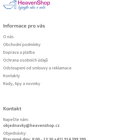
í
Informace pro vás
O nás
Obchodní podmínky
Doprava a platba
Ochrana osobních údajů
Odstoupení od smlouvy a reklamace
Kontakty
Rady, tipy a novinky
Kontakt
Napešte nám:
objednavky@heavenshop.cz
Objednávky:
Pracovné dny: 8:00 - 13:30 +421 914 399 399