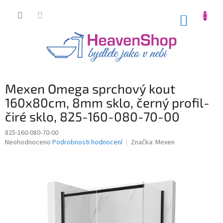
Přejít
na
NÁKUP
obsah
KOŠÍK
Mexen Omega sprchový kout
160x80cm, 8mm sklo, černý profil-
čiré sklo, 825-160-080-70-00
825-160-080-70-00
Průměrné
Neohodnoceno
Podrobnosti hodnocení
Značka:
Mexen
hodnocení
produktu
je
0,0
z
5
hvězdiček.