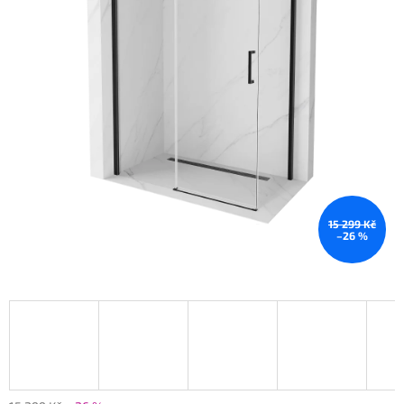
15 299 Kč
–26 %