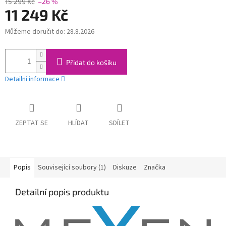
15 299 Kč
–26 %
11 249 Kč
Můžeme doručit do:
28.8.2026
Měrná
cena:
Přidat do košíku
Detailní informace
ZEPTAT SE
HLÍDAT
SDÍLET
Popis
Související soubory (1)
Diskuze
Značka
Detailní popis produktu