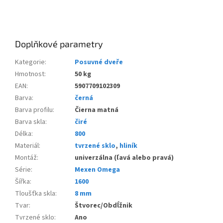
Doplňkové parametry
Kategorie
:
Posuvné dveře
Hmotnost
:
50 kg
EAN
:
5907709102309
Barva
:
černá
Barva profilu
:
Čierna matná
Barva skla
:
čiré
Délka
:
800
Materiál
:
tvrzené sklo
,
hliník
Montáž
:
univerzálna (ľavá alebo pravá)
Série
:
Mexen Omega
Šířka
:
1600
Tloušťka skla
:
8 mm
Tvar
:
Štvorec/Obdĺžnik
Tvrzené sklo
:
Ano