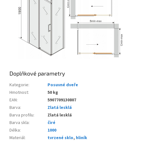
Doplňkové parametry
Kategorie
:
Posuvné dveře
Hmotnost
:
50 kg
EAN
:
5907709130807
Barva
:
Zlatá lesklá
Barva profilu
:
Zlatá lesklá
Barva skla
:
čiré
Délka
:
1000
Materiál
:
tvrzené sklo
,
hliník