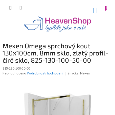
Přejít
na
NÁKUP
obsah
KOŠÍK
Mexen Omega sprchový kout
130x100cm, 8mm sklo, zlatý profil-
čiré sklo, 825-130-100-50-00
825-130-100-50-00
Průměrné
Neohodnoceno
Podrobnosti hodnocení
Značka:
Mexen
hodnocení
produktu
je
0,0
z
5
hvězdiček.