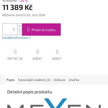
15 490 Kč
–26 %
11 389 Kč
Můžeme doručit do:
28.8.2026
Měrná
cena:
Přidat do košíku
Detailní informace
ZEPTAT SE
HLÍDAT
SDÍLET
Popis
Související soubory (1)
Diskuze
Značka
Detailní popis produktu