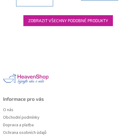
ZOBRAZIT VŠECHNY PODOBNÉ PRODUKTY
Z
á
p
a
t
í
Informace pro vás
O nás
Obchodní podmínky
Doprava a platba
Ochrana osobních údajů