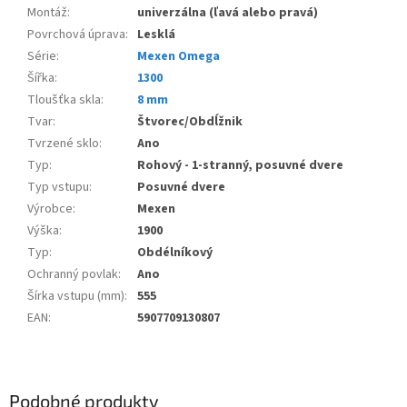
Montáž
:
univerzálna (ľavá alebo pravá)
Povrchová úprava
:
Lesklá
Série
:
Mexen Omega
Šířka
:
1300
Tloušťka skla
:
8 mm
Tvar
:
Štvorec/Obdĺžnik
Tvrzené sklo
:
Ano
Typ
:
Rohový - 1-stranný, posuvné dvere
Typ vstupu
:
Posuvné dvere
Výrobce
:
Mexen
Výška
:
1900
Typ
:
Obdélníkový
Ochranný povlak
:
Ano
Šírka vstupu (mm)
:
555
EAN
:
5907709130807
Podobné produkty