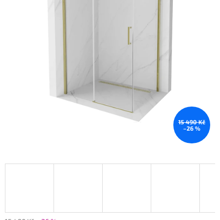
15 490 Kč
–26 %