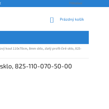
OSOBNÍCH ÚDAJŮ
KONTAKTY
ODSTOUPENÍ OD SMLOUVY A REKLAM
Přihlášení
NÁKUPNÍ
Prázdný košík
KOŠÍK
 kout 110x70cm, 8mm sklo, zlatý profil-čiré sklo, 825-
 sklo, 825-110-070-50-00