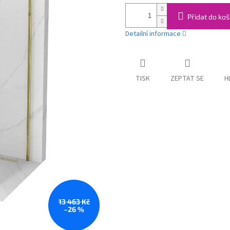
Přidat do koš
Detailní informace
TISK
ZEPTAT SE
H
13 463 Kč
–26 %