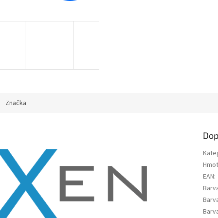
Značka
Dop
Kate
Hmot
EAN
:
Barv
Barva
Barva