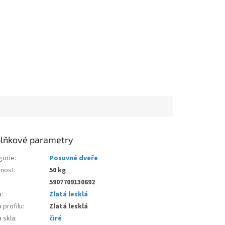
lňkové parametry
gorie
:
Posuvné dveře
nost
:
50 kg
5907709130692
a
:
Zlatá lesklá
 profilu
:
Zlatá lesklá
 skla
:
čiré