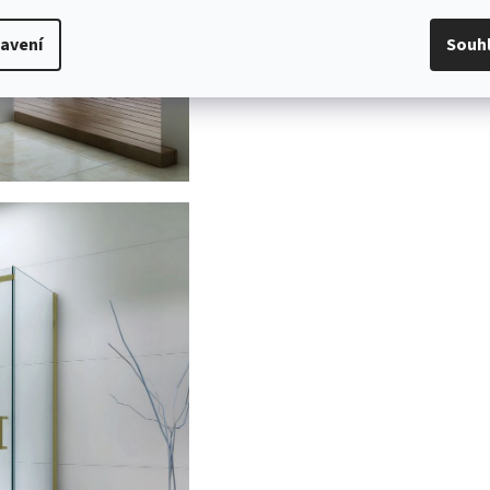
avení
Souh