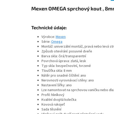
Mexen OMEGA sprchový kout , 8mm s
Technické údaje:
Výrobce:
Mexen
Série:
Omega
Montáž: univerzální montáž, pravá nebo levá st
Způsob otevírání: posuvné dveře
Barva skla: čirá/transparentní
Povrchová úprava: zlatá, lesk
Typ skla: bezpečnostní, tvrzené
Tloušťka skla: 8 mm
Nátěr pro snadné čištění: ano
Nerovnosti vyrovnávací stěny: ano
Nastavení šířky: ano
Lze namontovat na sprchovou vaničku nebo dla
Profil: hliníkový
Kvalitní dvojitá kolečka
Kovová rukojeť
Sada těsnění