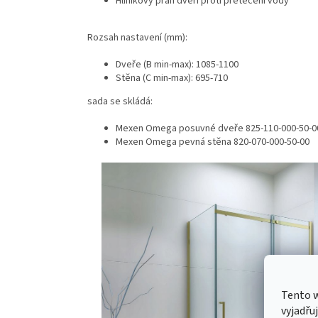
Hliníkový práh dveří proti přetečení vody
Rozsah nastavení (mm):
Dveře (B min-max): 1085-1100
Stěna (C min-max): 695-710
sada se skládá:
Mexen Omega posuvné dveře 825-110-000-50-0
Mexen Omega pevná stěna 820-070-000-50-00
Tento 
vyjadřu