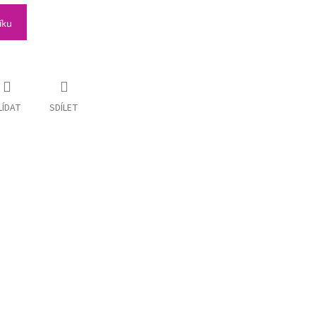
íku
LÍDAT
SDÍLET