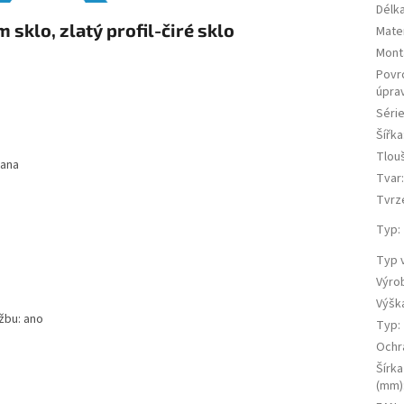
Délk
klo, zlatý profil-čiré sklo
Mater
Mont
Povr
úpra
Séri
Šířka
Tlou
rana
Tvar
Tvrz
Typ
:
Typ 
Výro
Výšk
žbu: ano
Typ
:
Ochr
Šírka
(mm)