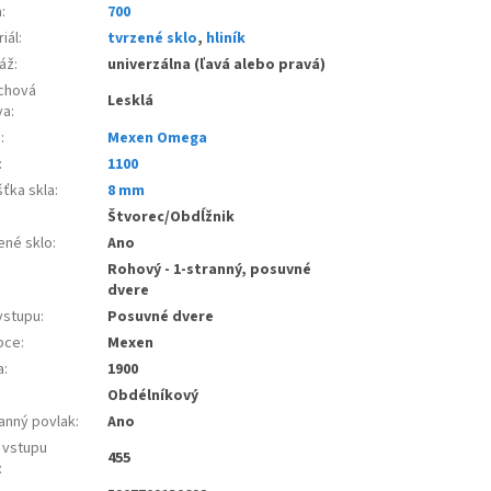
a
:
700
iál
:
tvrzené sklo
,
hliník
áž
:
univerzálna (ľavá alebo pravá)
chová
Lesklá
va
:
e
:
Mexen Omega
:
1100
šťka skla
:
8 mm
:
Štvorec/Obdĺžnik
ené sklo
:
Ano
Rohový - 1-stranný, posuvné
dvere
vstupu
:
Posuvné dvere
bce
:
Mexen
a
:
1900
Obdélníkový
anný povlak
:
Ano
 vstupu
455
: