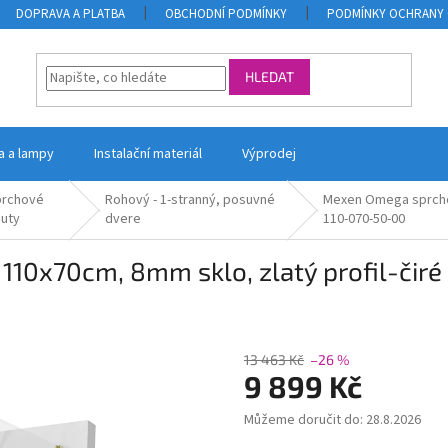
DOPRAVA A PLATBA
OBCHODNÍ PODMÍNKY
PODMÍNKY OCHRANY 
HLEDAT
la a lampy
Instalační materiál
Výprodej
prchové
Rohový - 1-stranný, posuvné
Mexen Omega sprchový
outy
dvere
110-070-50-00
10x70cm, 8mm sklo, zlatý profil-čiré
13 463 Kč
–26 %
9 899 Kč
Můžeme doručit do:
28.8.2026
Měrná
cena: