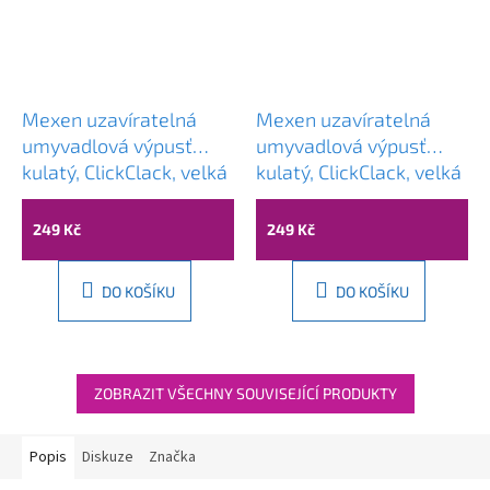
Mexen uzavíratelná
Mexen uzavíratelná
umyvadlová výpusť
umyvadlová výpusť
kulatý, ClickClack, velká
kulatý, ClickClack, velká
zátka, bez přepadu,
zátka, s přepadem,
Chromová, 79910-00
Chromová, 79920-00
249 Kč
249 Kč
DO KOŠÍKU
DO KOŠÍKU
ZOBRAZIT VŠECHNY SOUVISEJÍCÍ PRODUKTY
Popis
Diskuze
Značka