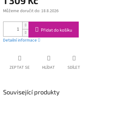
1 309 Kč
Můžeme doručit do:
18.8.2026
Měrná
cena:
Přidat do košíku
Detailní informace
ZEPTAT SE
HLÍDAT
SDÍLET
Související produkty