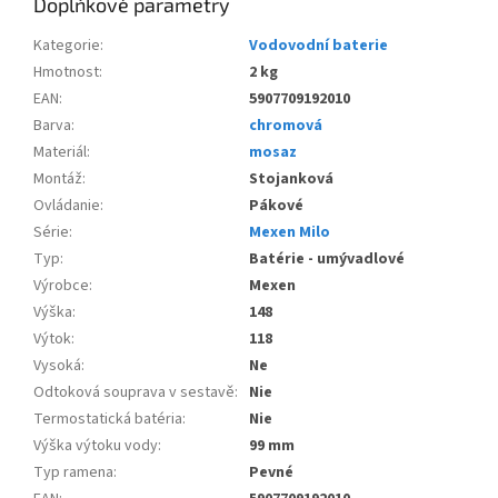
Doplňkové parametry
Kategorie
:
Vodovodní baterie
Hmotnost
:
2 kg
EAN
:
5907709192010
Barva
:
chromová
Materiál
:
mosaz
Montáž
:
Stojanková
Ovládanie
:
Pákové
Série
:
Mexen Milo
Typ
:
Batérie - umývadlové
Výrobce
:
Mexen
Výška
:
148
Výtok
:
118
Vysoká
:
Ne
Odtoková souprava v sestavě
:
Nie
Termostatická batéria
:
Nie
Výška výtoku vody
:
99 mm
Typ ramena
:
Pevné