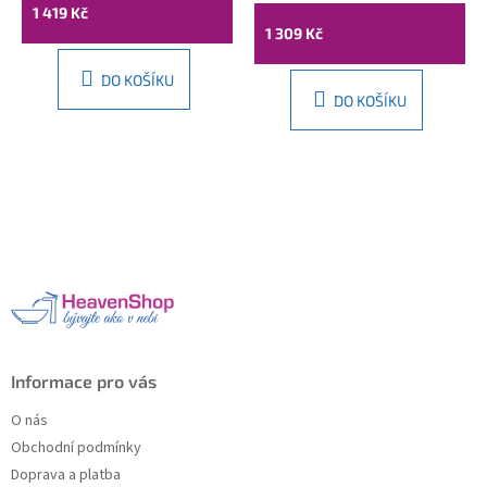
1 419 Kč
1 309 Kč
DO KOŠÍKU
DO KOŠÍKU
Z
á
p
a
t
í
Informace pro vás
O nás
Obchodní podmínky
Doprava a platba