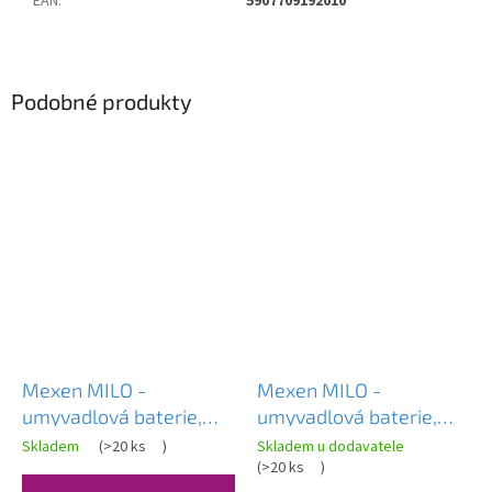
EAN
:
5907709192010
Podobné produkty
Mexen MILO -
Mexen MILO -
umyvadlová baterie,
umyvadlová baterie,
zlatá, 71300-50
černá,71300-70
Skladem
(
>20 ks
)
Skladem u dodavatele
(
>20 ks
)