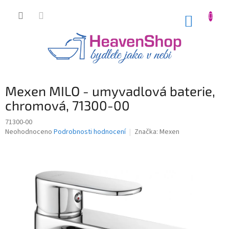
Přejít
na
NÁKUP
obsah
KOŠÍK
Mexen MILO - umyvadlová baterie,
chromová, 71300-00
71300-00
Průměrné
Neohodnoceno
Podrobnosti hodnocení
Značka:
Mexen
hodnocení
produktu
je
0,0
z
5
hvězdiček.