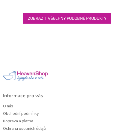
ZOBRAZIT VŠECHNY PODOBNÉ PRODUKTY
Z
á
p
a
t
í
Informace pro vás
O nás
Obchodní podmínky
Doprava a platba
Ochrana osobních údajů