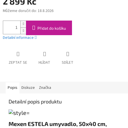
2 899 Kč
Můžeme doručit do:
18.8.2026
Měrná
cena:
Přidat do košíku
Detailní informace
ZEPTAT SE
HLÍDAT
SDÍLET
Popis
Diskuze
Značka
Detailní popis produktu
Mexen ESTELA umyvadlo, 50x40 cm,