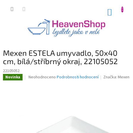
Přejít
na
NÁKUP
obsah
KOŠÍK
Mexen ESTELA umyvadlo, 50x40
cm, bílá/stříbrný okraj, 22105052
22105052
Průměrné
Neohodnoceno
Podrobnosti hodnocení
Značka:
Mexen
Novinka
hodnocení
produktu
je
0,0
z
5
hvězdiček.