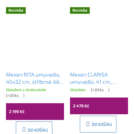
Novinka
Novinka
Mexen RITA umyvadlo,
Mexen CLARISA
45x32 cm, stříbrná-bílá,
umyvadlo, 41 cm,
21084555
bílá/stříbrná, 22074154
Skladem u dodavatele
Skladem
(
>20 ks
)
(
>20 ks
)
2 479 Kč
2 199 Kč
DO KOŠÍKU
DO KOŠÍKU