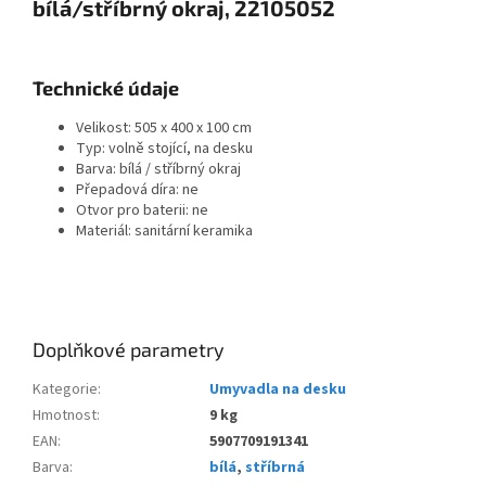
bílá/stříbrný okraj, 22105052
Technické údaje
Velikost: 505 x 400 x 100 cm
Typ: volně stojící, na desku
Barva: bílá / stříbrný okraj
Přepadová díra: ne
Otvor pro baterii: ne
Materiál: sanitární keramika
Doplňkové parametry
Kategorie
:
Umyvadla na desku
Hmotnost
:
9 kg
EAN
:
5907709191341
Barva
:
bílá
,
stříbrná