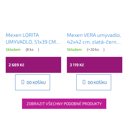
Mexen LORITA
Mexen VERA umyvadlo,
UMYVADLO, 51x39 CM,
42x42 cm, zlatá-černá,
ČERNÁ / ZLATÁ ,
21074177
Skladem
(
8 ks
)
Skladem
(
>20 ks
)
22135163
2 689 Kč
3 119 Kč
DO KOŠÍKU
DO KOŠÍKU
ZOBRAZIT VŠECHNY PODOBNÉ PRODUKTY
Z