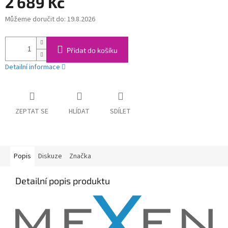
2 689 Kč
Můžeme doručit do:
19.8.2026
Měrná
cena:
Přidat do košíku
Detailní informace
ZEPTAT SE
HLÍDAT
SDÍLET
Popis
Diskuze
Značka
Detailní popis produktu