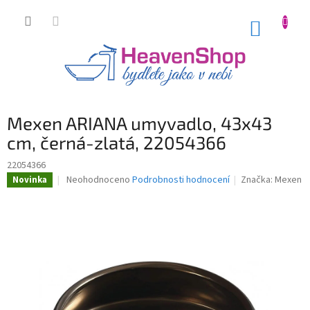
Přejít
na
NÁKUP
obsah
KOŠÍK
Mexen ARIANA umyvadlo, 43x43
cm, černá-zlatá, 22054366
22054366
Průměrné
Neohodnoceno
Podrobnosti hodnocení
Značka:
Mexen
Novinka
hodnocení
produktu
je
0,0
z
5
hvězdiček.