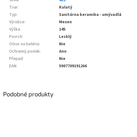
Šířka
:
435
Tvar
:
Kulatý
Typ
:
Sanitárna keramika - umývadlá
Výrobce
:
Mexen
Výška
:
145
Povrch
:
Lesklý
Otvor na batériu
:
Nie
Ochranný povlak
:
Ano
Přepad
:
Nie
EAN
:
5907709191266
Podobné produkty