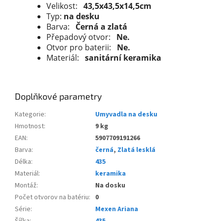
Velikost:
43,5x43,5x14,5cm
Typ:
na desku
Barva:
Černá a zlatá
Přepadový otvor:
Ne.
Otvor pro baterii:
Ne.
Materiál:
sanitární keramika
Doplňkové parametry
Kategorie
:
Umyvadla na desku
Hmotnost
:
9 kg
EAN
:
5907709191266
Barva
:
černá
,
Zlatá lesklá
Délka
:
435
Materiál
:
keramika
Montáž
:
Na dosku
Počet otvorov na batériu
:
0
Série
:
Mexen Ariana