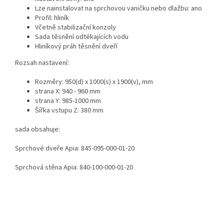
Lze nainstalovat na sprchovou vaničku nebo dlažbu: ano
Profil: hliník
Včetně stabilizační konzoly
Sada těsnění odtékajících vodu
Hliníkový práh těsnění dveří
Rozsah nastavení:
Rozměry: 950(d) x 1000(s) x 1900(v), mm
strana X: 940 - 960 mm
strana Y: 985-1000 mm
Šířka vstupu Z: 380 mm
sada obsahuje:
Sprchové dveře Apia: 845-095-000-01-20
Sprchová stěna Apia: 840-100-000-01-20