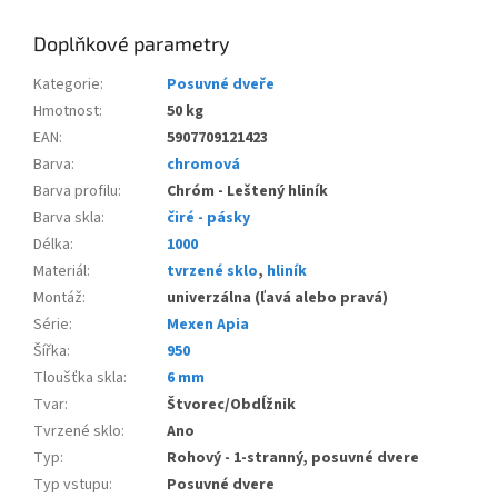
Doplňkové parametry
Kategorie
:
Posuvné dveře
Hmotnost
:
50 kg
EAN
:
5907709121423
Barva
:
chromová
Barva profilu
:
Chróm - Leštený hliník
Barva skla
:
čiré - pásky
Délka
:
1000
Materiál
:
tvrzené sklo
,
hliník
Montáž
:
univerzálna (ľavá alebo pravá)
Série
:
Mexen Apia
Šířka
:
950
Tloušťka skla
:
6 mm
Tvar
:
Štvorec/Obdĺžnik
Tvrzené sklo
:
Ano
Typ
:
Rohový - 1-stranný, posuvné dvere
Typ vstupu
:
Posuvné dvere