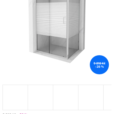
9 818 Kč
–26 %