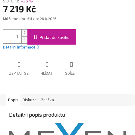
9 818 Kč
–26 %
7 219 Kč
Můžeme doručit do:
28.8.2026
Měrná
cena:
Přidat do košíku
Detailní informace
ZEPTAT SE
HLÍDAT
SDÍLET
Popis
Diskuze
Značka
Detailní popis produktu