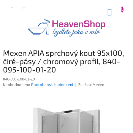
Přejít
na
NÁKUP
obsah
KOŠÍK
Mexen APIA sprchový kout 95x100,
čiré-pásy / chromový profil, 840-
095-100-01-20
840-095-100-01-20
Průměrné
Neohodnoceno
Podrobnosti hodnocení
Značka:
Mexen
hodnocení
produktu
je
0,0
z
5
hvězdiček.