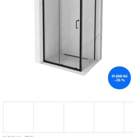
11 260 Kč
–26 %