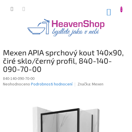
Přejít
na
NÁKUP
obsah
KOŠÍK
Mexen APIA sprchový kout 140x90,
čiré sklo/černý profil, 840-140-
090-70-00
840-140-090-70-00
Průměrné
Neohodnoceno
Podrobnosti hodnocení
Značka:
Mexen
hodnocení
produktu
je
0,0
z
5
hvězdiček.