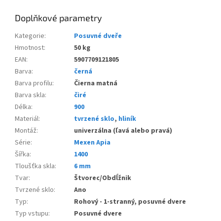
Doplňkové parametry
Kategorie
:
Posuvné dveře
Hmotnost
:
50 kg
EAN
:
5907709121805
Barva
:
černá
Barva profilu
:
Čierna matná
Barva skla
:
čiré
Délka
:
900
Materiál
:
tvrzené sklo
,
hliník
Montáž
:
univerzálna (ľavá alebo pravá)
Série
:
Mexen Apia
Šířka
:
1400
Tloušťka skla
:
6 mm
Tvar
:
Štvorec/Obdĺžnik
Tvrzené sklo
:
Ano
Typ
:
Rohový - 1-stranný, posuvné dvere
Typ vstupu
:
Posuvné dvere