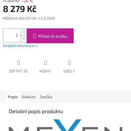
11 260 Kč
–26 %
8 279 Kč
Můžeme doručit do:
11.8.2026
Měrná
cena:
Přidat do košíku
Detailní informace
ZEPTAT SE
HLÍDAT
SDÍLET
Popis
Diskuze
Značka
Detailní popis produktu