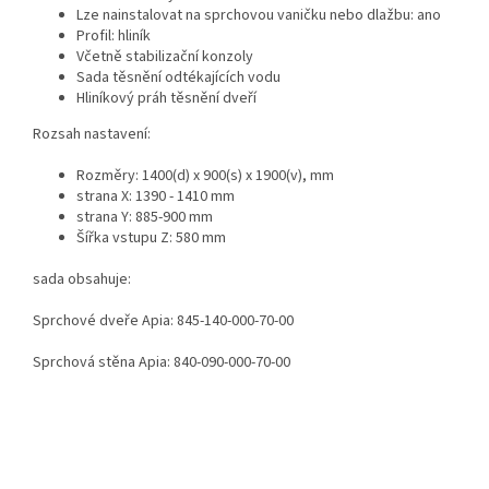
Lze nainstalovat na sprchovou vaničku nebo dlažbu: ano
Profil: hliník
Včetně stabilizační konzoly
Sada těsnění odtékajících vodu
Hliníkový práh těsnění dveří
Rozsah nastavení:
Rozměry: 1400(d) x 900(s) x 1900(v), mm
strana X: 1390 - 1410 mm
strana Y: 885-900 mm
Šířka vstupu Z: 580 mm
sada obsahuje:
Sprchové dveře Apia: 845-140-000-70-00
Sprchová stěna Apia: 840-090-000-70-00