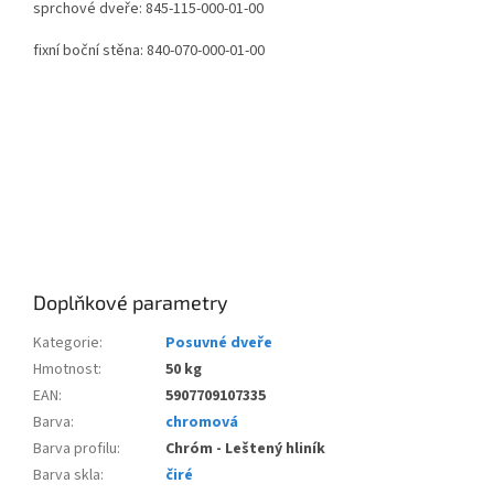
sprchové dveře: 845-115-000-01-00
fixní boční stěna: 840-070-000-01-00
Doplňkové parametry
Kategorie
:
Posuvné dveře
Hmotnost
:
50 kg
EAN
:
5907709107335
Barva
:
chromová
Barva profilu
:
Chróm - Leštený hliník
Barva skla
:
čiré