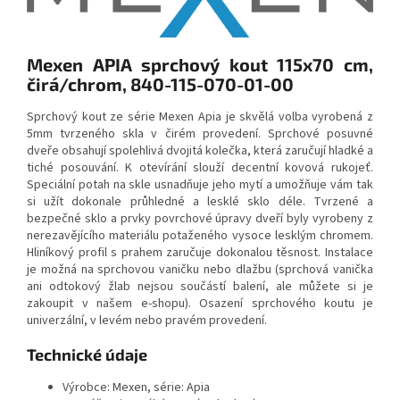
Mexen APIA sprchový kout 115x70 cm,
čirá/chrom, 840-115-070-01-00
Sprchový kout ze série Mexen Apia je skvělá volba vyrobená z
5mm tvrzeného skla v čirém provedení. Sprchové posuvné
dveře obsahují spolehlivá dvojitá kolečka, která zaručují hladké a
tiché posouvání. K otevírání slouží decentní kovová rukojeť.
Speciální potah na skle usnadňuje jeho mytí a umožňuje vám tak
si užít dokonale průhledné a lesklé sklo déle. Tvrzené a
bezpečné sklo a prvky povrchové úpravy dveří byly vyrobeny z
nerezavějícího materiálu potaženého vysoce lesklým chromem.
Hliníkový profil s prahem zaručuje dokonalou těsnost. Instalace
je možná na sprchovou vaničku nebo dlažbu (sprchová vanička
ani odtokový žlab nejsou součástí balení, ale můžete si je
zakoupit v našem e-shopu). Osazení sprchového koutu je
univerzální, v levém nebo pravém provedení.
Technické údaje
Výrobce: Mexen, série: Apia