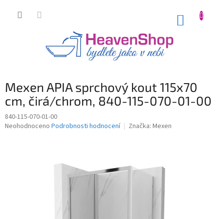
Přejít
na
NÁKUP
obsah
KOŠÍK
Mexen APIA sprchový kout 115x70
cm, čirá/chrom, 840-115-070-01-00
840-115-070-01-00
Průměrné
Neohodnoceno
Podrobnosti hodnocení
Značka:
Mexen
hodnocení
produktu
je
0,0
z
5
hvězdiček.