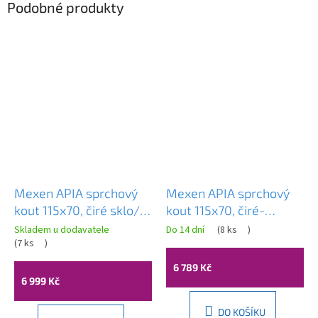
Podobné produkty
Mexen APIA sprchový
Mexen APIA sprchový
kout 115x70, čiré sklo/
kout 115x70, čiré-
černý profil, 840-115-
pásy/chromový profil,
Skladem u dodavatele
Do 14 dní
(
8 ks
)
070-70-00
(
7 ks
)
840-115-070-01-20
6 789 Kč
6 999 Kč
DO KOŠÍKU