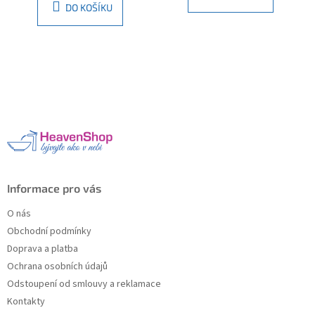
DO KOŠÍKU
Z
á
p
a
t
í
Informace pro vás
O nás
Obchodní podmínky
Doprava a platba
Ochrana osobních údajů
Odstoupení od smlouvy a reklamace
Kontakty