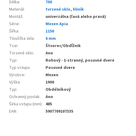
Délka
:
700
Materiál
:
tvrzené sklo
,
hliník
Montáž
:
univerzálna (ľavá alebo pravá)
Série
:
Mexen Apia
Šířka
:
1150
Tloušťka skla
:
6 mm
Tvar
:
Štvorec/Obdĺžnik
Tvrzené sklo
:
Ano
Typ
:
Rohový - 1-stranný, posuvné dvere
Typ vstupu
:
Posuvné dvere
Výrobce
:
Mexen
Výška
:
1900
Typ
:
Obdélníkový
Ochranný povlak
:
Ano
Šírka vstupu (mm)
:
485
EAN
:
5907709107335