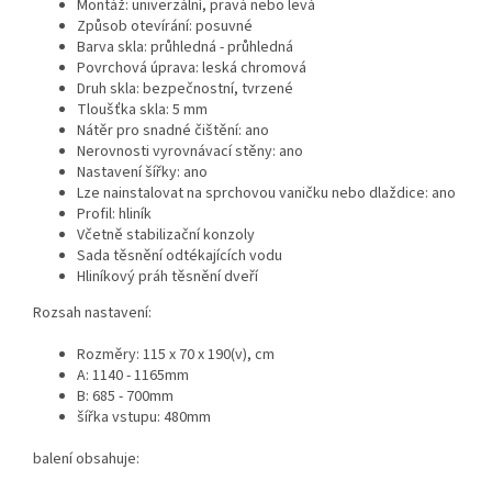
Montáž: univerzální, pravá nebo levá
Způsob otevírání: posuvné
Barva skla: průhledná - průhledná
Povrchová úprava: leská chromová
Druh skla: bezpečnostní, tvrzené
Tloušťka skla: 5 mm
Nátěr pro snadné čištění: ano
Nerovnosti vyrovnávací stěny: ano
Nastavení šířky: ano
Lze nainstalovat na sprchovou vaničku nebo dlaždice: ano
Profil: hliník
Včetně stabilizační konzoly
Sada těsnění odtékajících vodu
Hliníkový práh těsnění dveří
Rozsah nastavení:
Rozměry: 115 x 70 x 190(v), cm
A: 1140 - 1165mm
B: 685 - 700mm
šířka vstupu: 480mm
balení obsahuje: