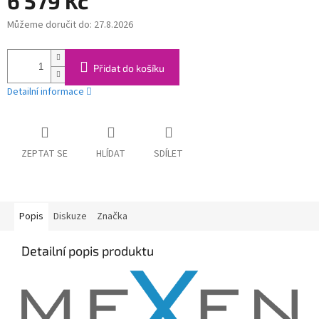
6 579 Kč
Můžeme doručit do:
27.8.2026
Měrná
cena:
Přidat do košíku
Detailní informace
ZEPTAT SE
HLÍDAT
SDÍLET
Popis
Diskuze
Značka
Detailní popis produktu