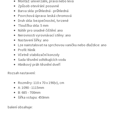
Montáž: univerzální, pravá nebo levá
Způsob otevírání: posuvné
Barva skla: průhledná - průhledná
Povrchová úprava: leská chromová
Druh skla: bezpečnostní, tvrzené
Tloušťka skla: 5 mm
Nátěr pro snadné čištění: ano
Nerovnosti vyrovnávací stěny: ano
Nastavení šířky: ano
Lze nainstalovat na sprchovou vaničku nebo dlaždice: ano
Profil: hliník
Včetně stabilizační konzoly
Sada těsnění odtékajících vodu
Hliníkový práh těsnění dveří
Rozsah nastavení:
Rozměry: 110 x 70 x 190(v), cm
A: 1090 - 1115mm
B: 685 - 700mm
šířka vstupu: 450mm
balení obsahuje: