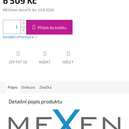
6 509 Kč
Můžeme doručit do:
10.8.2026
Měrná
cena:
Přidat do košíku
Detailní informace
ZEPTAT SE
HLÍDAT
SDÍLET
Popis
Diskuze
Značka
Detailní popis produktu