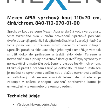
Mexen APIA sprchový kout 110x70 cm,
čirá/chrom, 840-110-070-01-00
Sprchový kout ze série Mexen Apia je skvělá volba vyrobená z
5mm tvrzeného skla v čirém provedení. Sprchové posuvné
dveře obsahují spolehlivá dvojitá kolečka, která zaručují hladké a
tiché posouvání. K otevírání slouží decentní kovová rukojeť.
Speciální potah na skle usnadňuje jeho mytí a umožňuje vám tak
si užít dokonale průhledné a lesklé sklo déle. Tvrzené a
bezpečné sklo a prvky povrchové úpravy dveří byly vyrobeny z
nerezavějícího materiálu potaženého vysoce lesklým chromem.
Hliníkový profil s prahem zaručuje dokonalou těsnost. Instalace
je možná na sprchovou vaničku nebo dlažbu (sprchová vanička
ani odtokový žlab nejsou součástí balení, ale můžete si je
zakoupit v našem e-shopu). Osazení sprchového koutu je
univerzální, v levém nebo pravém provedení.
Technické údaje
Výrobce: Mexen, série: Apia