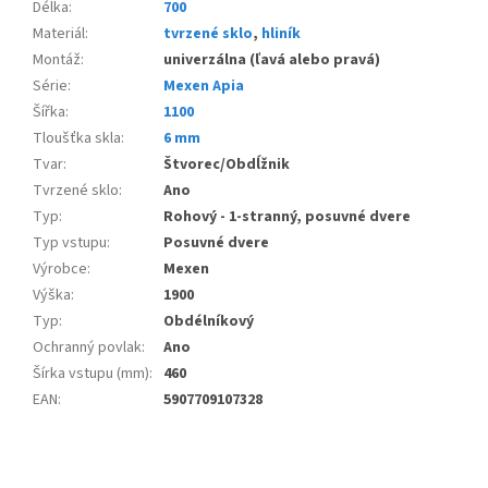
Délka
:
700
Materiál
:
tvrzené sklo
,
hliník
Montáž
:
univerzálna (ľavá alebo pravá)
Série
:
Mexen Apia
Šířka
:
1100
Tloušťka skla
:
6 mm
Tvar
:
Štvorec/Obdĺžnik
Tvrzené sklo
:
Ano
Typ
:
Rohový - 1-stranný, posuvné dvere
Typ vstupu
:
Posuvné dvere
Výrobce
:
Mexen
Výška
:
1900
Typ
:
Obdélníkový
Ochranný povlak
:
Ano
Šírka vstupu (mm)
:
460
EAN
:
5907709107328