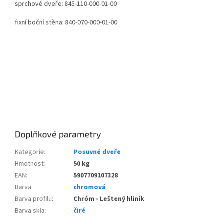
sprchové dveře: 845-110-000-01-00
fixní boční stěna: 840-070-000-01-00
Doplňkové parametry
Kategorie
:
Posuvné dveře
Hmotnost
:
50 kg
EAN
:
5907709107328
Barva
:
chromová
Barva profilu
:
Chróm - Leštený hliník
Barva skla
:
čiré