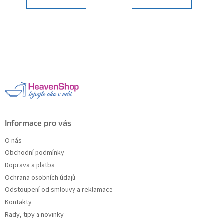
Z
á
p
a
t
í
Informace pro vás
O nás
Obchodní podmínky
Doprava a platba
Ochrana osobních údajů
Odstoupení od smlouvy a reklamace
Kontakty
Rady, tipy a novinky