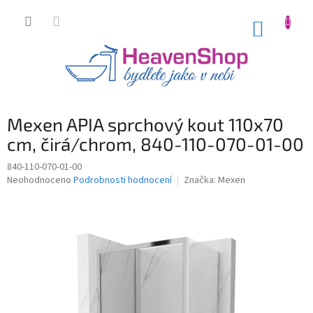
Přejít
na
NÁKUP
obsah
KOŠÍK
Mexen APIA sprchový kout 110x70
cm, čirá/chrom, 840-110-070-01-00
840-110-070-01-00
Průměrné
Neohodnoceno
Podrobnosti hodnocení
Značka:
Mexen
hodnocení
produktu
je
0,0
z
5
hvězdiček.