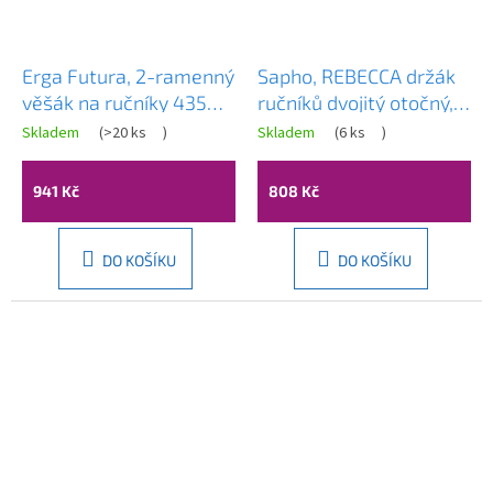
Erga Futura, 2-ramenný
Sapho, REBECCA držák
věšák na ručníky 435
ručníků dvojitý otočný,
mm, černá matná, ERG-
černá, CC021
Skladem
(
>20 ks
)
Skladem
(
6 ks
)
02968
941 Kč
808 Kč
DO KOŠÍKU
DO KOŠÍKU