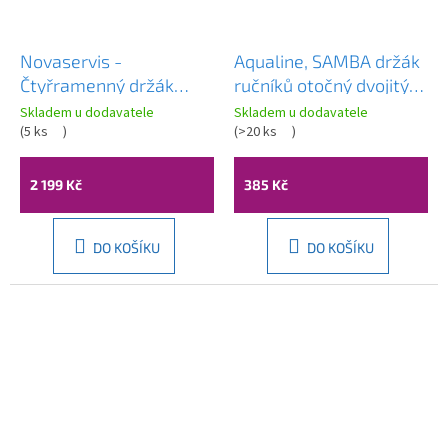
Novaservis -
Aqualine, SAMBA držák
Čtyřramenný držák
ručníků otočný dvojitý
ručníků Metalia 12
450mm, černá, SB221
Skladem u dodavatele
Skladem u dodavatele
chrom, 0246,0
(
5 ks
)
(
>20 ks
)
2 199 Kč
385 Kč
DO KOŠÍKU
DO KOŠÍKU