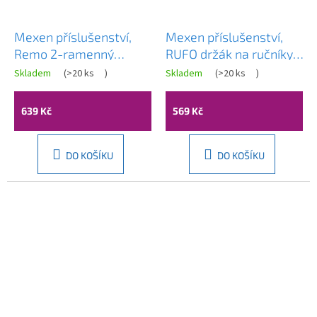
Mexen příslušenství,
Mexen příslušenství,
Remo 2-ramenný
RUFO držák na ručníky,
otáčivý držák na
2-dílný, zlatá, 7050925-
Skladem
(
>20 ks
)
Skladem
(
>20 ks
)
ručníky, růžová zlatá,
50
70507255-60
639 Kč
569 Kč
DO KOŠÍKU
DO KOŠÍKU