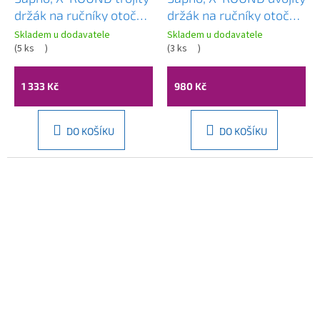
držák na ručníky otočný
držák na ručníky otočný
450mm, chrom, XR407
450mm, chrom, XR403
Skladem u dodavatele
Skladem u dodavatele
(
5 ks
)
(
3 ks
)
1 333 Kč
980 Kč
DO KOŠÍKU
DO KOŠÍKU