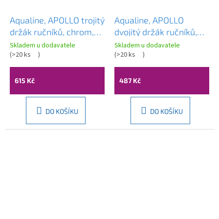
Aqualine, APOLLO trojitý
Aqualine, APOLLO
držák ručníků, chrom,
dvojitý držák ručníků,
1416-16
chrom, 1416-15
Skladem u dodavatele
Skladem u dodavatele
(
>20 ks
)
(
>20 ks
)
615 Kč
487 Kč
DO KOŠÍKU
DO KOŠÍKU