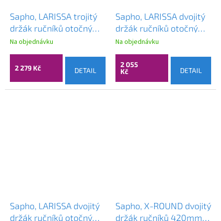
Sapho, LARISSA trojitý
Sapho, LARISSA dvojitý
držák ručníků otočný
držák ručníků otočný
350mm, černá/měď
350mm, černá/zlato
Na objednávku
Na objednávku
mat, WS022BC
mat, WS021BG
2 055
2 279 Kč
DETAIL
DETAIL
Kč
Sapho, LARISSA dvojitý
Sapho, X-ROUND dvojitý
držák ručníků otočný
držák ručníků 420mm,