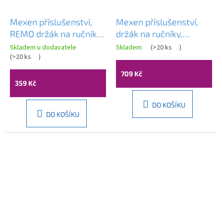
Mexen příslušenství,
Mexen příslušenství,
REMO držák na ručníky,
držák na ručníky,
2-dílný otočný, černá,
otočný, zlatá matná,
Skladem u dodavatele
Skladem
(
>20 ks
)
70507255-70
(
>20 ks
)
7039242-50
709 Kč
359 Kč
DO KOŠÍKU
DO KOŠÍKU