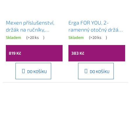
Mexen příslušenství,
Erga FOR YOU, 2-
držák na ručníky,
ramenný otočný držák
otočný, černá,
na ručníky 470mm,
Skladem
(
>20 ks
)
Skladem
(
>20 ks
)
7039244-70
chromová, ERG-04751
819 Kč
383 Kč
DO KOŠÍKU
DO KOŠÍKU