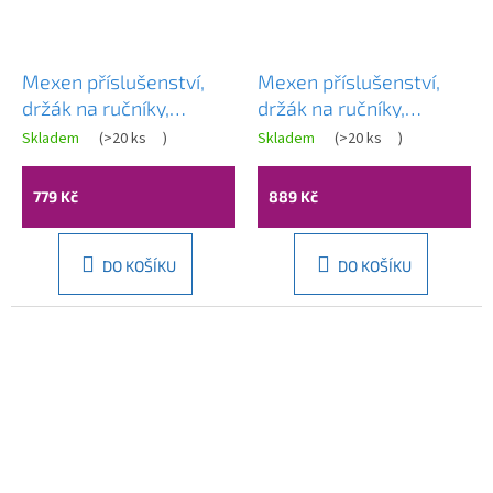
Mexen příslušenství,
Mexen příslušenství,
držák na ručníky,
držák na ručníky,
otočný, chrom,
otočný, chrom,
Skladem
(
>20 ks
)
Skladem
(
>20 ks
)
Průměrné
7039243-00
7039244-00
hodnocení
produktu
779 Kč
889 Kč
je
4,0
z
5
DO KOŠÍKU
DO KOŠÍKU
hvězdiček.