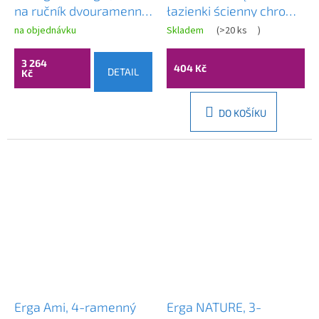
na ručník dvouramenný,
łazienki ścienny chrom
kartáčovaný nikl, HAN-
- Yoka
na objednávku
Skladem
(
>20 ks
)
40512820
3 264
404 Kč
DETAIL
Kč
DO KOŠÍKU
Erga Ami, 4-ramenný
Erga NATURE, 3-