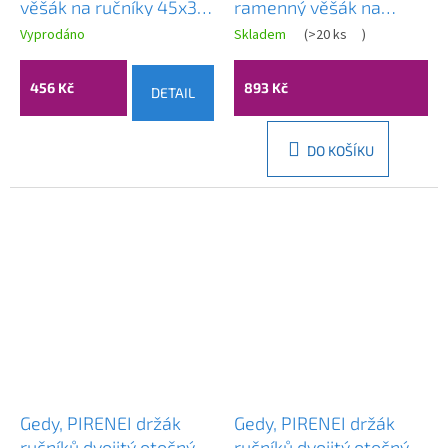
věšák na ručníky 45x30
ramenný věšák na
cm, černá matná, ERG-
ručníky 320mm,
Vyprodáno
Skladem
(
>20 ks
)
YKA-CH.AMI-BLK
chromová, ERG-04871
456 Kč
893 Kč
DETAIL
DO KOŠÍKU
Gedy, PIRENEI držák
Gedy, PIRENEI držák
ručníků dvojitý otočný,
ručníků dvojitý otočný,