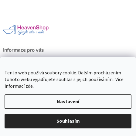
á
p
a
t
í
Informace pro vás
O nás
Obchodní podmínky
Tento web používá soubory cookie. Dalším procházením
Doprava a platba
tohoto webu vyjadřujete souhlas s jejich používáním.. Více
Ochrana osobních údajů
informací
zde
.
Odstoupení od smlouvy a reklamace
Kontakty
Nastavení
Rady, tipy a novinky
Souhlasím
Kontakt