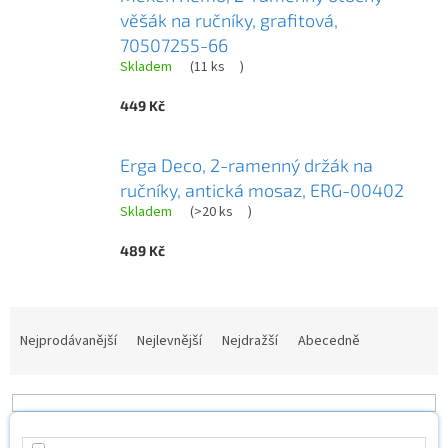
věšák na ručníky, grafitová,
70507255-66
Skladem
(
11 ks
)
449 Kč
Erga Deco, 2-ramenný držák na
ručníky, antická mosaz, ERG-00402
Skladem
(
>20 ks
)
489 Kč
Ř
a
Nejprodávanější
Nejlevnější
Nejdražší
Abecedně
z
e
n
í