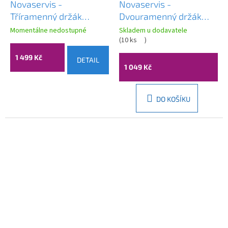
Novaservis -
Novaservis -
Tříramenný držák
Dvouramenný držák
ručníků Metalia 3
ručníků Metalia 1
Momentálne nedostupné
Skladem u dodavatele
chrom, 6329,0
chrom, 6129,0
(
10 ks
)
1 499 Kč
DETAIL
1 049 Kč
DO KOŠÍKU