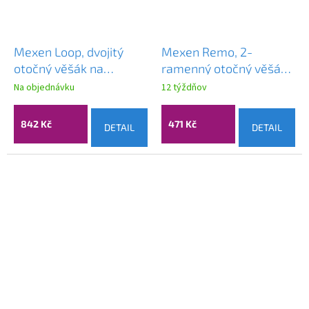
Mexen Loop, dvojitý
Mexen Remo, 2-
otočný věšák na
ramenný otočný věšák
ručníky, černý chrom,
na ručníky, měděná
Na objednávku
12 týždňov
70A71049-73
matná, 70507255-65
842 Kč
471 Kč
DETAIL
DETAIL