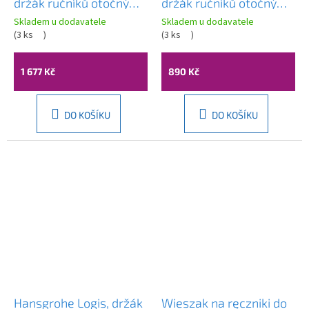
držák ručníků otočný
držák ručníků otočný
350mm, chrom, WS022
350mm, chrom, WS021
Skladem u dodavatele
Skladem u dodavatele
(
3 ks
)
(
3 ks
)
1 677 Kč
890 Kč
DO KOŠÍKU
DO KOŠÍKU
Hansgrohe Logis, držák
Wieszak na ręczniki do