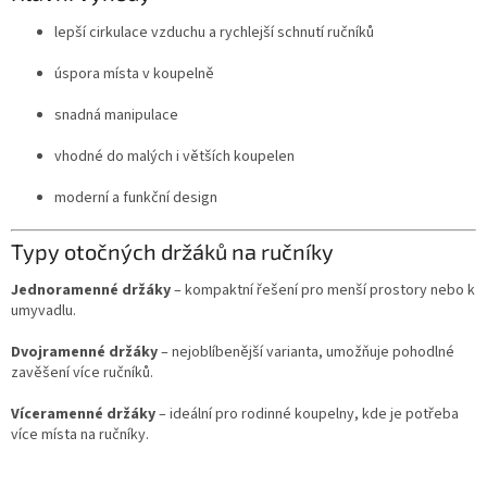
r
lepší cirkulace vzduchu a rychlejší schnutí ručníků
v
k
úspora místa v koupelně
y
v
snadná manipulace
ý
p
vhodné do malých i větších koupelen
i
s
moderní a funkční design
u
Typy otočných držáků na ručníky
Jednoramenné držáky
– kompaktní řešení pro menší prostory nebo k
umyvadlu.
Dvojramenné držáky
– nejoblíbenější varianta, umožňuje pohodlné
zavěšení více ručníků.
Víceramenné držáky
– ideální pro rodinné koupelny, kde je potřeba
více místa na ručníky.
Z