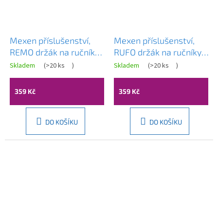
Mexen příslušenství,
Mexen příslušenství,
REMO držák na ručníky,
RUFO držák na ručníky,
2-dílný otočný, chrom,
2-dílný, chrom,
Skladem
(
>20 ks
)
Skladem
(
>20 ks
)
70507255-00
7050925-00
359 Kč
359 Kč
DO KOŠÍKU
DO KOŠÍKU