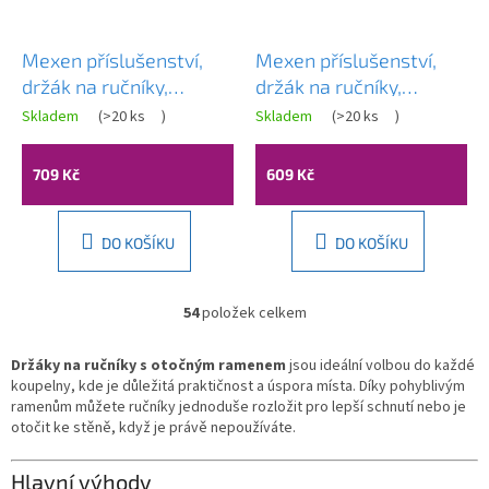
Mexen příslušenství,
Mexen příslušenství,
držák na ručníky,
držák na ručníky,
otočný, černá,
otočný, černá,
Skladem
(
>20 ks
)
Skladem
(
>20 ks
)
7039243-70
7039242-70
709 Kč
609 Kč
DO KOŠÍKU
DO KOŠÍKU
54
položek celkem
O
v
l
Držáky na ručníky s otočným ramenem
jsou ideální volbou do každé
á
koupelny, kde je důležitá praktičnost a úspora místa. Díky pohyblivým
d
ramenům můžete ručníky jednoduše rozložit pro lepší schnutí nebo je
a
otočit ke stěně, když je právě nepoužíváte.
c
í
Hlavní výhody
p