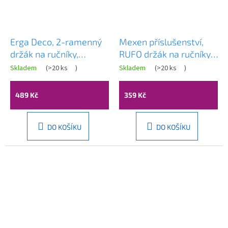
Erga Deco, 2-ramenný
Mexen příslušenství,
držák na ručníky,
RUFO držák na ručníky,
antická mosaz, ERG-
2-dílný, černá,
Skladem
(
>20 ks
)
Skladem
(
>20 ks
)
00402
7050925-70
489 Kč
359 Kč
DO KOŠÍKU
DO KOŠÍKU