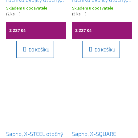
zlato, PI2387
350mm, zlatá matná,
Skladem u dodavatele
Skladem u dodavatele
(
2 ks
)
PI2388
(
5 ks
)
2 227 Kč
2 227 Kč
DO KOŠÍKU
DO KOŠÍKU
Sapho, X-STEEL otočný
Sapho, X-SQUARE