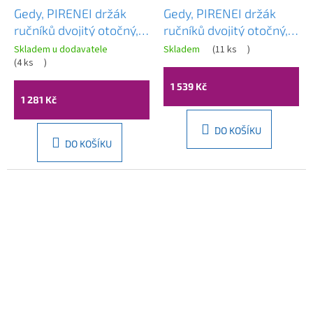
Gedy, PIRENEI držák
Gedy, PIRENEI držák
ručníků dvojitý otočný,
ručníků dvojitý otočný,
chrom, PI2313
černá matná, PI2314
Skladem u dodavatele
Skladem
(
11 ks
)
(
4 ks
)
1 539 Kč
1 281 Kč
DO KOŠÍKU
DO KOŠÍKU