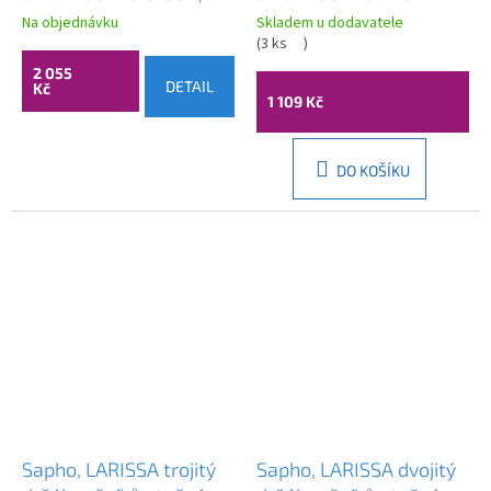
350mm, černá/měď
otočný, chrom, XR405
Na objednávku
Skladem u dodavatele
mat, WS021BC
(
3 ks
)
2 055
DETAIL
Kč
1 109 Kč
DO KOŠÍKU
Sapho, LARISSA trojitý
Sapho, LARISSA dvojitý