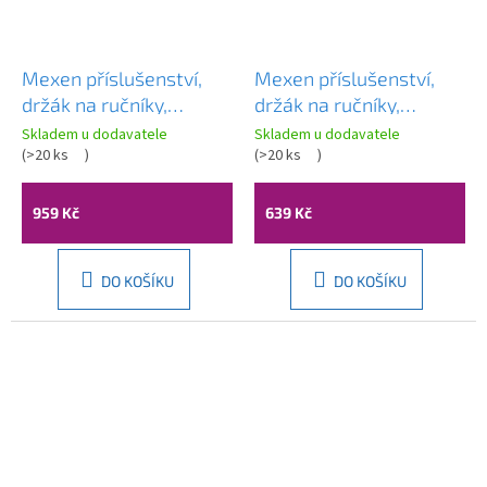
Mexen příslušenství,
Mexen příslušenství,
držák na ručníky,
držák na ručníky,
otočný, zlatá matná,
otočný, chrom,
Skladem u dodavatele
Skladem u dodavatele
7039244-50
(
>20 ks
)
7039242-00
(
>20 ks
)
959 Kč
639 Kč
DO KOŠÍKU
DO KOŠÍKU