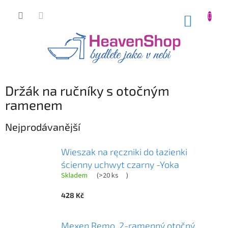
Přejít
na
NÁKUP
obsah
KOŠÍK
Držák na ručníky s otočným
ramenem
Nejprodávanější
Wieszak na ręczniki do łazienki
ścienny uchwyt czarny -Yoka
Skladem
(
>20 ks
)
428 Kč
Mexen Remo, 2-ramenný otočný