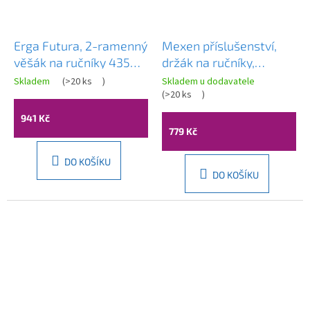
Erga Futura, 2-ramenný
Mexen příslušenství,
věšák na ručníky 435
držák na ručníky,
mm, chromová, ERG-
otočný, zlatá matná,
Skladem
(
>20 ks
)
Skladem u dodavatele
02995
7039243-50
(
>20 ks
)
941 Kč
779 Kč
DO KOŠÍKU
DO KOŠÍKU