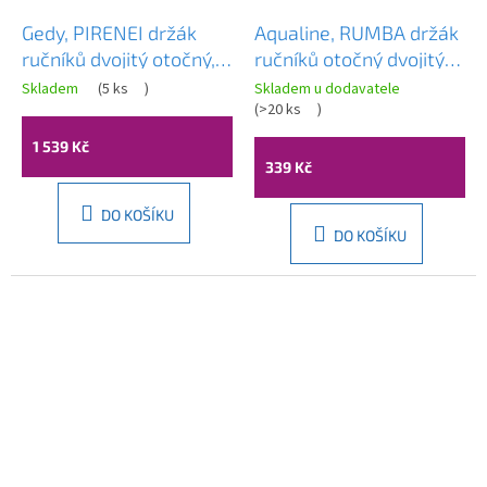
Gedy, PIRENEI držák
Aqualine, RUMBA držák
ručníků dvojitý otočný,
ručníků otočný dvojitý
350mm, bílá matná,
450mm, chrom, RB121
Skladem
(
5 ks
)
Skladem u dodavatele
PI2302
(
>20 ks
)
1 539 Kč
339 Kč
DO KOŠÍKU
DO KOŠÍKU