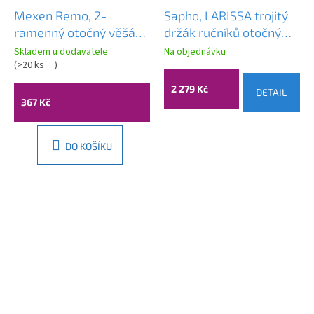
Mexen Remo, 2-
Sapho, LARISSA trojitý
ramenný otočný věšák
držák ručníků otočný
na ručníky, broušená
350mm, černá/zlato
Skladem u dodavatele
Na objednávku
ocel, 70507255-97
(
>20 ks
)
mat, WS022BG
2 279 Kč
DETAIL
367 Kč
DO KOŠÍKU