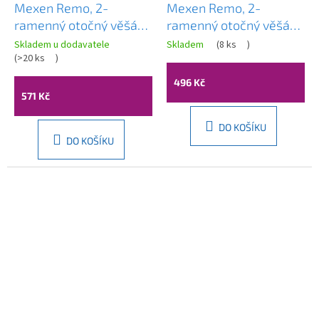
Mexen Remo, 2-
Mexen Remo, 2-
ramenný otočný věšák
ramenný otočný věšák
na ručníky, černý chrom,
na ručníky, zlatá matná,
Skladem u dodavatele
Skladem
(
8 ks
)
70507255-73
(
>20 ks
)
70507255-55
496 Kč
571 Kč
DO KOŠÍKU
DO KOŠÍKU