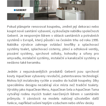
Pokud plánujete renovovat koupelnu, změnit její dekoraci nebo
koupit nové sanitární vybavení, vyzkoušejte nabídku společnosti
Geberit.
Je nesporným lídrem v oblasti sanitárních a potrubních
systémů v Evropě, který působí i na českém trhu od roku 1995.
Nabídka výrobce zahrnuje ovládací knoflíky a splachovací
systémy toalet, splachovací cisterny, plnicí a odtokové ventily,
pisoární systémy, sprchové odtoky, kohoutky a sifony pro
umyvadla, instalační systémy, instalační a kanalizační systémy a
nedávno také keramiku.
Jedním z nejuznávanějších produktů Geberit jsou sprchové
kouty AquaClean vybaveny revoluční, patentovanou technologií.
Mohou být instalovány rychle a snadno do každé koupelny. Díky
speciálnímu designu nezabírají více místa než tradiční toalety.
Výrobky jako AquaClean Mera, AquaClean Sela a AquaClean Tuma
vytvářejí rodinu mycích toalet navržených lídrem v sanitárním
průmyslu. V závislosti na modelu nabízejí uživatelům další
funkce, například sušení teplým vzduchem nebo ohřev desky