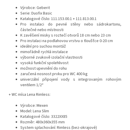
Výrobce: Geberit
Serie: Duofix Basic
Katalogové číslo: 111.153.00.1 + 111.813.00.1
Pro instalaci do pevné stěny nebo sádrokartonu,
částečné nebo místnosti
K zavěšení misky s roztečí otvorů 18 cm nebo 23 cm
Pro instalaci na podlahovou vrstvu o tloušťce 0-20 cm
ideální pro suchou montáž
mimořádně rychlá instalace
výborné zvukově izolační vlastnosti
vysoká funkční spolehlivost
možnost upevnění do rohu
zaručená nosnost prvku pro WC 400 kg
univerzální připojení vody s integrovaným rohovým
ventilem 1/2“
+ WC mísa Lena Rimless:
Výrobce: Mexen
Model: Lena Slim
Katalogové číslo: 3322XX85
Rozměr: 480x360x355 mm
System splachování: Rimless (bez-okrajové)