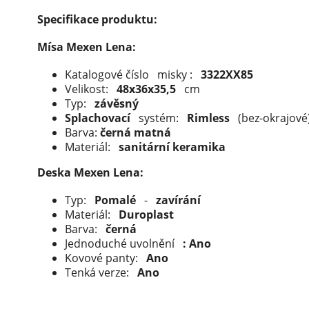
Specifikace produktu:
Mísa Mexen Lena:
Katalogové číslo
misky :
3322XX85
Velikost:
48x36x35,5
cm
Typ:
závěsný
Splachovací
systém:
Rimless
(bez-okrajové
Barva:
černá matná
Materiál:
sanitární keramika
Deska Mexen Lena:
Typ:
Pomalé
-
zavírání
Materiál:
Duroplast
Barva:
černá
Jednoduché uvolnění
: Ano
Kovové panty:
Ano
Tenká verze:
Ano