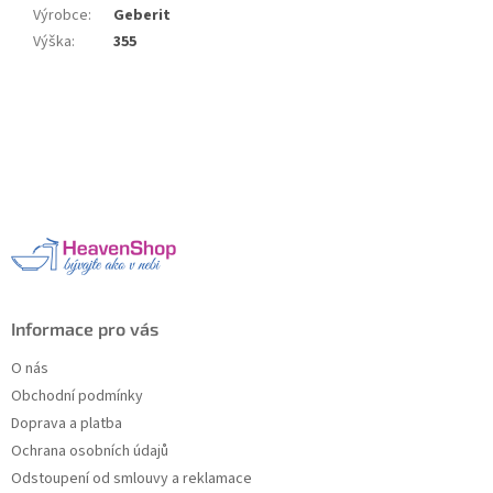
Výrobce
:
Geberit
Výška
:
355
Z
á
p
a
t
í
Informace pro vás
O nás
Obchodní podmínky
Doprava a platba
Ochrana osobních údajů
Odstoupení od smlouvy a reklamace