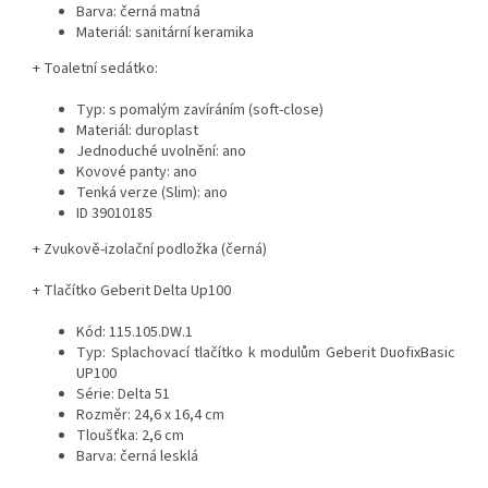
Barva: černá matná
Materiál: sanitární keramika
+ Toaletní sedátko:
Typ: s pomalým zavíráním (soft-close)
Materiál: duroplast
Jednoduché uvolnění: ano
Kovové panty: ano
Tenká verze (Slim): ano
ID
39010185
+ Zvukově-izolační podložka (černá)
+ Tlačítko Geberit Delta Up100
Kód: 115.105.DW.1
Typ: Splachovací tlačítko k modulům Geberit DuofixBasic
UP100
Série: Delta 51
Rozměr: 24,6 x 16,4 cm
Tloušťka: 2,6 cm
Barva: černá lesklá