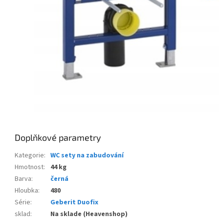
Doplňkové parametry
Kategorie
:
WC sety na zabudování
Hmotnost
:
44 kg
Barva
:
černá
Hloubka
:
480
Série
:
Geberit Duofix
sklad
:
Na sklade (Heavenshop)