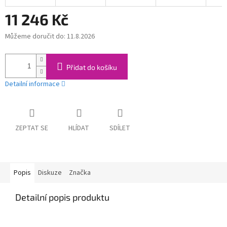
11 246 Kč
Můžeme doručit do:
11.8.2026
Měrná
cena:
Přidat do košíku
Detailní informace
ZEPTAT SE
HLÍDAT
SDÍLET
Popis
Diskuze
Značka
Detailní popis produktu