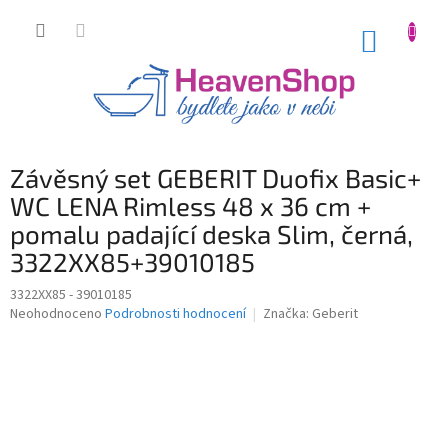
Přejít
na
NÁKUP
obsah
KOŠÍK
Závěsný set GEBERIT Duofix Basic+
WC LENA Rimless 48 x 36 cm +
pomalu padající deska Slim, černá,
3322XX85+39010185
3322XX85 - 39010185
Průměrné
Neohodnoceno
Podrobnosti hodnocení
Značka:
Geberit
hodnocení
produktu
je
0,0
z
5
hvězdiček.