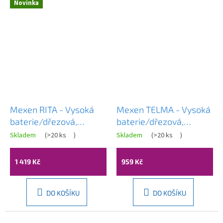
Novinka
Mexen RITA - Vysoká
Mexen TELMA - Vysoká
baterie/dřezová,
baterie/dřezová,
Růžové zlato, 670300-
Růžové zlato, 670200-
Skladem
(
>20 ks
)
Skladem
(
>20 ks
)
60
60
1 419 Kč
959 Kč
DO KOŠÍKU
DO KOŠÍKU