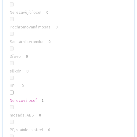
Nerezavějící ocel
0
Pochromovaná mosaz
0
Sanitární keramika
0
Dřevo
0
silikón
0
HPL
0
Nerezová oceľ
1
mosadz, ABS
0
PP, stainless steel
0