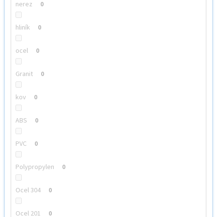
nerez
0
hliník
0
ocel
0
Granit
0
kov
0
ABS
0
PVC
0
Polypropylen
0
Ocel 304
0
Ocel 201
0