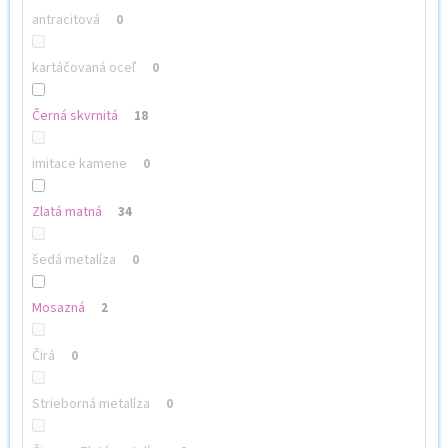
antracitová
0
kartáčovaná oceľ
0
Černá skvrnitá
18
imitace kamene
0
Zlatá matná
34
šedá metalíza
0
Mosazná
2
Čirá
0
Strieborná metalíza
0