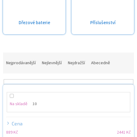
Dřezové baterie
Příslušenství
Ř
a
Nejprodávanější
Nejlevnější
Nejdražší
Abecedně
z
e
n
í
p
r
Na skladě
10
o
d
u
Cena
k
889
Kč
2441
Kč
t