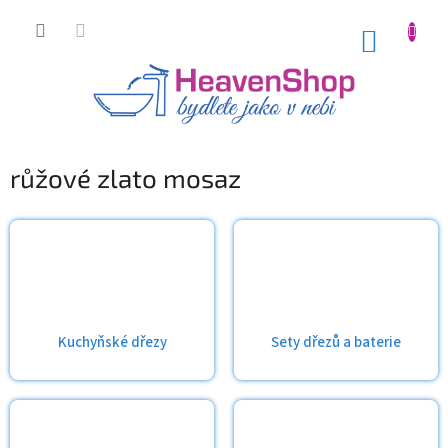
Přejít
na
NÁKUP
obsah
KOŠÍK
růžové zlato mosaz
Kuchyňské dřezy
Sety dřezů a baterie