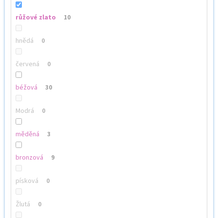
růžové zlato
10
hnědá
0
červená
0
béžová
30
Modrá
0
měděná
3
bronzová
9
písková
0
Žlutá
0