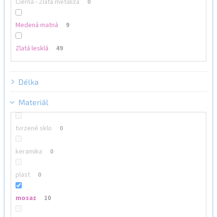
Čierna - Zlatá metalíza
0
Medená matná
9
Zlatá lesklá
49
Délka
Materiál
tvrzené sklo
0
keramika
0
plast
0
mosaz
10