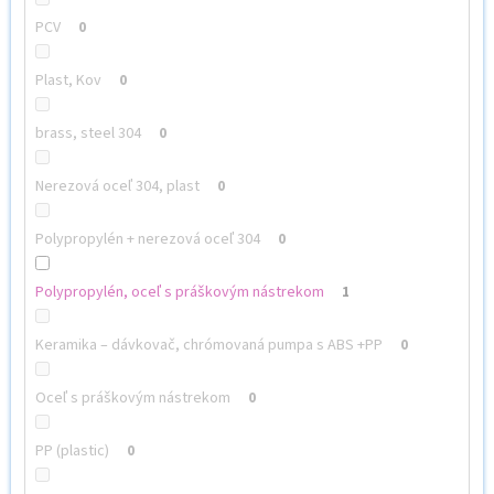
PCV
0
Plast, Kov
0
brass, steel 304
0
Nerezová oceľ 304, plast
0
Polypropylén + nerezová oceľ 304
0
Polypropylén, oceľ s práškovým nástrekom
1
Keramika – dávkovač, chrómovaná pumpa s ABS +PP
0
Oceľ s práškovým nástrekom
0
PP (plastic)
0