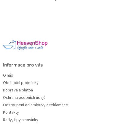
O
v
l
Z
á
á
d
p
a
a
c
t
í
í
p
r
v
k
Informace pro vás
y
v
O nás
ý
Obchodní podmínky
p
Doprava a platba
i
s
Ochrana osobních údajů
u
Odstoupení od smlouvy a reklamace
Kontakty
Rady, tipy a novinky