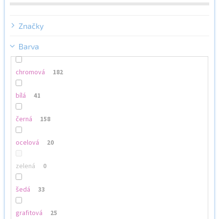
ů
Značky
Barva
chromová
182
bílá
41
černá
158
ocelová
20
zelená
0
šedá
33
grafitová
25