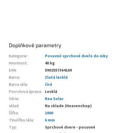
Doplňkové parametry
Kategorie
:
Posuvné sprchové dveře do niky
Hmotnost
:
40 kg
EAN
:
5902557364169
Barva
:
Zlatá lesklá
Barva skla
:
čiré
Povrchová úprava
:
Lesklá
Série
:
Rea Solar
sklad
:
Na sklade (Heavenshop)
Šířka
:
1000
Tloušťka skla
:
6 mm
Typ
:
Sprchové dvere - posuvné