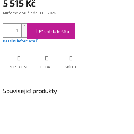
5 515 Kč
Můžeme doručit do:
11.8.2026
Měrná
cena:
Přidat do košíku
Detailní informace
ZEPTAT SE
HLÍDAT
SDÍLET
Související produkty