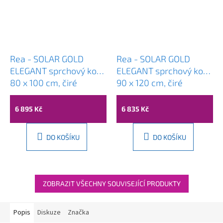
Rea - SOLAR GOLD
Rea - SOLAR GOLD
ELEGANT sprchový kout
ELEGANT sprchový kout
80 x 100 cm, čiré
90 x 120 cm, čiré
sklo/zlatý profil, REA-
sklo/zlatý profil, REA-
K4901
K4902
6 895 Kč
6 835 Kč
DO KOŠÍKU
DO KOŠÍKU
ZOBRAZIT VŠECHNY SOUVISEJÍCÍ PRODUKTY
Popis
Diskuze
Značka