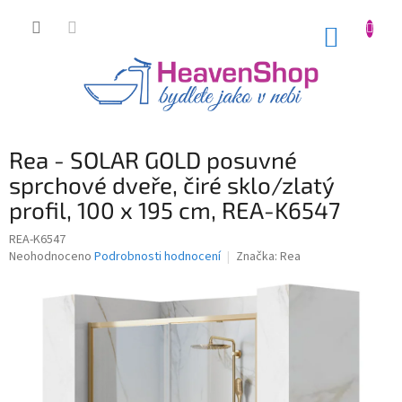
Přejít
na
NÁKUP
obsah
KOŠÍK
Rea - SOLAR GOLD posuvné
sprchové dveře, čiré sklo/zlatý
profil, 100 x 195 cm, REA-K6547
REA-K6547
Průměrné
Neohodnoceno
Podrobnosti hodnocení
Značka:
Rea
hodnocení
produktu
je
0,0
z
5
hvězdiček.