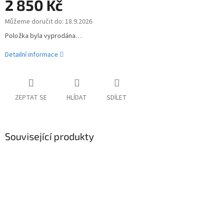
2 850 Kč
Můžeme doručit do:
18.9.2026
Měrná
cena:
Položka byla vyprodána…
Detailní informace
ZEPTAT SE
HLÍDAT
SDÍLET
Související produkty