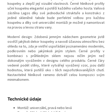
koupelny a zlepší její vizuální vlastnosti. Černé hliníkové profily
učiní koupelnu elegantní a potěší každého vašeho hosta. Vaňová
zástěna Lagos díky své jednoduché struktuře a konstrukci z
jediné skleněné tabule bude perfektní volbou pro každou
koupelnu a díky své univerzální montáži je možné ji namontovat
na pravou a levou stranu vany.
Moderní design: Zdobená jemným nádechem geometrie jistě
osvěží jakýkoli dekor koupelny a navodí úžasnou atmosféru bez
ohledu na to, zda je vnitřní uspořádání poznamenáno moderním,
podkrovním nebo jakýmkoli jiným stylem. Černé profily v
kombinaci s průhledným sklem nejsou ničím jiným než
dokonalým vyvážením v designu celého produktu. Černé čáry
vedené podél stěny, které vytvářejí vyvážený vzor, jsou další
hodnotou, která potěší oko i těch nejsofistikovanějších chutí.
Nastavitelné hliníkové rameno dotváří celou kompozici svým
minimalismem.
Technické údaje
Montáž: univerzální, pravá nebo levá