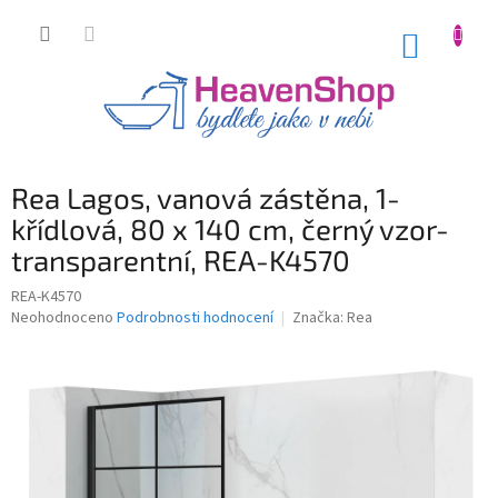
Přejít
na
NÁKUP
obsah
KOŠÍK
Rea Lagos, vanová zástěna, 1-
křídlová, 80 x 140 cm, černý vzor-
transparentní, REA-K4570
REA-K4570
Průměrné
Neohodnoceno
Podrobnosti hodnocení
Značka:
Rea
hodnocení
produktu
je
0,0
z
5
hvězdiček.