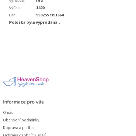
Výrobce
:
rea
Výška
:
1400
Ean
:
5902557351664
Položka byla vyprodána…
Z
á
p
a
t
í
Informace pro vás
O nás
Obchodní podmínky
Doprava a platba
Ochrana osobních údajů