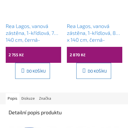
Rea Lagos, vanová
Rea Lagos, vanová
zástěna, 1-křídlová, 70 x
zástěna, 1-křídlová, 80
140 cm, černá-
x 140 cm, černá-
transparentní, REA-
transparentní, REA-
K7632
K7633
2 755 Kč
2 870 Kč
DO KOŠÍKU
DO KOŠÍKU
Popis
Diskuze
Značka
Detailní popis produktu