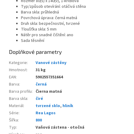
Rozměr 80(s) x 140(v), 1-křídlová
Typ/způsob otevírání: otáčivá stěna
Barva skla: průhledná
Povrchová úprava: černá matná
Druh skla: bezpečnostní, tvrzené
Tloušťka skla: 5 mm
Nátěr pro snadné čištění: ano
Sada těsnění
Doplňkové parametry
Kategorie
:
Vanové zástěny
Hmotnost
:
31 kg
EAN
:
5902557351664
Barva
:
černá
Barva profilu
:
Čierna matná
Barva skla
:
čiré
Materiál
:
tvrzené sklo
,
hliník
Série
:
Rea Lagos
Šířka
:
800
Typ
:
Vaňová zástena - otočná