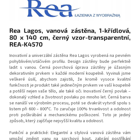
Rea Lagos, vanová zástěna, 1-křídlová,
80 x 140 cm, černý vzor-transparentní,
REA-K4570
Inovativní a univerzální zástěna Rea Lagos vyrobená na pevném
pohyblivém/otáčivém profilu. Design zástěny bude perfektně
ladit s vanou. Černá povrchová úprava zástěny je úžasným
dekorativním prvkem v každé moderní koupelně. Vyvinuli jsme
veškeré úsilí, abychom zajistili, že kromě vysoce kvalitní
funkčnosti je produkt také jedinečným prvkem ve vaší koupelně
a potěší nejen vaše tělo, ale také oči. Inovativní černý povlak –
dokonalý vzhled a životnost povlaku po mnoho let. Černá barva
se nanáší ve výrobním procesu, poté se dvakrát vytvrdí spolu s
listem při 600 – 800°C. To zaručuje 100% trvanlivost a odolnost
proti poškrábání a mechanickému poškození. Toto je jediný
způsob, který zajišťuje nejvyšší kvalitu a odolnost.
Funkční a praktické: Elegantní a stylová vanová zástěna vám
umožní změnit vanu na sprchový kout, zabrání postříkání