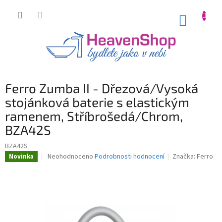
Přejít
na
NÁKUP
obsah
KOŠÍK
Ferro Zumba II - Dřezová/Vysoká
stojánková baterie s elastickým
ramenem, Stříbrošedá/Chrom,
BZA42S
BZA42S
Průměrné
Neohodnoceno
Podrobnosti hodnocení
Značka:
Ferro
Novinka
hodnocení
produktu
je
0,0
z
5
hvězdiček.