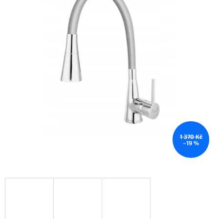
1 370 Kč
–19 %