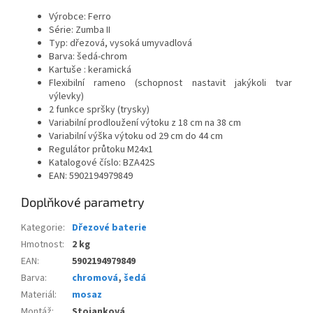
Výrobce: Ferro
Série: Zumba II
Typ: dřezová, vysoká umyvadlová
Barva: šedá-chrom
Kartuše : keramická
Flexibilní rameno (schopnost nastavit jakýkoli tvar
výlevky)
2 funkce spršky (trysky)
Variabilní prodloužení výtoku z 18 cm na 38 cm
Variabilní výška výtoku od 29 cm do 44 cm
Regulátor průtoku M24x1
Katalogové číslo:
BZA42S
EAN: 5902194979849
Doplňkové parametry
Kategorie
:
Dřezové baterie
Hmotnost
:
2 kg
EAN
:
5902194979849
Barva
:
chromová
,
šedá
Materiál
:
mosaz
Montáž
:
Stojanková