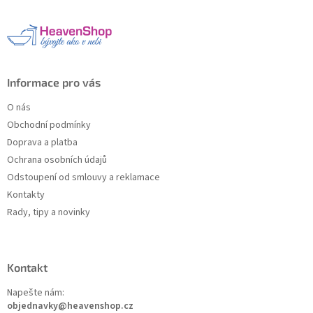
a
t
í
Informace pro vás
O nás
Obchodní podmínky
Doprava a platba
Ochrana osobních údajů
Odstoupení od smlouvy a reklamace
Kontakty
Rady, tipy a novinky
Kontakt
Napešte nám:
objednavky@heavenshop.cz