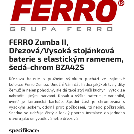
FERRO Zumba II,
Dřezová/Vysoká stojánková
baterie s elastickým ramenem,
šedá-chrom BZA42S
Dřezová baterie s pružným výtokem pochází ze zajímavé
kolekce Ferro Zumba. Umožní Vám dát hadici jakýkoli tvar, díky
čemuž je nejen pohodlný, ale dá také styl vaší kuchyni. Výtok lze
nahradit i jinými barvami. Dosah a výška baterie je variabilní,
uvnitř je keramická kartuše. Spodní část je chromovaná s
vysokým leskem, odolná proti poškození, rzi nebo poškrábání.
Snadno se udržuje čistý a lesklý povrch. Instalace do jednoho
otvoru jako umyvadlová nebo dřezová.
specifikace: