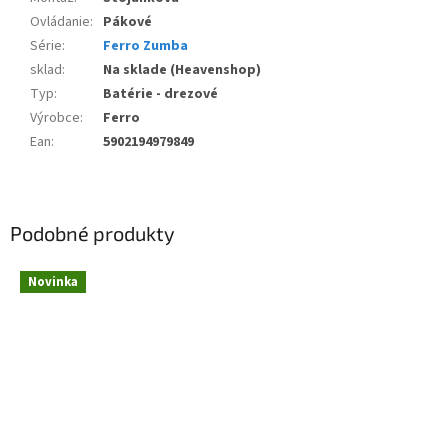
Ovládanie
:
Pákové
Série
:
Ferro Zumba
sklad
:
Na sklade (Heavenshop)
Typ
:
Batérie - drezové
Výrobce
:
Ferro
Ean
:
5902194979849
Podobné produkty
Novinka