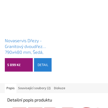
Novaservis Dřezy -
Granitový dvoudřez
790x480 mm, Šedá,
DRGM3/48/79GA
5 899 Kč
DETAIL
Popis
Související soubory (2)
Diskuze
Detailní popis produktu