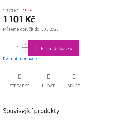
1 370 Kč
–19 %
1 101 Kč
Můžeme doručit do:
10.8.2026
Měrná
cena:
Přidat do košíku
Detailní informace
ZEPTAT SE
HLÍDAT
SDÍLET
Související produkty