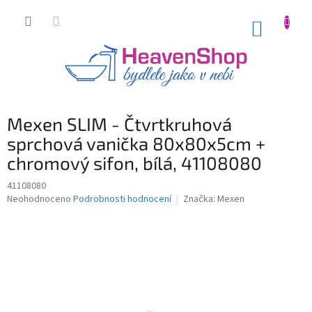
Přejít
na
NÁKUP
obsah
KOŠÍK
Mexen SLIM - Čtvrtkruhová
sprchová vanička 80x80x5cm +
chromový sifon, bílá, 41108080
41108080
Průměrné
Neohodnoceno
Podrobnosti hodnocení
Značka:
Mexen
hodnocení
produktu
je
0,0
z
5
hvězdiček.