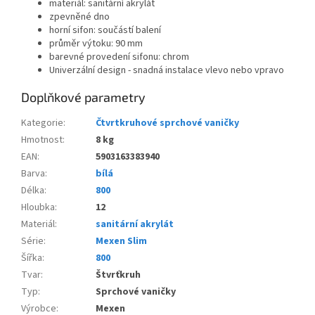
materiál: sanitární akrylát
zpevněné dno
horní sifon: součástí balení
průměr výtoku: 90 mm
barevné provedení sifonu: chrom
Univerzální design - snadná instalace vlevo nebo vpravo
Doplňkové parametry
Kategorie
:
Čtvrtkruhové sprchové vaničky
Hmotnost
:
8 kg
EAN
:
5903163383940
Barva
:
bílá
Délka
:
800
Hloubka
:
12
Materiál
:
sanitární akrylát
Série
:
Mexen Slim
Šířka
:
800
Tvar
:
Štvrťkruh
Typ
:
Sprchové vaničky
Výrobce
:
Mexen