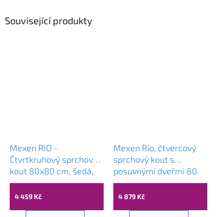
Související produkty
Mexen RIO -
Mexen Rio, čtvercový
Čtvrtkruhový sprchový
sprchový kout s
kout 80x80 cm, šedá,
posuvnými dveřmi 80
863-080-080-01-40
(dveře) x 80 (dveře) x
190 cm, 5mm čiré sklo,
4 459 Kč
4 879 Kč
zlatý profil, 860-080-