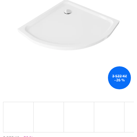
3 522 Kč
–26 %