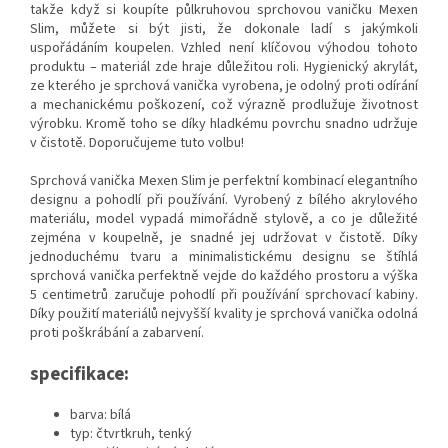
takže když si koupíte půlkruhovou sprchovou vaničku Mexen
Slim, můžete si být jisti, že dokonale ladí s jakýmkoli
uspořádáním koupelen. Vzhled není klíčovou výhodou tohoto
produktu – materiál zde hraje důležitou roli. Hygienický akrylát,
ze kterého je sprchová vanička vyrobena, je odolný proti odírání
a mechanickému poškození, což výrazně prodlužuje životnost
výrobku. Kromě toho se díky hladkému povrchu snadno udržuje
v čistotě. Doporučujeme tuto volbu!
Sprchová vanička Mexen Slim je perfektní kombinací elegantního
designu a pohodlí při používání. Vyrobený z bílého akrylového
materiálu, model vypadá mimořádně stylově, a co je důležité
zejména v koupelně, je snadné jej udržovat v čistotě. Díky
jednoduchému tvaru a minimalistickému designu se štíhlá
sprchová vanička perfektně vejde do každého prostoru a výška
5 centimetrů zaručuje pohodlí při používání sprchovací kabiny.
Díky použití materiálů nejvyšší kvality je sprchová vanička odolná
proti poškrábání a zabarvení.
specifikace:
barva: bílá
typ: čtvrtkruh, tenký