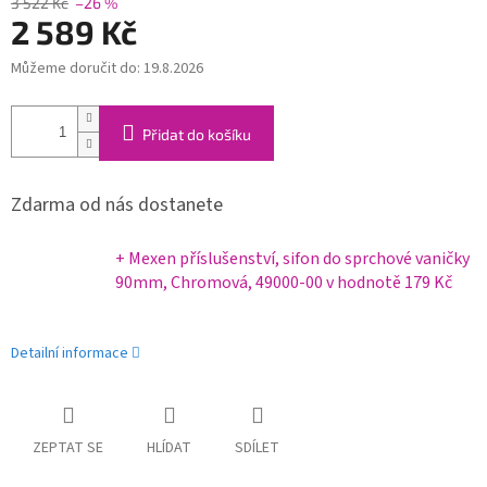
3 522 Kč
–26 %
2 589 Kč
Můžeme doručit do:
19.8.2026
Měrná
cena:
Přidat do košíku
Zdarma od nás dostanete
+ Mexen příslušenství, sifon do sprchové vaničky
90mm, Chromová, 49000-00
v hodnotě 179 Kč
Detailní informace
ZEPTAT SE
HLÍDAT
SDÍLET