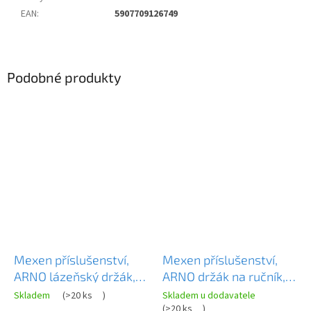
EAN
:
5907709126749
Podobné produkty
Mexen příslušenství,
Mexen příslušenství,
ARNO lázeňský držák,
ARNO držák na ručník,
chrom, 7020720-00
zlatá, 7020732-50
Skladem
(
>20 ks
)
Skladem u dodavatele
(
>20 ks
)