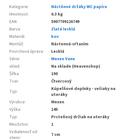
Kategorie
:
Nástěnné držáky WC papíru
Hmotnost
:
0.3 kg
EAN
:
5907709126749
Barva
:
Zlatá lesklá
Materiál
:
kov
Montáž
:
Nástenná-vŕtaním
Povrchová úprava
:
Lesklá
Série
:
Mexen Vane
sklad
:
Na sklade (Heavenshop)
Šířka
:
190
Tvar
:
Čtvercový
Kúpeľňové doplnky - vešiaky na
Typ
:
uteráky
Výrobce
:
Mexen
Výška
:
145
Typ
:
Prsteňový držiak na uteráky
Množstvo
:
1
Vzdialenosť od
7 cm
steny
: