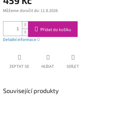
459 Kč
Můžeme doručit do:
11.8.2026
Měrná
cena:
Přidat do košíku
Detailní informace
ZEPTAT SE
HLÍDAT
SDÍLET
Související produkty