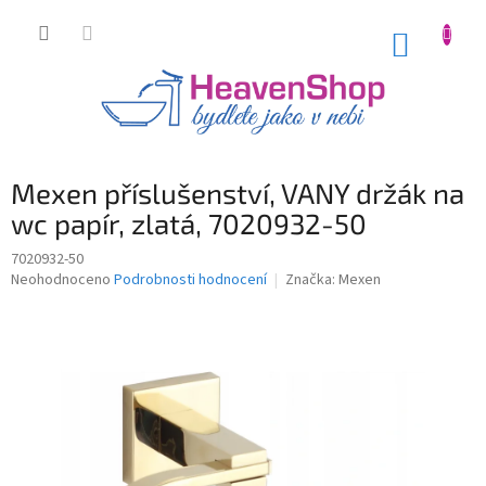
Přejít
na
NÁKUP
obsah
KOŠÍK
Mexen příslušenství, VANY držák na
wc papír, zlatá, 7020932-50
7020932-50
Průměrné
Neohodnoceno
Podrobnosti hodnocení
Značka:
Mexen
hodnocení
produktu
je
0,0
z
5
hvězdiček.