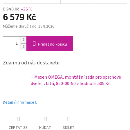
8 948 Kč
–26 %
6 579 Kč
Můžeme doručit do:
19.8.2026
Měrná
cena:
Přidat do košíku
Zdarma od nás dostanete
+ Mexen OMEGA, montážní sada pro sprchové
dveře, zlatá, 820-00-50
v hodnotě 505 Kč
Detailní informace
ZEPTAT SE
HLÍDAT
SDÍLET