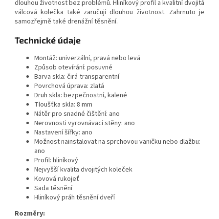
dlouhou životnost bez problémů. Hliníkový profil a kvalitní dvojitá
válcová kolečka také zaručují dlouhou životnost. Zahrnuto je
samozřejmě také drenážní těsnění.
Technické údaje
Montáž: univerzální, pravá nebo levá
Způsob otevírání: posuvné
Barva skla: čirá-transparentní
Povrchová úprava: zlatá
Druh skla: bezpečnostní, kalené
Tloušťka skla: 8 mm
Nátěr pro snadné čištění: ano
Nerovnosti vyrovnávací stěny: ano
Nastavení šířky: ano
Možnost nainstalovat na sprchovou vaničku nebo dlažbu:
ano
Profil: hliníkový
Nejvyšší kvalita dvojitých koleček
Kovová rukojeť
Sada těsnění
Hliníkový práh těsnění dveří
Rozměry: