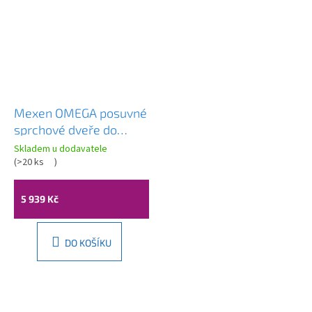
Mexen OMEGA posuvné
sprchové dveře do
otvoru 110 cm, šedé,
Skladem u dodavatele
825-110-000-01-40
(
>20 ks
)
5 939 Kč
DO KOŠÍKU
Z