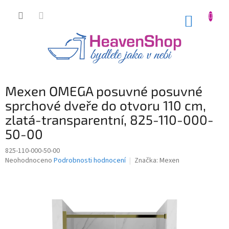
Přejít
na
NÁKUP
obsah
KOŠÍK
Mexen OMEGA posuvné posuvné
sprchové dveře do otvoru 110 cm,
zlatá-transparentní, 825-110-000-
50-00
825-110-000-50-00
Průměrné
Neohodnoceno
Podrobnosti hodnocení
Značka:
Mexen
hodnocení
produktu
je
0,0
z
5
hvězdiček.