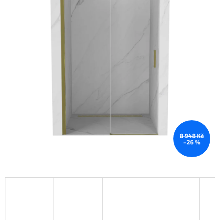
8 948 Kč
–26 %