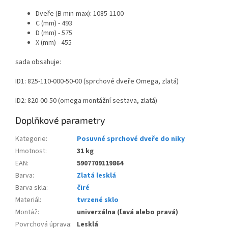
Dveře
(B min-max): 1085-1100
C (mm) - 493
D (mm) - 575
X (mm) - 455
sada obsahuje:
ID1: 825-110-000-50-00 (sprchové dveře Omega, zlatá)
ID2: 820-00-50 (omega montážní sestava, zlatá)
Doplňkové parametry
Kategorie
:
Posuvné sprchové dveře do niky
Hmotnost
:
31 kg
EAN
:
5907709119864
Barva
:
Zlatá lesklá
Barva skla
:
čiré
Materiál
:
tvrzené sklo
Montáž
:
univerzálna (ľavá alebo pravá)
Povrchová úprava
:
Lesklá