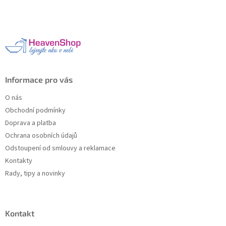
á
p
a
t
í
Informace pro vás
O nás
Obchodní podmínky
Doprava a platba
Ochrana osobních údajů
Odstoupení od smlouvy a reklamace
Kontakty
Rady, tipy a novinky
Kontakt