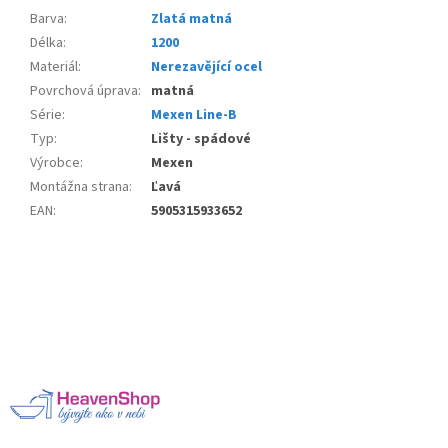
Barva
:
Zlatá matná
Délka
:
1200
Materiál
:
Nerezavějící ocel
Povrchová úprava
:
matná
Série
:
Mexen Line-B
Typ
:
Lišty - spádové
Výrobce
:
Mexen
Montážna strana
:
Ľavá
EAN
:
5905315933652
Z
á
p
a
t
í