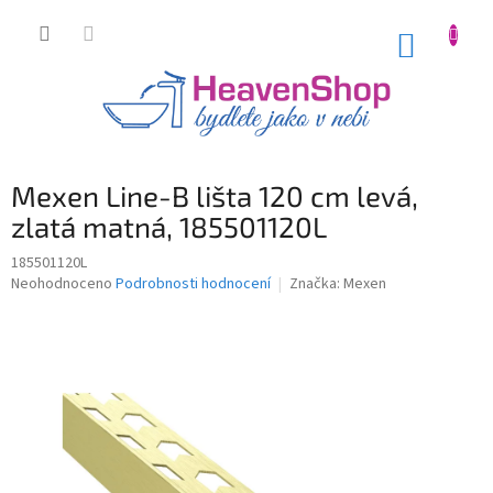
Přejít
na
NÁKUP
obsah
KOŠÍK
Mexen Line-B lišta 120 cm levá,
zlatá matná, 185501120L
185501120L
Průměrné
Neohodnoceno
Podrobnosti hodnocení
Značka:
Mexen
hodnocení
produktu
je
0,0
z
5
hvězdiček.