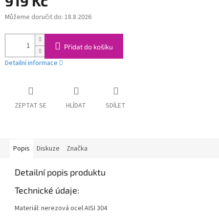
919 Kč
Můžeme doručit do:
18.8.2026
Měrná
cena:
Přidat do košíku
Detailní informace
ZEPTAT SE
HLÍDAT
SDÍLET
Popis
Diskuze
Značka
Detailní popis produktu
Technické údaje:
Materiál: nerezová ocel AISI 304