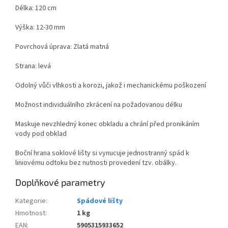
Délka: 120 cm
Výška: 12-30 mm
Povrchová úprava: Zlatá matná
Strana: levá
Odolný vůči vlhkosti a korozi, jakož i mechanickému poškození
Možnost individuálního zkrácení na požadovanou délku
Maskuje nevzhledný konec obkladu a chrání před pronikáním
vody pod obklad
Boční hrana soklové lišty si vynucuje jednostranný spád k
liniovému odtoku bez nutnosti provedení tzv. obálky.
Doplňkové parametry
Kategorie
:
Spádové lišty
Hmotnost
:
1 kg
EAN
:
5905315933652