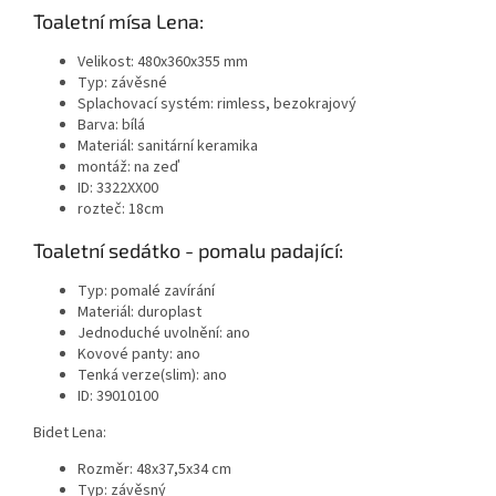
Toaletní mísa Lena:
Velikost: 480x360x355 mm
Typ: závěsné
Splachovací systém: rimless, bezokrajový
Barva: bílá
Materiál: sanitární keramika
montáž: na zeď
ID:
3322XX00
rozteč: 18cm
Toaletní sedátko - pomalu padající:
Typ: pomalé zavírání
Materiál: duroplast
Jednoduché uvolnění: ano
Kovové panty: ano
Tenká verze(slim): ano
ID: 39010100
Bidet Lena:
Rozměr: 48x37,5x34 cm
Typ: závěsný