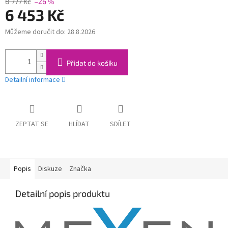
8 777 Kč
–26 %
6 453 Kč
Můžeme doručit do:
28.8.2026
Měrná
cena:
Přidat do košíku
Detailní informace
ZEPTAT SE
HLÍDAT
SDÍLET
Popis
Diskuze
Značka
Detailní popis produktu