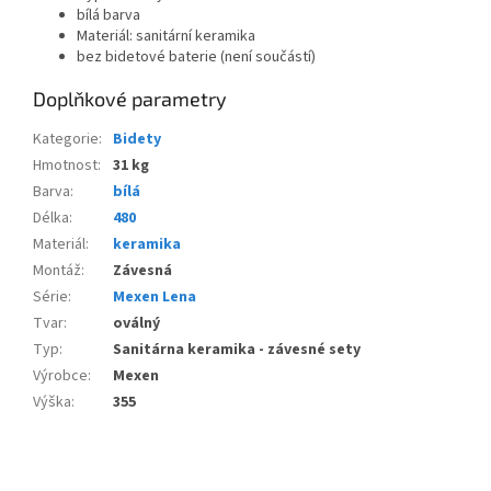
bílá barva
Materiál: sanitární keramika
bez bidetové baterie (není součástí)
Doplňkové parametry
Kategorie
:
Bidety
Hmotnost
:
31 kg
Barva
:
bílá
Délka
:
480
Materiál
:
keramika
Montáž
:
Závesná
Série
:
Mexen Lena
Tvar
:
oválný
Typ
:
Sanitárna keramika - závesné sety
Výrobce
:
Mexen
Výška
:
355