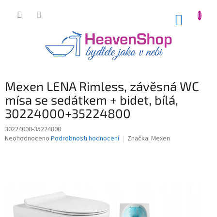
Přejít
na
NÁKUP
obsah
KOŠÍK
Mexen LENA Rimless, závěsná WC
mísa se sedátkem + bidet, bílá,
30224000+35224800
30224000-35224800
Průměrné
Neohodnoceno
Podrobnosti hodnocení
Značka:
Mexen
hodnocení
produktu
je
0,0
z
5
hvězdiček.