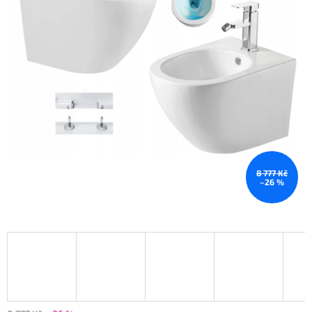
8 777 Kč
–26 %