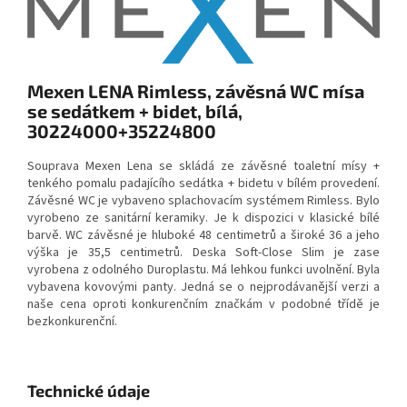
Mexen LENA Rimless, závěsná WC mísa
se sedátkem + bidet, bílá,
30224000+35224800
Souprava Mexen Lena se skládá ze závěsné toaletní mísy +
tenkého pomalu padajícího sedátka + bidetu v bílém provedení.
Závěsné WC je vybaveno splachovacím systémem Rimless. Bylo
vyrobeno ze sanitární keramiky. Je k dispozici v klasické bílé
barvě. WC závěsné je hluboké 48 centimetrů a široké 36 a jeho
výška je 35,5 centimetrů. Deska Soft-Close Slim je zase
vyrobena z odolného Duroplastu. Má lehkou funkci uvolnění. Byla
vybavena kovovými panty. Jedná se o nejprodávanější verzi a
naše cena oproti konkurenčním značkám v podobné třídě je
bezkonkurenční.
Technické údaje