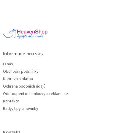
Z
á
p
a
t
í
Informace pro vás
O nás
Obchodní podmínky
Doprava a platba
Ochrana osobních údajů
Odstoupení od smlouvy a reklamace
Kontakty
Rady, tipy a novinky
Kontakt