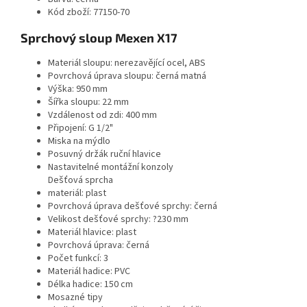
Kód zboží: 77150-70
Sprchový sloup Mexen X17
Materiál sloupu: nerezavějící ocel, ABS
Povrchová úprava sloupu: černá matná
Výška: 950 mm
Šířka sloupu: 22 mm
Vzdálenost od zdi: 400 mm
Připojení: G 1/2"
Miska na mýdlo
Posuvný držák ruční hlavice
Nastavitelné montážní konzoly
Dešťová sprcha
materiál: plast
Povrchová úprava dešťové sprchy: černá
Velikost dešťové sprchy: ?230 mm
Materiál hlavice: plast
Povrchová úprava: černá
Počet funkcí: 3
Materiál hadice: PVC
Délka hadice: 150 cm
Mosazné tipy