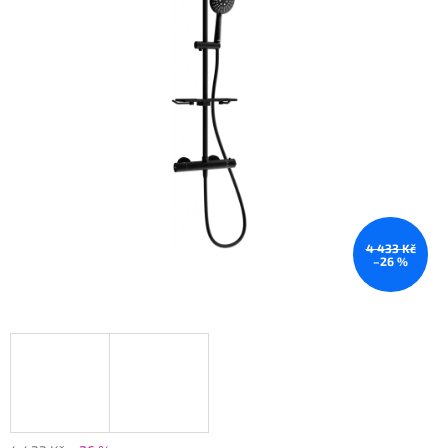
4 433 Kč
–26 %