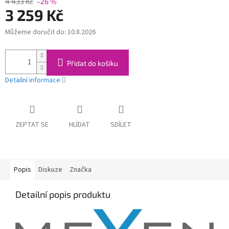
4 433 Kč
–26 %
3 259 Kč
Můžeme doručit do:
10.8.2026
Měrná
cena:
Přidat do košíku
Detailní informace
ZEPTAT SE
HLÍDAT
SDÍLET
Popis
Diskuze
Značka
Detailní popis produktu