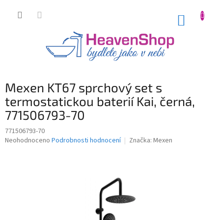
Přejít
na
NÁKUP
obsah
KOŠÍK
Mexen KT67 sprchový set s
termostatickou baterií Kai, černá,
771506793-70
771506793-70
Průměrné
Neohodnoceno
Podrobnosti hodnocení
Značka:
Mexen
hodnocení
produktu
je
0,0
z
5
hvězdiček.