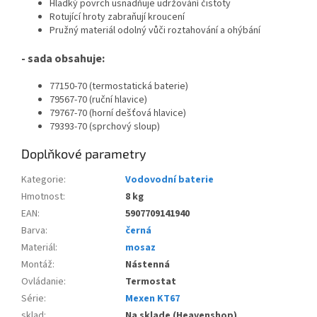
Hladký povrch usnadňuje udržování čistoty
Rotující hroty zabraňují kroucení
Pružný materiál odolný vůči roztahování a ohýbání
- sada obsahuje:
77150-70 (termostatická baterie)
79567-70 (ruční hlavice)
79767-70 (horní dešťová hlavice)
79393-70 (sprchový sloup)
Doplňkové parametry
Kategorie
:
Vodovodní baterie
Hmotnost
:
8 kg
EAN
:
5907709141940
Barva
:
černá
Materiál
:
mosaz
Montáž
:
Nástenná
Ovládanie
:
Termostat
Série
:
Mexen KT67
sklad
:
Na sklade (Heavenshop)