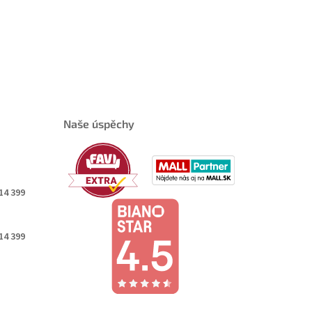
Naše úspěchy
14 399
14 399