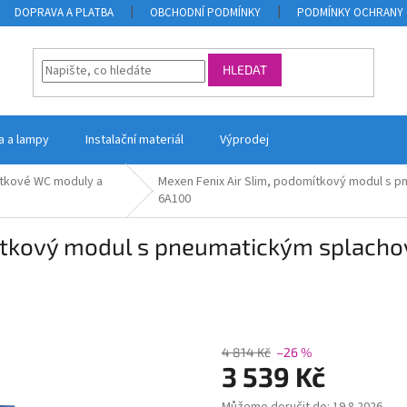
DOPRAVA A PLATBA
OBCHODNÍ PODMÍNKY
PODMÍNKY OCHRANY 
HLEDAT
la a lampy
Instalační materiál
Výprodej
tkové WC moduly a
Mexen Fenix ​​Air Slim, podomítkový modul s
6A100
omítkový modul s pneumatickým splach
4 814 Kč
–26 %
3 539 Kč
Měrná