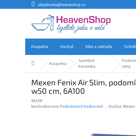
Přejít
objednavky@heavenshop.cz
na
obsah
Koupelna
Kuchyň
Dům a zahrada
Svítid
Sanitární
Podomí
Domů
Koupelna
keramika
rámy
Mexen Fenix ​​Air Slim, pod
w50 cm, 6A100
6A100
Průměrné
Neohodnoceno
Podrobnosti hodnocení
Značka:
Mexen
hodnocení
produktu
je
0,0
z