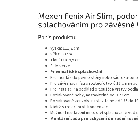
Mexen Fenix ​​Air Slim, po
splachováním pro závěsné 
Popis produktu:
Výška: 111,2 cm
Šířka: 50 cm
Tloušťka: 9,5 cm
SLIM verze
Pneumatické splachování
Pro montáž do pevné stěny nebo sádrokartono
Pro závěsnou mísu s roztečí otvorů 18 cm nebo
Pro instalaci na podklad o tloušťce vrstvy podla
Pozinkované nohy, nastavitelné od 0-22 cm
Pozinkované konzoly, nastavitelné od 135 do 
Nádrž s izolací proti kondenzaci
Možnost nastavení množství splachované vody: 6
Montážní sada pro uchycení do zadní nosné