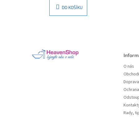
DO KOŠÍKU
Z
á
p
a
Inform
t
O nás
í
Obchodn
Doprava 
Ochrana
Odstoup
Kontakt
Rady, ti