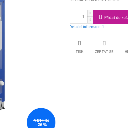
Můžeme doručit do:
19.8.2026
cena:
Přidat do koš
Detailní informace
TISK
ZEPTAT SE
H
4 814 Kč
–26 %