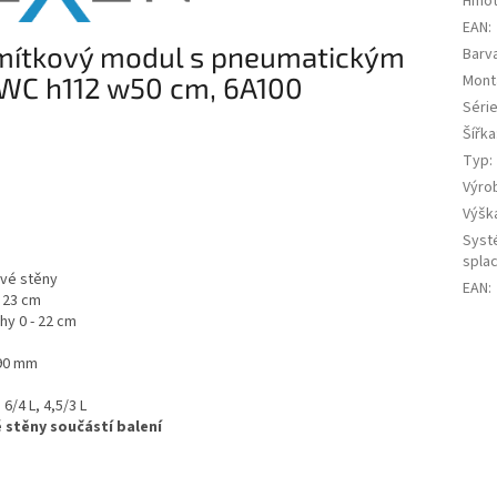
Hmot
EAN
:
domítkový modul s pneumatickým
Barv
Mont
WC h112 w50 cm, 6A100
Séri
Šířka
Typ
:
Výro
Výšk
Syst
spla
vé stěny
EAN
:
 23 cm
hy 0 - 22 cm
190 mm
/4 L, 4,5/3 L
 stěny součástí balení