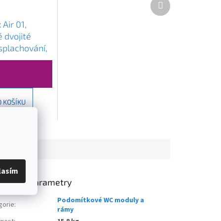
produkt
​Air 01,
 dvojité
 splachování,
ý, 6A0102
O KOŠÍKU
lasím
lňkové parametry
Podomítkové WC moduly a
gorie
:
rámy