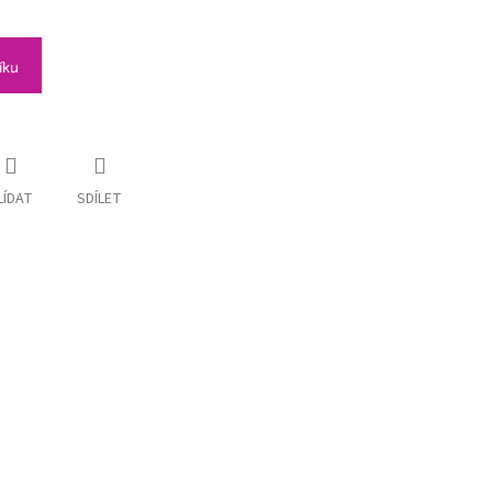
íku
LÍDAT
SDÍLET