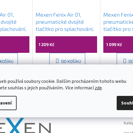
Air 01,
Mexen Fenix ​​Air 01,
Mexen Fenix ​
dvojité
pneumatické dvojité
pneumatické
splachování,
tlačítko pro splachování,
tlačítko pro
, 6A0103
chrom lesklý, 6A0101
chrom matn
1 209 Kč
1 099 Kč
 KOŠÍKU
DO KOŠÍKU
D
web používá soubory cookie. Dalším procházením tohoto webu
jete souhlas s jejich používáním.. Více informací
zde
.
avení
Souh
Dop
Kate