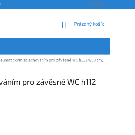
OSOBNÍCH ÚDAJŮ
KONTAKTY
ODSTOUPENÍ OD SMLOUVY A REKLAM
Přihlášení
NÁKUPNÍ
Prázdný košík
KOŠÍK
 pneumatickým splachováním pro závěsné WC h112 w50 cm,
ováním pro závěsné WC h112