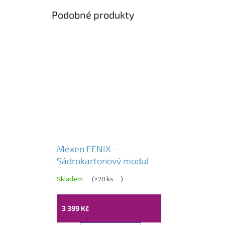
Podobné produkty
Mexen FENIX -
Sádrokartonový modul
pro závěsné WC, Slim
Skladem
(
>20 ks
)
rám 8 cm - 60100
3 399 Kč