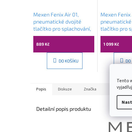
Mexen Fenix ​​Air 01,
Mexen Fenix ​​
pneumatické dvojité
pneumatické 
tlačítko pro splachování,
tlačítko pro 
bílá lesklá, 6A0100
černá matná
889 Kč
1 099 Kč
DO KOŠÍKU
DO
Tento 
vyjadřu
Popis
Diskuze
Značka
Nast
Detailní popis produktu