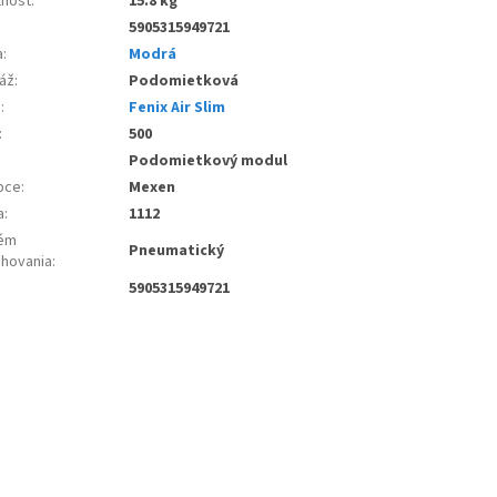
nost
:
15.8 kg
5905315949721
a
:
Modrá
áž
:
Podomietková
e
:
Fenix Air Slim
:
500
Podomietkový modul
bce
:
Mexen
a
:
1112
ém
Pneumatický
chovania
:
5905315949721