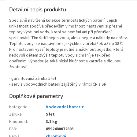
Detailní popis produktu
Speciálně navržená kolekce termostatických baterií. Jejich
unikátnost spočívá především v možnosti nastavení si přesné
teploty výstupní vody, která se nemění ani při přerušení
sprchování. Tím šetří nejen vodu, ale i enegie a náklady na ohřev.
Teplotu vody lze nastavit bez jakýchkoliv překážek až do 38 ̊C.
Pro nastavení vyšší teploty je nutné zmáčknout pojistku, která
nedovolí dětem zvýšit teplotu vody a chrání je tak před
opařením. Výhodou je také nízká hlučnost a kartuše s dlouhou
životností.
- garantovaná záruka 5 let
- servis vodovodních baterií zajištěný v rámci ČR a SR
Doplňkové parametry
Kategorie
:
Vodovodní baterie
Záruka
:
5 let
Hmotnost
:
3.8 kg
EAN
:
8592480072803
Barva
:
chromová