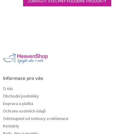
ZOBRAZIT VŠECHNY PODOBNÉ PRODUKTY
Z
á
p
a
t
í
Informace pro vás
O nás
Obchodní podmínky
Doprava a platba
Ochrana osobních údajů
Odstoupení od smlouvy a reklamace
Kontakty
Rady, tipy a novinky