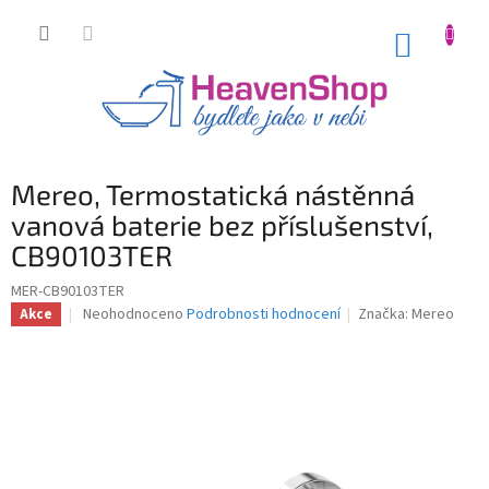
Přejít
na
NÁKUP
obsah
KOŠÍK
Mereo, Termostatická nástěnná
vanová baterie bez příslušenství,
CB90103TER
MER-CB90103TER
Průměrné
Neohodnoceno
Podrobnosti hodnocení
Značka:
Mereo
Akce
hodnocení
produktu
je
0,0
z
5
hvězdiček.