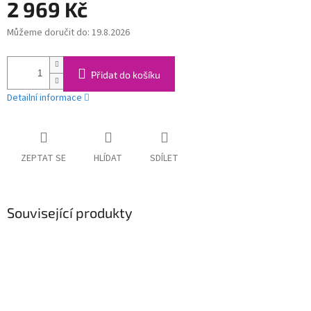
2 969 Kč
Můžeme doručit do:
19.8.2026
Měrná
cena:
Přidat do košíku
Detailní informace
ZEPTAT SE
HLÍDAT
SDÍLET
Související produkty