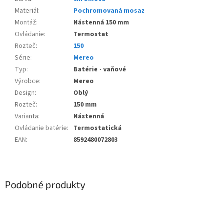
Materiál
:
Pochromovaná mosaz
Montáž
:
Nástenná 150 mm
Ovládanie
:
Termostat
Rozteč
:
150
Série
:
Mereo
Typ
:
Batérie - vaňové
Výrobce
:
Mereo
Design
:
Oblý
Rozteč
:
150 mm
Varianta
:
Nástenná
Ovládanie batérie
:
Termostatická
EAN
:
8592480072803
Podobné produkty