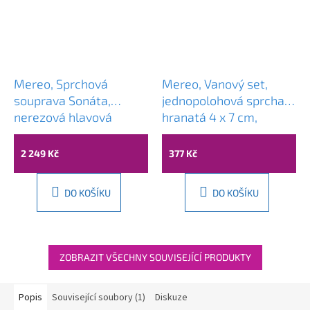
Mereo, Sprchová
Mereo, Vanový set,
souprava Sonáta,
jednopolohová sprcha
nerezová hlavová
hranatá 4 x 7 cm,
sprcha a třípolohová
dvouzámková nerez
ruční sprcha, CB60101SK
hadice, CB465V
2 249 Kč
377 Kč
DO KOŠÍKU
DO KOŠÍKU
ZOBRAZIT VŠECHNY SOUVISEJÍCÍ PRODUKTY
Popis
Související soubory (1)
Diskuze