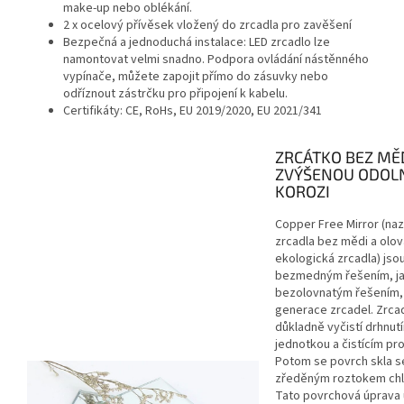
make-up nebo oblékání.
2 x ocelový přívěsek vložený do zrcadla pro zavěšení
Bezpečná a jednoduchá instalace: LED zrcadlo lze
namontovat velmi snadno. Podpora ovládání nástěnného
vypínače, můžete zapojit přímo do zásuvky nebo
odříznout zástrčku pro připojení k kabelu.
Certifikáty: CE, RoHs, EU 2019/2020, EU 2021/341
ZRCÁTKO BEZ MĚD
ZVÝŠENOU ODOLN
KOROZI
Copper Free Mirror (na
zrcadla bez mědi a olo
ekologická zrcadla) jso
bezmedným řešením, ja
bezolovnatým řešením, 
generace zrcadel. Zrca
důkladně vyčistí drhnut
jednotkou a čistícím p
Potom se povrch skla se
zředěným roztokem chlo
Tato povrchová úprava