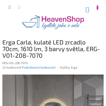
Přejít
na
NÁKUP
obsah
KOŠÍK
Erga Carla, kulaté LED zrcadlo
70cm, 1610 lm, 3 barvy světla, ERG-
V01-208-7070
ERG-V01-208-7070
Průměrné
15 hodnocení
Podrobnosti hodnocení
Značka:
Erga
hodnocení
produktu
je
3,9
z
5
hvězdiček.