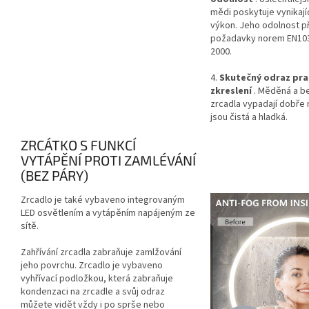
mědi poskytuje vynikajíc
výkon. Jeho odolnost p
požadavky norem EN103
2000.
4.
Skutečný odraz pra
zkreslení
. Měděná a b
zrcadla vypadají dobře 
jsou čistá a hladká.
ZRCÁTKO S FUNKCÍ
VYTÁPĚNÍ PROTI ZAMLÉVÁNÍ
(BEZ PÁRY)
Zrcadlo je také vybaveno integrovaným
LED osvětlením a vytápěním napájeným ze
sítě.
Zahřívání zrcadla zabraňuje zamlžování
jeho povrchu. Zrcadlo je vybaveno
vyhřívací podložkou, která zabraňuje
kondenzaci na zrcadle a svůj odraz
můžete vidět vždy i po sprše nebo