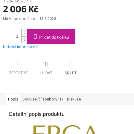
3 234 Kč
–37 %
2 006 Kč
Můžeme doručit do:
11.8.2026
Měrná
cena:
Přidat do košíku
Detailní informace
ZEPTAT SE
HLÍDAT
SDÍLET
Popis
Související soubory (1)
Diskuze
Detailní popis produktu