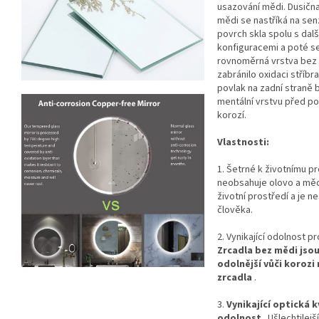
usazování mědi. Dusičn
mědi se nastříká na sen
povrch skla spolu s dal
konfiguracemi a poté s
rovnoměrná vrstva bez 
zabránilo oxidaci stříbr
povlak na zadní straně 
mentální vrstvu před p
korozí.
Vlastnosti:
1. Šetrné k životnímu p
neobsahuje olovo a měď
životní prostředí a je 
člověka.
2. Vynikající odolnost pr
Zrcadla bez mědi jsou
odolnější vůči korozi 
zrcadla
.
3.
Vynikající optická k
odolnost
. Ušlechtilejš