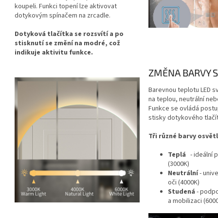
koupeli. Funkci topení lze aktivovat
dotykovým spínačem na zrcadle.
Dotyková tlačítka se rozsvítí a po
stisknutí se změní na modré, což
indikuje aktivitu funkce.
ZMĚNA BARVY 
Barevnou teplotu LED sv
na teplou, neutrální ne
Funkce se ovládá postu
stisky dotykového tlačí
Tři různé barvy osvětl
Teplá
- ideální 
(3000K)
Neutrální
- univ
oči (4000K)
Studená
- podpo
a mobilizaci (6000