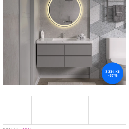
3 234 Kč
–37 %