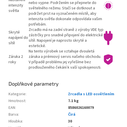
nebo vypne. Podržením se přepnete do
intenzity
světelného režimu. Stačí se dotknout a
světla
podržet prst na vyznačeném místě, aby
intenzita světla dokonale odpovídala vašim
potřebám.
Zrcadlo má na zadní straně z výroby VDE typ
Skryté
zástrčky pro snadné připojení do elektrické
napájení do
sítě. Napojení je naprosto skryté a
sítě
estetické.
Na tento výrobek se vztahuje dvouletá
Záruka 2
záruka a prémiový servis našeho obchodu.
roky
V případě problému jej vyřešíme bez
prodlouženého čekání k vaší spokojenosti.
Doplňkové parametry
Kategorie
:
Zrcadla s LED osvětlením
Hmotnost
:
7.1 kg
EAN
:
8586026160079
Barva
:
Čirá
Hloubka
:
30