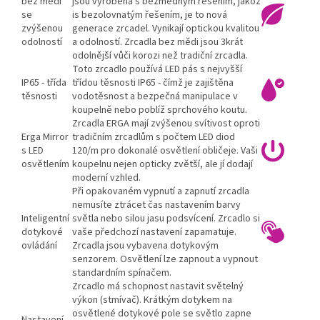
bez mědi
jsou vyrobena s bezmedným řešením, jakož
se
is bezolovnatým řešením, je to nová
zvýšenou
generace zrcadel. Vynikají optickou kvalitou
odolností
a odolností. Zrcadla bez mědi jsou 3krát
odolnější vůči korozi než tradiční zrcadla.
Toto zrcadlo používá LED pás s nejvyšší
IP65 - třída
třídou těsnosti IP65 - čímž je zajištěna
těsnosti
vodotěsnost a bezpečná manipulace v
koupelně nebo poblíž sprchového koutu.
Zrcadla ERGA mají zvýšenou svítivost oproti
Erga Mirror
tradičním zrcadlům s počtem LED diod
s LED
120/m pro dokonalé osvětlení obličeje. Vaši
osvětlením
koupelnu nejen opticky zvětší, ale jí dodají
moderní vzhled.
Při opakovaném vypnutí a zapnutí zrcadla
nemusíte ztrácet čas nastavením barvy
Inteligentní
světla nebo silou jasu podsvícení. Zrcadlo si
dotykové
vaše předchozí nastavení zapamatuje.
ovládání
Zrcadla jsou vybavena dotykovým
senzorem. Osvětlení lze zapnout a vypnout
standardním spínačem.
Zrcadlo má schopnost nastavit světelný
výkon (stmívač). Krátkým dotykem na
osvětlené dotykové pole se světlo zapne
Nastavení