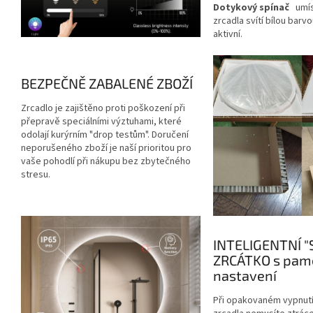
Dotykový spínač
umís
zrcadla svítí bílou barv
aktivní.
BEZPEČNĚ ZABALENÉ ZBOŽÍ
Zrcadlo je zajištěno proti poškození při
přepravě speciálními výztuhami, které
odolají kurýrním "drop testům". Doručení
neporušeného zboží je naší prioritou pro
vaše pohodlí při nákupu bez zbytečného
stresu.
INTELIGENTNÍ 
ZRCÁTKO s pam
nastavení
Při opakovaném vypnutí