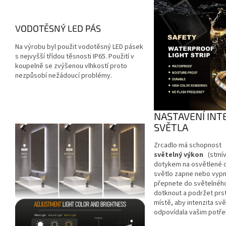
VODOTĚSNÝ LED PÁS
Na výrobu byl použit vodotěsný LED pásek
s nejvyšší třídou těsnosti IP65. Použití v
koupelně se zvýšenou vlhkostí proto
nezpůsobí nežádoucí problémy.
NASTAVENÍ INT
SVĚTLA
Zrcadlo má schopnost
světelný výkon
(stmív
dotykem na osvětlené 
světlo zapne nebo vyp
přepnete do světelného
dotknout a podržet pr
místě, aby intenzita sv
odpovídala vašim potř