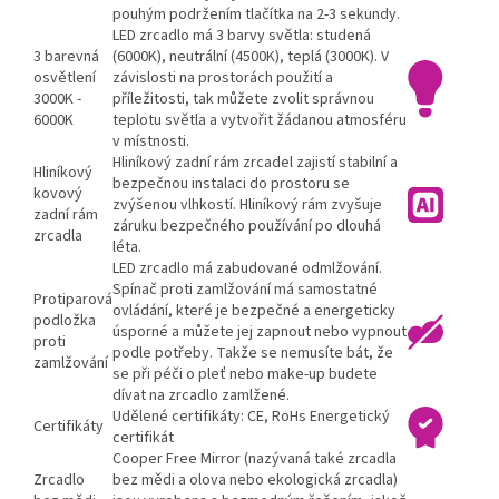
pouhým podržením tlačítka na 2-3 sekundy.
LED zrcadlo má 3 barvy světla: studená
3 barevná
(6000K), neutrální (4500K), teplá (3000K). V
osvětlení
závislosti na prostorách použití a
3000K -
příležitosti, tak můžete zvolit správnou
6000K
teplotu světla a vytvořit žádanou atmosféru
v místnosti.
Hliníkový zadní rám zrcadel zajistí stabilní a
Hliníkový
bezpečnou instalaci do prostoru se
kovový
zvýšenou vlhkostí. Hliníkový rám zvyšuje
zadní rám
záruku bezpečného používání po dlouhá
zrcadla
léta.
LED zrcadlo má zabudované odmlžování.
Spínač proti zamlžování má samostatné
Protiparová
ovládání, které je bezpečné a energeticky
podložka
úsporné a můžete jej zapnout nebo vypnout
proti
podle potřeby. Takže se nemusíte bát, že
zamlžování
se při péči o pleť nebo make-up budete
dívat na zrcadlo zamlžené.
Udělené certifikáty: CE, RoHs Energetický
Certifikáty
certifikát
Cooper Free Mirror (nazývaná také zrcadla
Zrcadlo
bez mědi a olova nebo ekologická zrcadla)