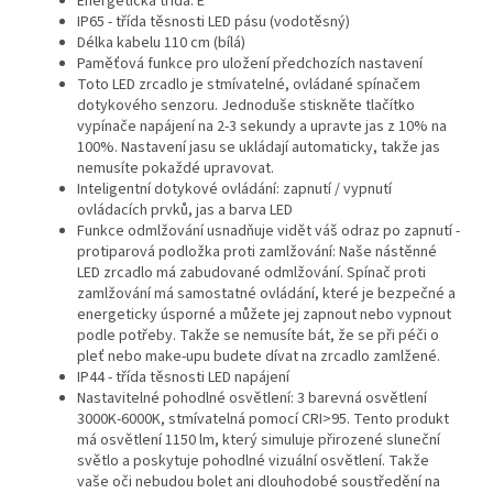
Energetická třída: E
IP65 - třída těsnosti LED pásu (vodotěsný)
Délka kabelu 110 cm (bílá)
Paměťová funkce pro uložení předchozích nastavení
Toto LED zrcadlo je stmívatelné, ovládané spínačem
dotykového senzoru. Jednoduše stiskněte tlačítko
vypínače napájení na 2-3 sekundy a upravte jas z 10% na
100%. Nastavení jasu se ukládají automaticky, takže jas
nemusíte pokaždé upravovat.
Inteligentní dotykové ovládání: zapnutí / vypnutí
ovládacích prvků, jas a barva LED
Funkce odmlžování usnadňuje vidět váš odraz po zapnutí -
protiparová podložka proti zamlžování: Naše nástěnné
LED zrcadlo má zabudované odmlžování. Spínač proti
zamlžování má samostatné ovládání, které je bezpečné a
energeticky úsporné a můžete jej zapnout nebo vypnout
podle potřeby. Takže se nemusíte bát, že se při péči o
pleť nebo make-upu budete dívat na zrcadlo zamlžené.
IP44 - třída těsnosti LED napájení
Nastavitelné pohodlné osvětlení: 3 barevná osvětlení
3000K-6000K, stmívatelná pomocí CRI>95. Tento produkt
má osvětlení 1150 lm, který simuluje přirozené sluneční
světlo a poskytuje pohodlné vizuální osvětlení. Takže
vaše oči nebudou bolet ani dlouhodobé soustředění na