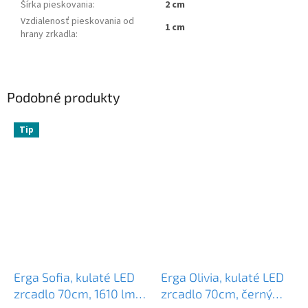
Šírka pieskovania
:
2 cm
Vzdialenosť pieskovania od
1 cm
hrany zrkadla
:
Podobné produkty
Tip
Erga Sofia, kulaté LED
Erga Olivia, kulaté LED
zrcadlo 70cm, 1610 lm,
zrcadlo 70cm, černý