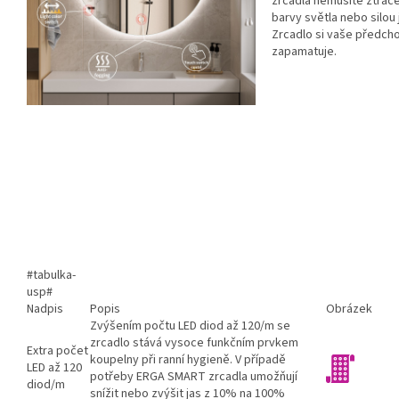
zrcadla nemusíte ztrác
barvy světla nebo silou 
Zrcadlo si vaše předcho
zapamatuje.
#tabulka-
usp#
Nadpis
Popis
Obrázek
Zvýšením počtu LED diod až 120/m se
zrcadlo stává vysoce funkčním prvkem
Extra počet
koupelny při ranní hygieně. V případě
LED až 120
potřeby ERGA SMART zrcadla umožňují
diod/m
snížit nebo zvýšit jas z 10% na 100%