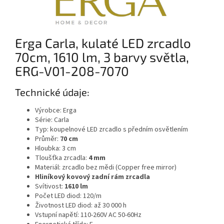
Erga Carla, kulaté LED zrcadlo
70cm, 1610 lm, 3 barvy světla,
ERG-V01-208-7070
Technické údaje:
Výrobce: Erga
Série: Carla
Typ: koupelnové LED zrcadlo s předním osvětlením
Průměr:
70 cm
Hloubka: 3 cm
Tloušťka zrcadla:
4 mm
Materiál: zrcadlo bez mědi (Copper free mirror)
Hliníkový kovový zadní rám zrcadla
Svítivost:
1610 lm
Počet LED diod: 120/m
Životnost LED diod: až 30 000 h
Vstupní napětí: 110-260V AC 50-60Hz