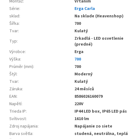
Montáž
:
Vŕtaním
Série
:
Erga Carla
sklad
:
Na sklade (Heavenshop)
Šířka
:
700
Tvar
:
Kulatý
Zrkadlá - LED osvetlenie
Typ
:
(predné)
Výrobce
:
Erga
Výška
:
700
Prúměr (mm)
:
700
Štýl
:
Moderný
Tvar
:
Kulatý
Záruka
:
24 měsíců
EAN
:
8586026160079
Napětí
:
220V
Trieda IP
:
IP44 LED box, IP65 LED pás
Svítivost
:
1610 lm
Zdroj napájania
:
Napájanie zo siete
Barva světla
:
studená, neutrálna, teplá