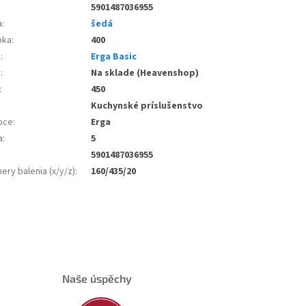
5901487036955
a
:
šedá
bka
:
400
e
:
Erga Basic
d
:
Na sklade (Heavenshop)
:
450
Kuchynské príslušenstvo
bce
:
Erga
a
:
5
5901487036955
ry balenia (x/y/z)
:
160/435/20
Naše úspěchy