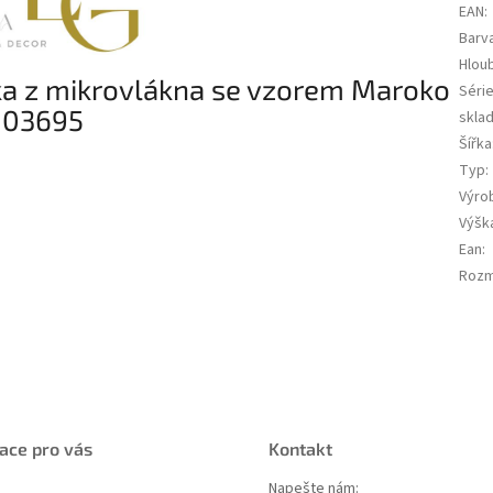
EAN
:
Barv
Hlou
ka z mikrovlákna se vzorem Maroko
Séri
-03695
skla
Šířka
Typ
:
Výro
Výšk
Ean
:
Rozme
ace pro vás
Kontakt
Napešte nám: