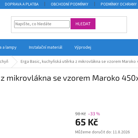
DOPRAVA A PLATBA
OBCHODNÍ PODMÍNKY
PODMÍNKY OCHRANY 
HLEDAT
la a lampy
Instalační materiál
Výprodej
uchyň
Erga Basic, kuchyňská utěrka z mikrovlákna se vzorem Maroko
a z mikrovlákna se vzorem Maroko 45
98 Kč
–33 %
65 Kč
Můžeme doručit do:
11.8.2026
Měrná
cena: