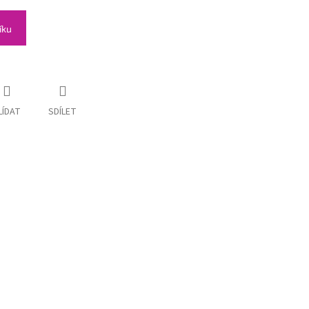
íku
LÍDAT
SDÍLET