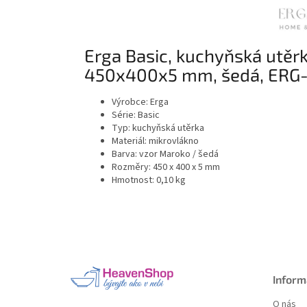
Erga Basic, kuchyňská utěr
450x400x5 mm, šedá, ERG
Výrobce: Erga
Série: Basic
Typ: kuchyňská utěrka
Materiál: mikrovlákno
Barva: vzor Maroko / šedá
Rozměry: 450 x 400 x 5 mm
Hmotnost: 0,10 kg
Z
á
p
a
Inform
t
O nás