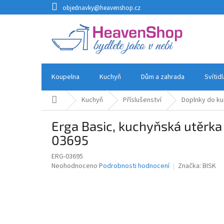
Přejít
objednavky@heavenshop.cz
na
obsah
Koupelna
Kuchyň
Dům a zahrada
Svítid
Domů
Kuchyň
Příslušenství
Doplnky do k
Erga Basic, kuchyňská utěrk
03695
ERG-03695
Průměrné
Neohodnoceno
Podrobnosti hodnocení
Značka:
BISK
hodnocení
produktu
je
0,0
z
5