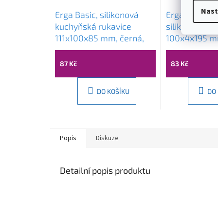
Nast
Erga Basic, silikonová
Erga Basic, d
kuchyňská rukavice
silikonový dr
111x100x85 mm, černá,
100x4x195 m
ERG-03745
tyrkysová, E
87 Kč
83 Kč
DO KOŠÍKU
DO
Popis
Diskuze
Detailní popis produktu