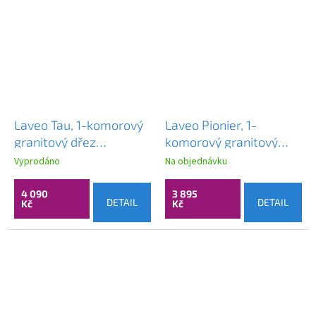
Laveo Tau, 1-komorový
Laveo Pionier, 1-
granitový dřez
komorový granitový
800x500x215 mm, bílá,
dřez 780x500x207 s
Vyprodáno
Na objednávku
LAV-SBT_6108
krátkým odkapávačem,
bílá, LAV-SBR_613T
4 090
3 895
DETAIL
DETAIL
Kč
Kč