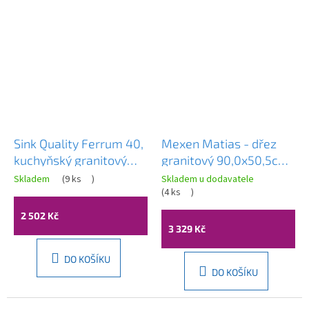
Sink Quality Ferrum 40,
Mexen Matias - dřez
kuchyňský granitový
granitový 90,0x50,5cm,
dřez 400x500x195 mm
1,5-komorový, bílá,
Skladem
(
9 ks
)
Skladem u dodavatele
+ sifon, bílá, SKQ-
6502901505-20
(
4 ks
)
FER.W.1K40.X
2 502 Kč
3 329 Kč
DO KOŠÍKU
DO KOŠÍKU