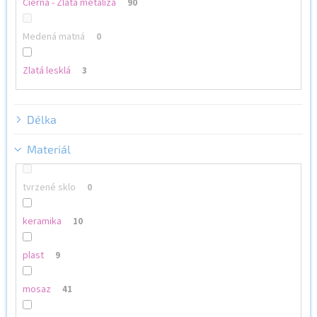
Čierna - Zlatá metalíza
90
Medená matná
0
Zlatá lesklá
3
Délka
Materiál
tvrzené sklo
0
keramika
10
plast
9
mosaz
41