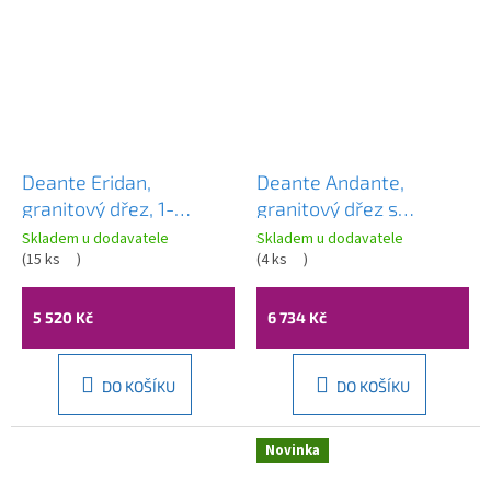
Deante Eridan,
Deante Andante,
granitový dřez, 1-
granitový dřez s
komorový
odkapávačem, 2-
Skladem u dodavatele
Skladem u dodavatele
400x500x210 mm, bílá,
(
15 ks
)
komorový
(
4 ks
)
ocelová, ZQE_A104
1160x500x224 mm, bílá,
ocelová, ZQN_A213
5 520 Kč
6 734 Kč
DO KOŠÍKU
DO KOŠÍKU
Novinka