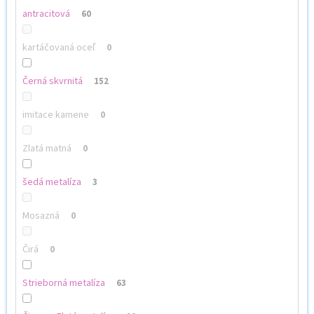
antracitová
60
kartáčovaná oceľ
0
Černá skvrnitá
152
imitace kamene
0
Zlatá matná
0
šedá metalíza
3
Mosazná
0
Čirá
0
Strieborná metalíza
63