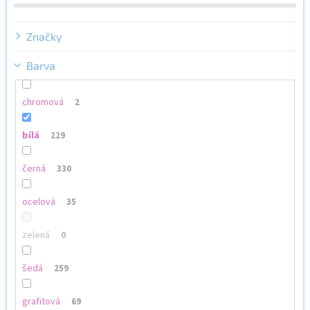
ů
Značky
Barva
chromová
2
bílá
229
černá
330
ocelová
35
zelená
0
šedá
259
grafitová
69