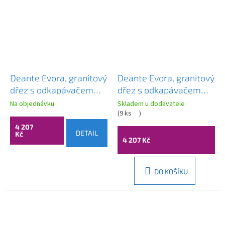
Deante Evora, granitový
Deante Evora, granitový
dřez s odkapávačem
dřez s odkapávačem
vpravo, 1-komorový
vlevo, 1-komorový
Na objednávku
Skladem u dodavatele
760x500x195 mm, bílá
760x500x195 mm, bílá
(
9 ks
)
matná, ZQJ_A11P
matná, ZQJ_A11L
4 207
DETAIL
Kč
4 207 Kč
DO KOŠÍKU