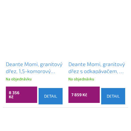
Deante Momi, granitový
Deante Momi, granitový
dřez, 1,5-komorový
dřez s odkapávačem, 1-
600x520x229 mm, bílá,
komorový
Na objednávku
Na objednávku
ocelová, ZKM_A503
820x500x229 mm, bílá,
ocelová, ZKM_A11B
8 356
7 859 Kč
DETAIL
DETAIL
Kč