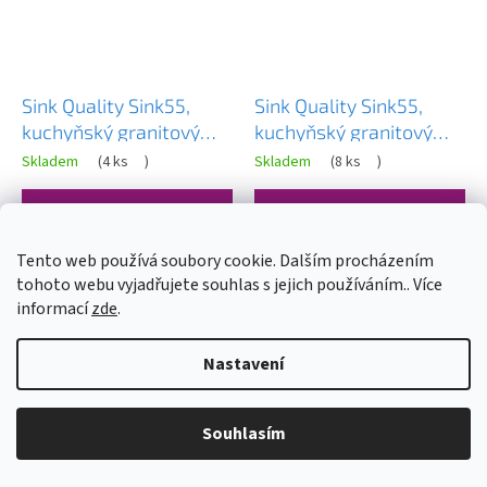
Sink Quality Sink55,
Sink Quality Sink55,
kuchyňský granitový
kuchyňský granitový
dřez 780x460x215 mm
dřez 680x460x215 mm,
Skladem
(
4 ks
)
Skladem
(
8 ks
)
+ grafitový sifon, bílá,
bílá, SKQ-SINK.W.1KDO
SKQ-SINK.W.1KDOL.XB
2 763 Kč
2 891 Kč
Tento web používá soubory cookie. Dalším procházením
tohoto webu vyjadřujete souhlas s jejich používáním.. Více
DO KOŠÍKU
DO KOŠÍKU
informací
zde
.
Nastavení
Souhlasím