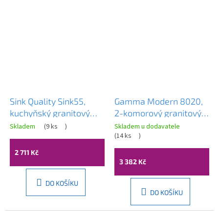
Sink Quality Sink55,
Gamma Modern 8020,
kuchyňský granitový
2-komorový granitový
dřez 780x460x215 mm
dřez 795x495x210 mm,
Skladem
(
9 ks
)
Skladem u dodavatele
+ chromový sifon, bílá,
bílá, GMA-ZLE000032
(
14 ks
)
SKQ-SINK.W.1KDOL.X
2 711 Kč
3 382 Kč
DO KOŠÍKU
DO KOŠÍKU