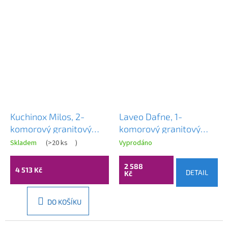
Kuchinox Milos, 2-
Laveo Dafne, 1-
komorový granitový
komorový granitový
dřez 980x500x215 mm
dřez 510x510x205 mm,
Skladem
(
>20 ks
)
Vyprodáno
+ sifon, bílá matná, LAV-
bílá, LAV-SBD_680T
SPM_6209
2 588
4 513 Kč
DETAIL
Kč
DO KOŠÍKU