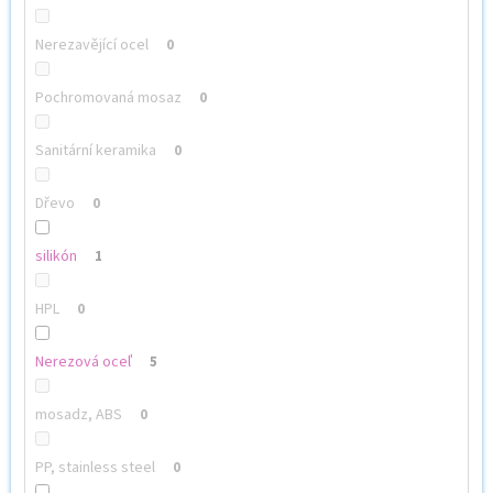
Nerezavějící ocel
0
Pochromovaná mosaz
0
Sanitární keramika
0
Dřevo
0
silikón
1
HPL
0
Nerezová oceľ
5
mosadz, ABS
0
PP, stainless steel
0