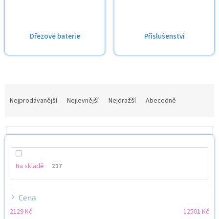
Dřezové baterie
Příslušenství
Ř
a
Nejprodávanější
Nejlevnější
Nejdražší
Abecedně
z
e
n
í
p
r
Na skladě
217
o
d
u
Cena
k
2129
Kč
12501
Kč
t