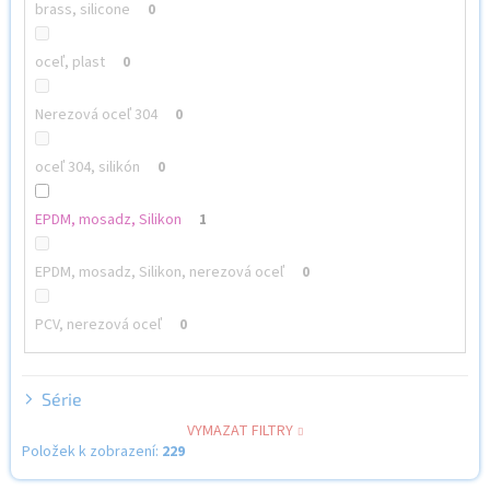
brass, silicone
0
oceľ, plast
0
Nerezová oceľ 304
0
oceľ 304, silikón
0
EPDM, mosadz, Silikon
1
EPDM, mosadz, Silikon, nerezová oceľ
0
PCV, nerezová oceľ
0
Série
VYMAZAT FILTRY
Položek k zobrazení:
229