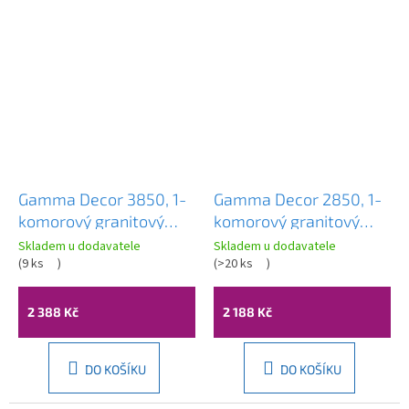
Gamma Decor 3850, 1-
Gamma Decor 2850, 1-
komorový granitový
komorový granitový
dřez 380x500x207 mm,
dřez 280x500x207 mm,
Skladem u dodavatele
Skladem u dodavatele
bílá, GMA-ZLE000158
(
9 ks
)
bílá, GMA-ZLE000160
(
>20 ks
)
2 388 Kč
2 188 Kč
DO KOŠÍKU
DO KOŠÍKU