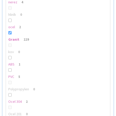
nerez
4
hliník
0
ocel
2
Granit
229
kov
0
ABS
1
PVC
5
Polypropylen
0
Ocel 304
2
Ocel 201
0