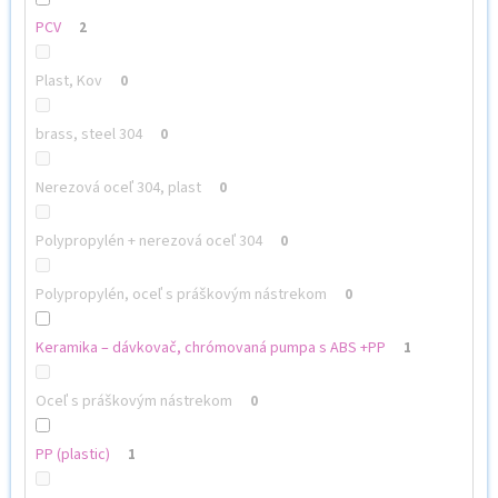
PCV
2
Plast, Kov
0
brass, steel 304
0
Nerezová oceľ 304, plast
0
Polypropylén + nerezová oceľ 304
0
Polypropylén, oceľ s práškovým nástrekom
0
Keramika – dávkovač, chrómovaná pumpa s ABS +PP
1
Oceľ s práškovým nástrekom
0
PP (plastic)
1