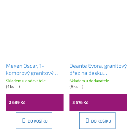
Mexen Oscar, 1-
Deante Evora, granitový
komorový granitový
dřez na desku
dřez 580x490x205 mm,
780x440x193 mm, 3,5"
Skladem u dodavatele
Skladem u dodavatele
bílá, 6519581000-20
(
4 ks
)
+ prostorově úsporný
(
9 ks
)
sifon, 1-komorový, bílá,
ZQJ_A113
2 689 Kč
3 576 Kč
DO KOŠÍKU
DO KOŠÍKU