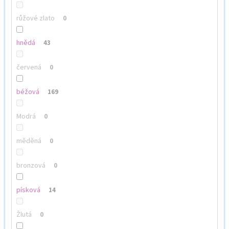
růžové zlato
0
hnědá
43
červená
0
béžová
169
Modrá
0
měděná
0
bronzová
0
písková
14
Žlutá
0