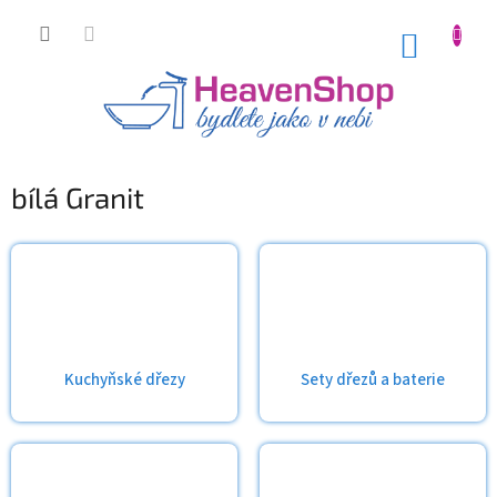
Přejít
na
NÁKUP
obsah
KOŠÍK
bílá Granit
Kuchyňské dřezy
Sety dřezů a baterie