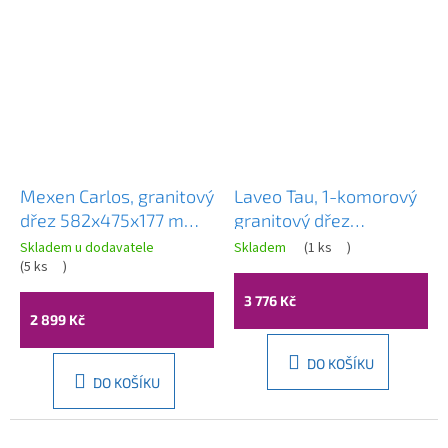
Mexen Carlos, granitový
Laveo Tau, 1-komorový
dřez 582x475x177 mm,
granitový dřez
1,5-komorový, bílá,
700x500x215 mm, bílá,
Skladem u dodavatele
Skladem
(
1 ks
)
6518581500-20
(
5 ks
)
LAV-SBT_6107
3 776 Kč
2 899 Kč
DO KOŠÍKU
DO KOŠÍKU