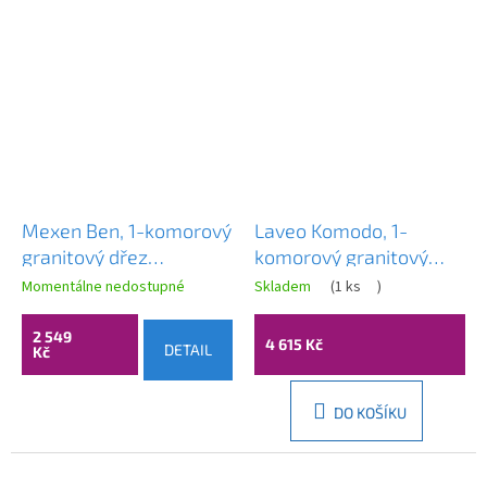
Mexen Ben, 1-komorový
Laveo Komodo, 1-
granitový dřez
komorový granitový
600x500x190 mm,
dřez 586x490x221 mm,
Momentálne nedostupné
Skladem
(
1 ks
)
levý+ chromový sifon,
bílá, LAV-SBK_610A
bílá, 6522605000-20
2 549
4 615 Kč
DETAIL
Kč
DO KOŠÍKU