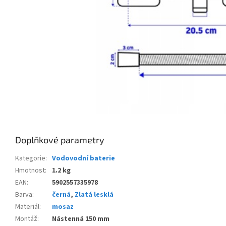
Doplňkové parametry
Kategorie
:
Vodovodní baterie
Hmotnost
:
1.2 kg
EAN
:
5902557335978
Barva
:
černá
,
Zlatá lesklá
Materiál
:
mosaz
Montáž
:
Nástenná 150 mm