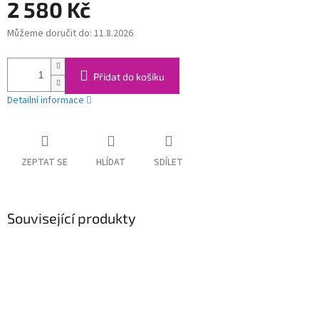
2 580 Kč
Můžeme doručit do:
11.8.2026
Měrná
cena:
Přidat do košíku
Detailní informace
ZEPTAT SE
HLÍDAT
SDÍLET
Související produkty