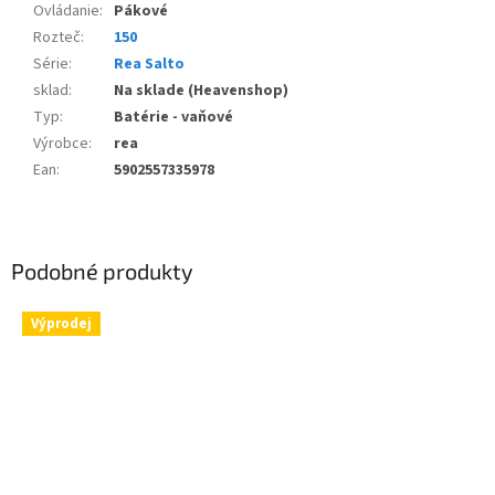
Ovládanie
:
Pákové
Rozteč
:
150
Série
:
Rea Salto
sklad
:
Na sklade (Heavenshop)
Typ
:
Batérie - vaňové
Výrobce
:
rea
Ean
:
5902557335978
Podobné produkty
Výprodej