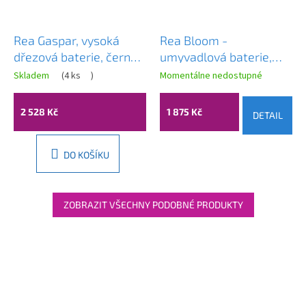
Rea Gaspar, vysoká
Rea Bloom -
dřezová baterie, černá-
umyvadlová baterie,
zlatá lesklá, REA-B1019
černá-zlatá, REA-B9933
Skladem
(
4 ks
)
Momentálne nedostupné
2 528 Kč
1 875 Kč
DETAIL
DO KOŠÍKU
ZOBRAZIT VŠECHNY PODOBNÉ PRODUKTY
Z
á
p