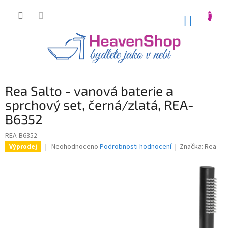
Přejít
na
NÁKUP
obsah
KOŠÍK
Rea Salto - vanová baterie a
sprchový set, černá/zlatá, REA-
B6352
REA-B6352
Průměrné
Neohodnoceno
Podrobnosti hodnocení
Značka:
Rea
Výprodej
hodnocení
produktu
je
0,0
z
5
hvězdiček.