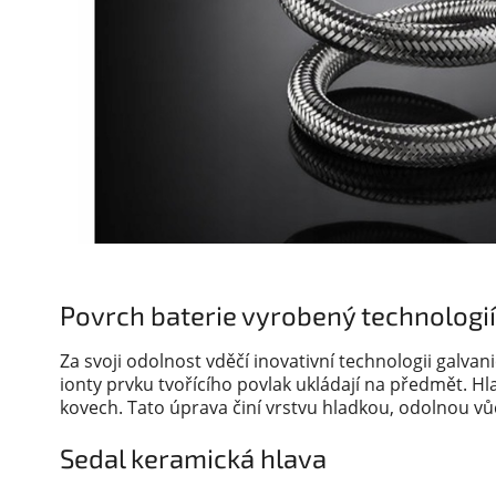
Povrch baterie vyrobený technologi
Za svoji odolnost vděčí inovativní technologii galva
ionty prvku tvořícího povlak ukládají na předmět.
Hl
kovech.
Tato úprava činí vrstvu hladkou, odolnou v
Sedal keramická hlava