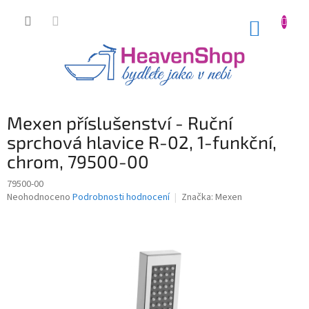
Přejít
na
NÁKUP
obsah
KOŠÍK
Mexen příslušenství - Ruční
sprchová hlavice R-02, 1-funkční,
chrom, 79500-00
79500-00
Průměrné
Neohodnoceno
Podrobnosti hodnocení
Značka:
Mexen
hodnocení
produktu
je
0,0
z
5
hvězdiček.