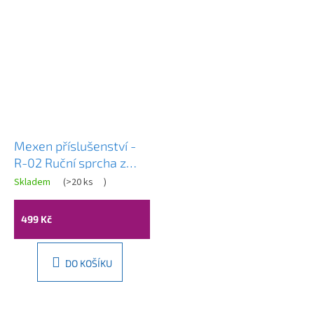
Mexen příslušenství -
R-02 Ruční sprcha z
mosazi, 1-funkční, bílá,
Skladem
(
>20 ks
)
79500-20
499 Kč
DO KOŠÍKU