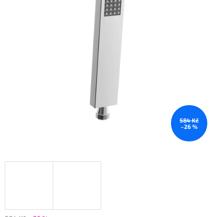
584 Kč
–26 %