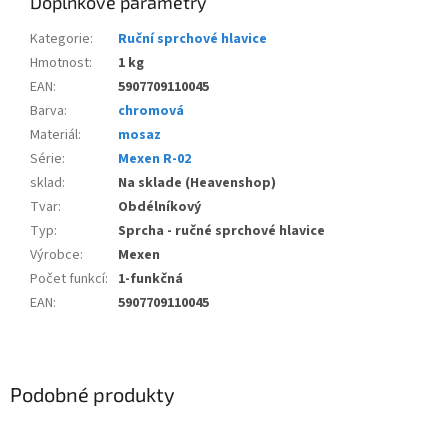
Doplňkové parametry
Kategorie
:
Ruční sprchové hlavice
Hmotnost
:
1 kg
EAN
:
5907709110045
Barva
:
chromová
Materiál
:
mosaz
Série
:
Mexen R-02
sklad
:
Na sklade (Heavenshop)
Tvar
:
Obdélníkový
Typ
:
Sprcha - ručné sprchové hlavice
Výrobce
:
Mexen
Počet funkcí
:
1-funkčná
EAN
:
5907709110045
Podobné produkty