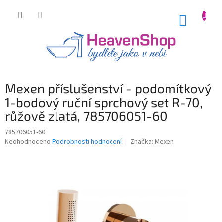
Přejít
na
NÁKUP
obsah
KOŠÍK
Mexen příslušenství - podomítkový
1-bodový ruční sprchový set R-70,
růžově zlatá, 785706051-60
785706051-60
Průměrné
Neohodnoceno
Podrobnosti hodnocení
Značka:
Mexen
hodnocení
produktu
je
0,0
z
5
hvězdiček.