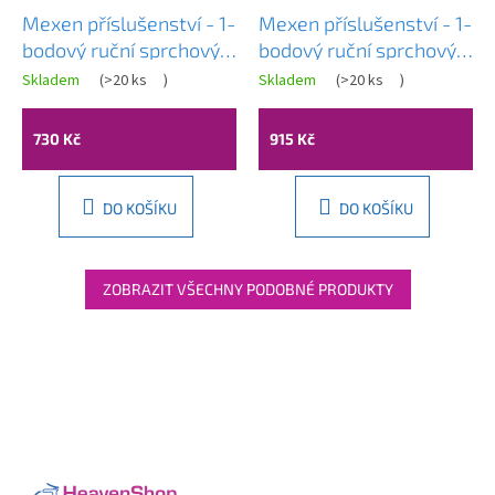
Mexen příslušenství - 1-
Mexen příslušenství - 1-
bodový ruční sprchový
bodový ruční sprchový
set R-70, chrom,
set R-70,
Skladem
(
>20 ks
)
Skladem
(
>20 ks
)
Průměrné
785706051-00
bílá,785706051-20
hodnocení
produktu
730 Kč
915 Kč
je
5,0
z
5
DO KOŠÍKU
DO KOŠÍKU
hvězdiček.
ZOBRAZIT VŠECHNY PODOBNÉ PRODUKTY
Z
á
p
a
t