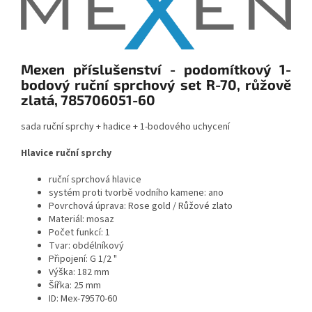
Mexen příslušenství - podomítkový 1-
bodový ruční sprchový set R-70, růžově
zlatá, 785706051-60
sada ruční sprchy + hadice + 1-bodového uchycení
Hlavice ruční sprchy
ruční sprchová hlavice
systém proti tvorbě vodního kamene: ano
Povrchová úprava: Rose gold / Růžové zlato
Materiál: mosaz
Počet funkcí: 1
Tvar: obdélníkový
Připojení: G 1/2 "
Výška: 182 mm
Šířka: 25 mm
ID: Mex-79570-60