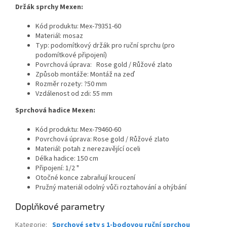
Držák sprchy Mexen:
Kód produktu: Mex-79351-60
Materiál: mosaz
Typ: podomítkový držák pro ruční sprchu (pro
podomítkové připojení)
Povrchová úprava:
Rose gold / Růžové zlato
Způsob montáže: Montáž na zeď
Rozměr rozety: ?50 mm
Vzdálenost od zdi: 55 mm
Sprchová hadice Mexen:
Kód produktu: Mex-79460-60
Povrchová úprava: Rose gold / Růžové zlato
Materiál: potah z nerezavějící oceli
Délka hadice: 150 cm
Připojení: 1/2 "
Otočné konce zabraňují kroucení
Pružný materiál odolný vůči roztahování a ohýbání
Doplňkové parametry
Kategorie
:
Sprchové sety s 1-bodovou ruční sprchou