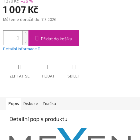
1 370 Kč
–26 %
1 007 Kč
Můžeme doručit do:
7.8.2026
Měrná
cena:
Přidat do košíku
Detailní informace
ZEPTAT SE
HLÍDAT
SDÍLET
Popis
Diskuze
Značka
Detailní popis produktu