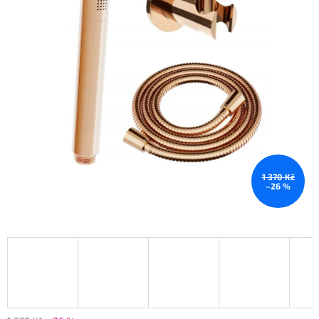
1 370 Kč
–26 %