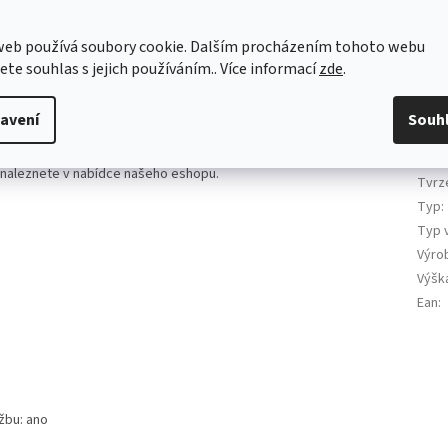
Barva
Délk
web používá soubory cookie. Dalším procházením tohoto webu
ut, 8mm sklo, chromový profil-čiré sklo
Mater
jete souhlas s jejich používáním.. Více informací
zde
.
Séri
 posuvné dveře a 2 x pevná stěna) z kvalitního 8mm kaleného skla a
Šířka
veře se otevírají pomocí kovového madla s chromovou úpravou. Spodní
avení
Souh
Tlou
rahu dveří, která zabraňuje přetékání vody ze sprchového koutu. Drobné
 lištách, které jsou ukotveny do stěny. Osazení koutu je možné přímo
Tvar
 naleznete v nabídce našeho eshopu.
Tvrz
Typ
:
Typ 
Výro
Výšk
Ean
:
žbu: ano