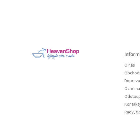
Z
á
p
a
Inform
t
O nás
í
Obchodn
Doprava 
Ochrana
Odstoup
Kontakt
Rady, ti