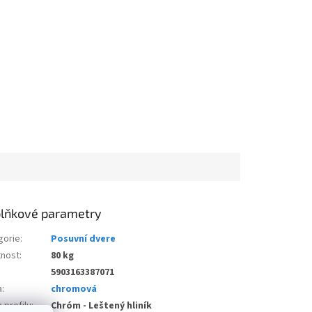
lňkové parametry
gorie
:
Posuvní dvere
nost
:
80 kg
5903163387071
a
:
chromová
 profilu
:
Chróm - Leštený hliník