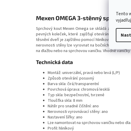
Tento 
Mexen OMEGA 3-stěnný sprchový ko
vyjadřu
Sprchový kout Mexen Omega se skládá ze 3 stěn (1 x
pevných koleček, které zajišťují otevírání dveří. D
Nast
těsnění dveří je zajištěno pomocí hliníkové lišty - p
nerovnosti stěny lze vyrovnat na bočních profilových
na dlažbu nebo na sprchovou vaničku. Vhodné vaničky
Technická data
Montáž: univerzální, pravá nebo levá (L/P)
Způsob otevírání: posuvný
Barva skla: čirá/transparentní
Povrchová úprava: chromová lesklá
Typ skla: bezpečnostní, tvrzené
Tloušťka skla: 8 mm
Nátěr pro snadné čištění: ano
Nerovnosti vyrovnávací stěny: ano
Nastavení šířky: ano
Lze namontovat na sprchovou vaničku nebo dla
Profil: hliníkový