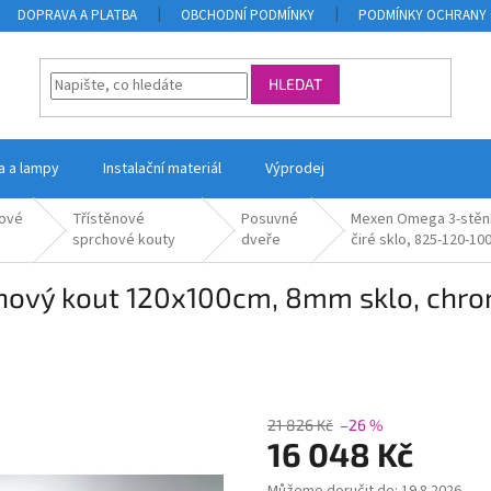
DOPRAVA A PLATBA
OBCHODNÍ PODMÍNKY
PODMÍNKY OCHRANY 
HLEDAT
la a lampy
Instalační materiál
Výprodej
ové
Třístěnové
Posuvné
Mexen Omega 3-stěnn
sprchové kouty
dveře
čiré sklo, 825-120-10
vý kout 120x100cm, 8mm sklo, chromo
21 826 Kč
–26 %
16 048 Kč
Měrná