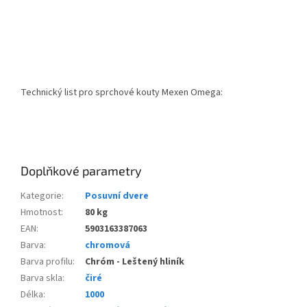
Technický list pro sprchové kouty Mexen Omega:
Doplňkové parametry
Kategorie
:
Posuvní dvere
Hmotnost
:
80 kg
EAN
:
5903163387063
Barva
:
chromová
Barva profilu
:
Chróm - Leštený hliník
Barva skla
:
čiré
Délka
:
1000