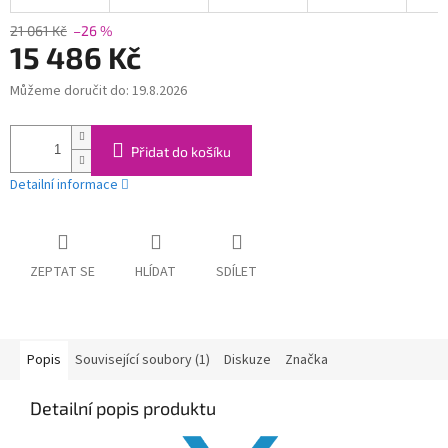
21 061 Kč
–26 %
15 486 Kč
Můžeme doručit do:
19.8.2026
Měrná
cena:
Přidat do košíku
Detailní informace
ZEPTAT SE
HLÍDAT
SDÍLET
Popis
Související soubory (1)
Diskuze
Značka
Detailní popis produktu