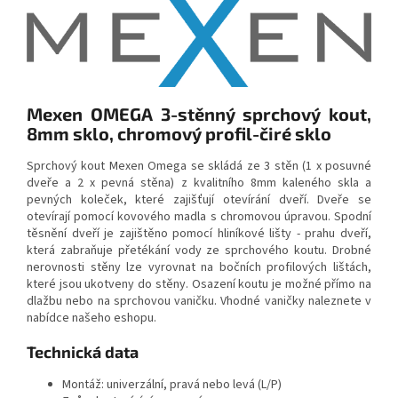
Mexen OMEGA 3-stěnný sprchový kout,
8mm sklo, chromový profil-čiré sklo
Sprchový kout Mexen Omega se skládá ze 3 stěn (1 x posuvné
dveře a 2 x pevná stěna) z kvalitního 8mm kaleného skla a
pevných koleček, které zajišťují otevírání dveří. Dveře se
otevírají pomocí kovového madla s chromovou úpravou. Spodní
těsnění dveří je zajištěno pomocí hliníkové lišty - prahu dveří,
která zabraňuje přetékání vody ze sprchového koutu. Drobné
nerovnosti stěny lze vyrovnat na bočních profilových lištách,
které jsou ukotveny do stěny. Osazení koutu je možné přímo na
dlažbu nebo na sprchovou vaničku. Vhodné vaničky naleznete v
nabídce našeho eshopu.
Technická data
Montáž: univerzální, pravá nebo levá (L/P)