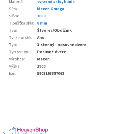
Materiál
:
tvrzené sklo
,
hliník
Série
:
Mexen Omega
Šířka
:
1000
Tloušťka skla
:
8 mm
Tvar
:
Štvorec/Obdĺžnik
Tvrzené sklo
:
Ano
Typ
:
3-stenný - posuvné dvere
Typ vstupu
:
Posuvné dvere
Výrobce
:
Mexen
Výška
:
1900
Ean
:
5903163387063
Z
á
p
a
t
í