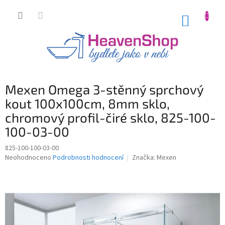
Přejít
na
NÁKUP
obsah
KOŠÍK
Mexen Omega 3-stěnný sprchový
kout 100x100cm, 8mm sklo,
chromový profil-čiré sklo, 825-100-
100-03-00
825-100-100-03-00
Průměrné
Neohodnoceno
Podrobnosti hodnocení
Značka:
Mexen
hodnocení
produktu
je
0,0
z
5
hvězdiček.