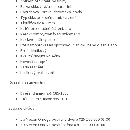
Způsob otevírání: posuvný
Barva skla: čirá/transparentní
Povrchová úprava: chromová lesklá
Typ skla: bezpečnostní, tvrzené
Tloušťka skla: 8 mm
Nátěr pro snadné čištění: ano
Nerovnosti vyrovnávací stěny: ano
Nastavení šířky: ano
Lze namontovat na sprchovou vaničku nebo dlažbu: ano
Profil: hliníkový
Kvalitní dvojitá kolečka
Kovová rukojeť
Sada těsnění
Hliníkový práh dveří
Rozsah nastavení (mm):
Dveře (B min-max): 985-1000
Stěna (C min-max): 995-1010
sada se skládá:
1 x Mexen Omega posuvné dveře 825-100-000-01-00
2 x Mexen Omega pevná stěna 820-100-000-01-00