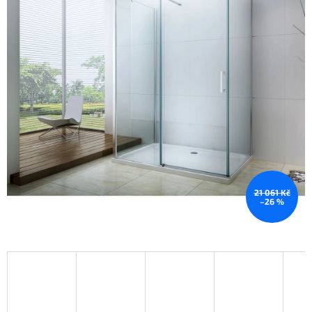
21 061 Kč
–26 %