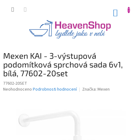
Přejít
na
NÁKUP
obsah
KOŠÍK
Mexen KAI - 3-výstupová
podomítková sprchová sada 6v1,
bílá, 77602-20set
77602-20SET
Průměrné
Neohodnoceno
Podrobnosti hodnocení
Značka:
Mexen
hodnocení
produktu
je
0,0
z
5
hvězdiček.