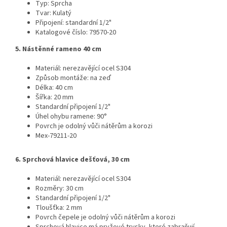
Typ: Sprcha
Tvar: Kulatý
Připojení: standardní 1/2"
Katalogové číslo: 79570-20
5. Nástěnné rameno 40 cm
Materiál: nerezavějící ocel S304
Způsob montáže: na zeď
Délka: 40 cm
Šířka: 20 mm
Standardní připojení 1/2"
Úhel ohybu ramene: 90°
Povrch je odolný vůči nátěrům a korozi
Mex-79211-20
6. Sprchová hlavice dešťová,
30 cm
Materiál: nerezavějící ocel S304
Rozměry: 30 cm
Standardní připojení 1/2"
Tloušťka: 2 mm
Povrch čepele je odolný vůči nátěrům a korozi
Sprchová hlavice má pryžové trysky, které zabraňují