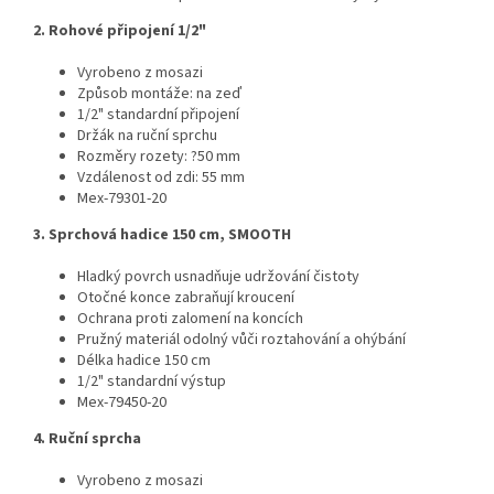
2. Rohové připojení 1/2"
Vyrobeno z mosazi
Způsob montáže: na zeď
1/2" standardní připojení
Držák na ruční sprchu
Rozměry rozety: ?50 mm
Vzdálenost od zdi: 55 mm
Mex-79301-20
3. Sprchová hadice 150 cm, SMOOTH
Hladký povrch usnadňuje udržování čistoty
Otočné konce zabraňují kroucení
Ochrana proti zalomení na koncích
Pružný materiál odolný vůči roztahování a ohýbání
Délka hadice 150 cm
1/2" standardní výstup
Mex-79450-20
4. Ruční sprcha
Vyrobeno z mosazi