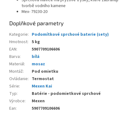
tvorbě vodního kamene
Mex-
79230-20
Doplňkové parametry
Kategorie
:
Podomítkové sprchové baterie (sety)
Hmotnost
:
5 kg
EAN
:
5907709106606
Barva
:
bílá
Materiál
:
mosaz
Montáž
:
Pod omietku
Ovládanie
:
Termostat
Série
:
Mexen Kai
Typ
:
Batérie - podomietkové sprchové
Výrobce
:
Mexen
Ean
:
5907709106606
Z