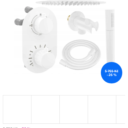
5 755 Kč
–26 %