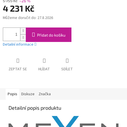
5 755 Kč
–26 %
4 231 Kč
Můžeme doručit do:
27.8.2026
Měrná
cena:
Přidat do košíku
Detailní informace
ZEPTAT SE
HLÍDAT
SDÍLET
Popis
Diskuze
Značka
Detailní popis produktu