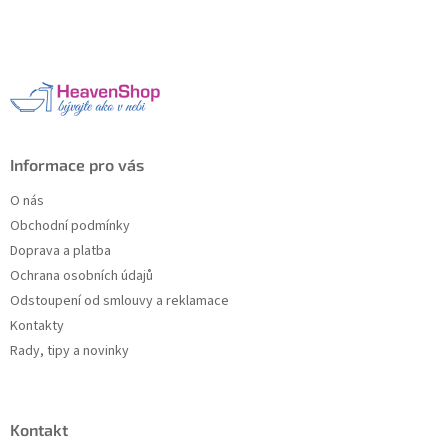
á
p
a
t
í
Informace pro vás
O nás
Obchodní podmínky
Doprava a platba
Ochrana osobních údajů
Odstoupení od smlouvy a reklamace
Kontakty
Rady, tipy a novinky
Kontakt