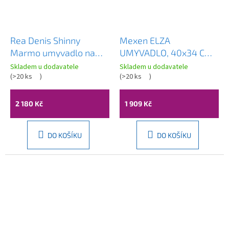
Rea Denis Shinny
Mexen ELZA
Marmo umyvadlo na
UMYVADLO, 40x34 CM,
desku, 62 x 35 cm,
ČERNÁ MATT, 21014085
Skladem u dodavatele
Skladem u dodavatele
imitace kamene, REA-
(
>20 ks
)
(
>20 ks
)
U5896
2 180 Kč
1 909 Kč
DO KOŠÍKU
DO KOŠÍKU