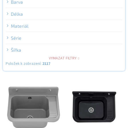
Barva
Délka
Materiál
Série
Šířka
VYMAZAT FILTRY
Položek k zobrazení:
2117
V
ý
p
i
s
p
r
o