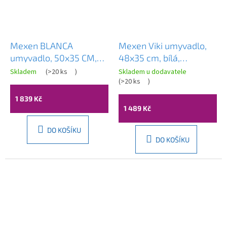
Mexen BLANCA
Mexen Viki umyvadlo,
umyvadlo, 50x35 CM,
48x35 cm, bílá,
bílá, 21105000
21054800
Skladem
(
>20 ks
)
Skladem u dodavatele
Průměrné
(
>20 ks
)
hodnocení
produktu
1 839 Kč
je
1 489 Kč
4,0
z
5
DO KOŠÍKU
hvězdiček.
DO KOŠÍKU