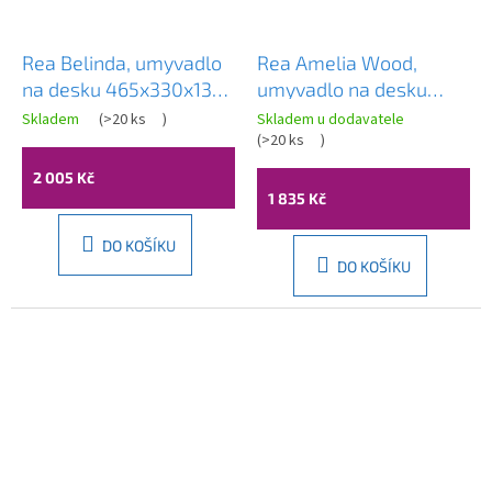
Rea Belinda, umyvadlo
Rea Amelia Wood,
na desku 465x330x135
umyvadlo na desku
mm, měděná matná-
480x345x135 mm,
Skladem
(
>20 ks
)
Skladem u dodavatele
černá struktura, REA-
imitace dřeva-hnědá
(
>20 ks
)
U6384
matná, REA-U5060
2 005 Kč
1 835 Kč
DO KOŠÍKU
DO KOŠÍKU