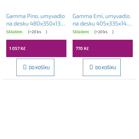
Gamma Pino, umyvadlo
Gamma Emi, umyvadlo
na desku 480x350x130
na desku 405x335x140
mm, bílá lesklá, GMA-
mm, bílá lesklá, GMA-
Skladem
(
>20 ks
)
Skladem
(
>20 ks
)
UC-PINO
UC-EMI
1 057 Kč
770 Kč
DO KOŠÍKU
DO KOŠÍKU