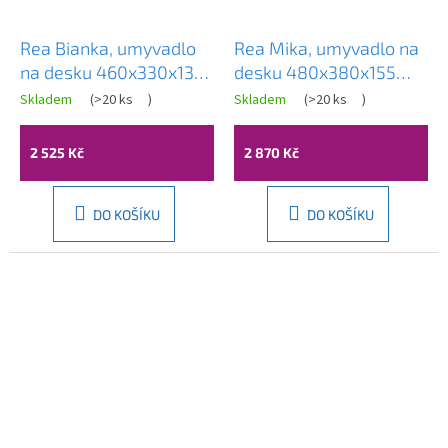
Rea Bianka, umyvadlo
Rea Mika, umyvadlo na
na desku 460x330x130
desku 480x380x155
mm, imitace kamene,
mm, imitace kamene,
Skladem
(
>20 ks
)
Skladem
(
>20 ks
)
REA-U0628
REA-U4333
2 525 Kč
2 870 Kč
DO KOŠÍKU
DO KOŠÍKU