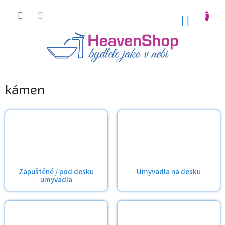
Přejít
na
NÁKUP
obsah
KOŠÍK
kámen
Zapuštěné / pod desku
Umyvadla na desku
umyvadla