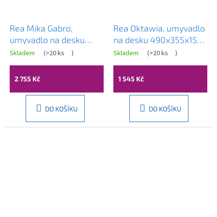
Rea Mika Gabro,
Rea Oktawia, umyvadlo
umyvadlo na desku
na desku 490x355x150
480x380x155 mm,
mm, bílá lesklá, REA-
Skladem
(
>20 ks
)
Skladem
(
>20 ks
)
imitace kamene-šedá,
U6366
REA-U0633
2 755 Kč
1 545 Kč
DO KOŠÍKU
DO KOŠÍKU