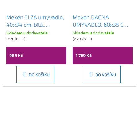
Mexen ELZA umyvadlo,
Mexen DAGNA
40x34 cm, bílá,
UMYVADLO, 60x35 CM,
21014000
BÍLÁ, 21996000
Skladem u dodavatele
Skladem u dodavatele
Průměrné
(
>20 ks
)
(
>20 ks
)
hodnocení
produktu
je
989 Kč
1 769 Kč
4,4
z
5
DO KOŠÍKU
DO KOŠÍKU
hvězdiček.