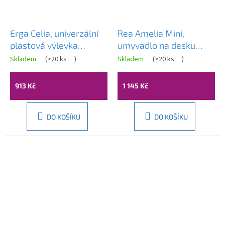
Erga Celia, univerzální
Rea Amelia Mini,
plastová výlevka
umyvadlo na desku
58,4x38x26 cm + sifon,
380x260x120 mm, bílá
Skladem
(
>20 ks
)
Skladem
(
>20 ks
)
1-komorová, černá,
lesklá, REA-U3322
GMA-KGC60-BK
913 Kč
1 145 Kč
DO KOŠÍKU
DO KOŠÍKU