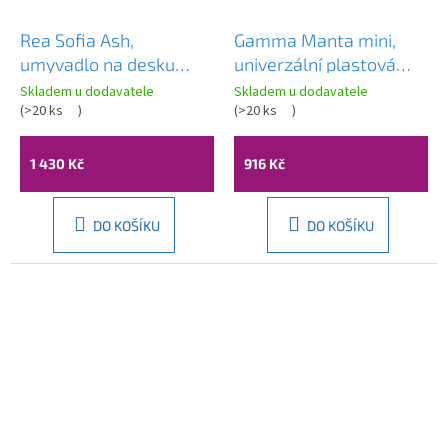
Rea Sofia Ash,
Gamma Manta mini,
umyvadlo na desku
univerzální plastová
41x34,5x15 cm, imitace
výlevka 42,4x34,3x24,2
Skladem u dodavatele
Skladem u dodavatele
kamene, REA-U6362
(
>20 ks
)
cm + sifon, 1-komorová,
(
>20 ks
)
šedá, GMA-KGM42-G
1 430 Kč
916 Kč
DO KOŠÍKU
DO KOŠÍKU