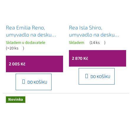
Rea Emilia Reno,
Rea Isla Shiro,
umyvadlo na desku
umyvadlo na desku
560×380×135 mm,
490x370x135 mm,
Skladem u dodavatele
Skladem
(
14 ks
)
béžová matná – imitace
(
>20 ks
)
imitace kamene, REA-
kamene, REA-U3510
U0642
2 870 Kč
2 005 Kč
DO KOŠÍKU
DO KOŠÍKU
Novinka