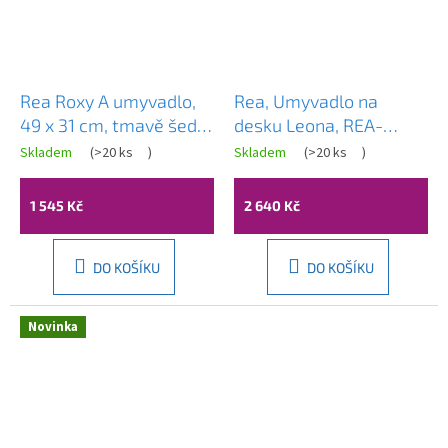
Rea Roxy A umyvadlo,
Rea, Umyvadlo na
49 x 31 cm, tmavě šedá,
desku Leona, REA-
REA-U6649
U3609
Skladem
(
>20 ks
)
Skladem
(
>20 ks
)
1 545 Kč
2 640 Kč
DO KOŠÍKU
DO KOŠÍKU
Novinka