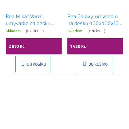
Rea Mika Warm,
Rea Galaxy, umyvadlo
umyvadlo na desku
na desku 400x400x165
500x380x150 mm,
mm, bílá lesklá, REA-
Skladem
(
>20 ks
)
Skladem
(
>20 ks
)
béžová-imitace
U0640
kamene, REA-U7347
2 870 Kč
1 430 Kč
DO KOŠÍKU
DO KOŠÍKU