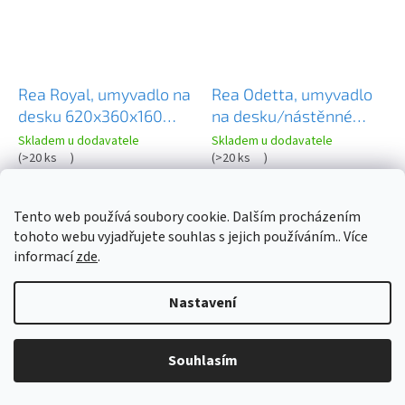
Rea Royal, umyvadlo na
Rea Odetta, umyvadlo
desku 620x360x160
na desku/nástěnné
mm, béžová-hnědá,
510x250x115 mm, bílá
Skladem u dodavatele
Skladem u dodavatele
REA-U0626
(
>20 ks
)
lesklá, REA-U3610
(
>20 ks
)
2 640 Kč
1 490 Kč
Tento web používá soubory cookie. Dalším procházením
tohoto webu vyjadřujete souhlas s jejich používáním.. Více
informací
zde
.
DO KOŠÍKU
DO KOŠÍKU
Nastavení
Souhlasím