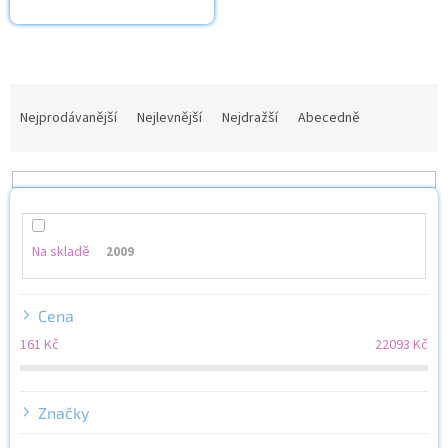
Ř
a
Nejprodávanější
Nejlevnější
Nejdražší
Abecedně
z
e
n
í
p
r
Na skladě
2009
o
d
u
Cena
k
161
Kč
22093
Kč
t
ů
Značky