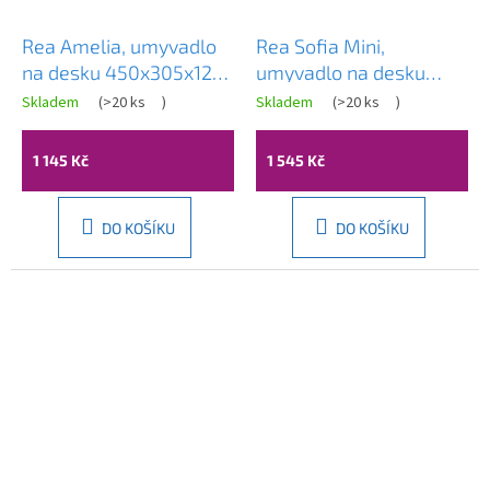
Rea Amelia, umyvadlo
Rea Sofia Mini,
na desku 450x305x125
umyvadlo na desku
mm, bílá lesklá, REA-
350x260x125 mm,
Skladem
(
>20 ks
)
Skladem
(
>20 ks
)
U4330
imitace kamene -
kashmir, REA-U9238
1 145 Kč
1 545 Kč
DO KOŠÍKU
DO KOŠÍKU