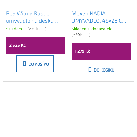
Rea Wilma Rustic,
Mexen NADIA
umyvadlo na desku
UMYVADLO, 46x23 CM,
550x380x130 mm,
BÍLÁ, 21614600
Skladem
(
>20 ks
)
Skladem u dodavatele
Průměrné
broušená měď, REA-
(
>20 ks
)
hodnocení
produktu
U3305
2 525 Kč
je
1 279 Kč
5,0
z
5
DO KOŠÍKU
hvězdiček.
DO KOŠÍKU