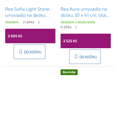
Rea Sofia Light Stone,
Rea Aura umyvadlo na
umyvadlo na desku
desku, 81 x 41 cm, bílá,
41x35 cm, imitace
REA-U2541
Skladem
(
>20 ks
)
Skladem u dodavatele
Průměrné
kamene-šedá, REA-
(
>20 ks
)
hodnocení
U0165
produktu
2 005 Kč
je
2 525 Kč
3,9
z
DO KOŠÍKU
5
DO KOŠÍKU
hvězdiček.
Novinka