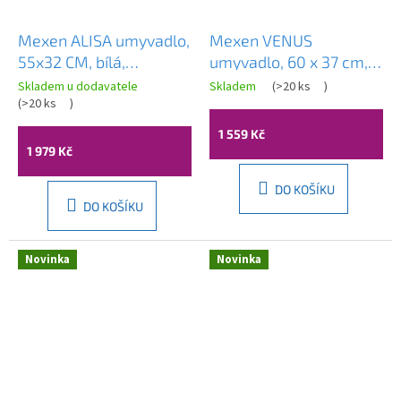
Mexen ALISA umyvadlo,
Mexen VENUS
55x32 CM, bílá,
umyvadlo, 60 x 37 cm,
21745500
bílá, 25416000
Skladem u dodavatele
Skladem
(
>20 ks
)
(
>20 ks
)
1 559 Kč
1 979 Kč
DO KOŠÍKU
DO KOŠÍKU
Novinka
Novinka