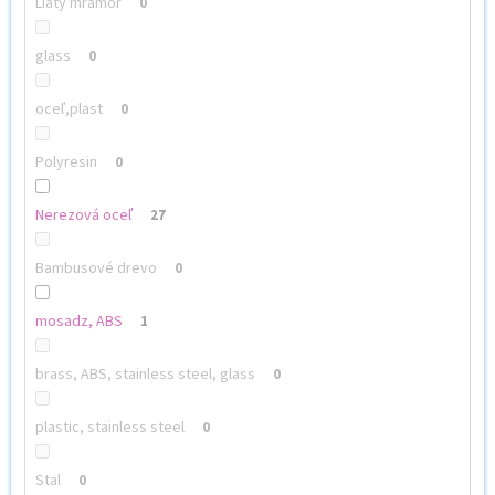
Liaty mramor
0
glass
0
oceľ,plast
0
Polyresin
0
Nerezová oceľ
27
Bambusové drevo
0
mosadz, ABS
1
brass, ABS, stainless steel, glass
0
plastic, stainless steel
0
Stal
0