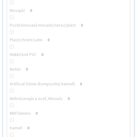
Mosiądz
0
Pochrómovaná mosadz/nerez/plast
0
Plast/chróm/satin
0
Mäkkčené PVC
0
Betón
0
Artificial Stone (kompozitný kameň)
0
Nehrdzavejúca oceľ, Mosadz
0
MDF/lamino
0
Kameň
0