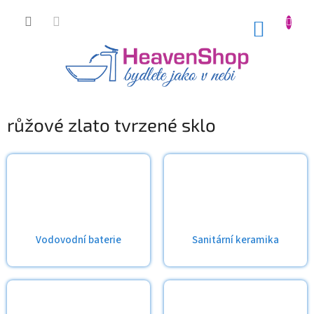
Přejít
na
NÁKUP
obsah
KOŠÍK
růžové zlato tvrzené sklo
Vodovodní baterie
Sanitární keramika