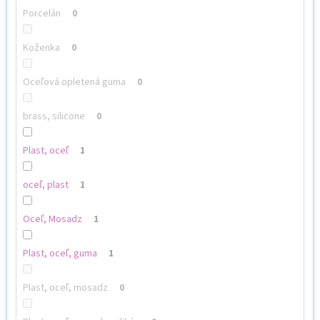
Porcelán
0
Koženka
0
Oceľová opletená guma
0
brass, silicone
0
Plast, oceľ
1
oceľ, plast
1
Oceľ, Mosadz
1
Plast, oceľ, guma
1
Plast, oceľ, mosadz
0