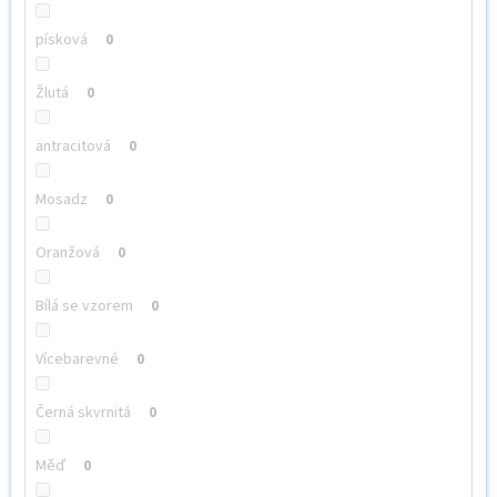
písková
0
Žlutá
0
antracitová
0
Mosadz
0
Oranžová
0
Bílá se vzorem
0
Vícebarevné
0
Černá skvrnitá
0
Měď
0