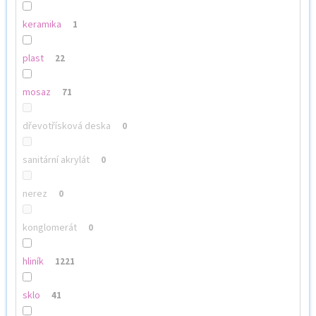
keramika
1
plast
22
mosaz
71
dřevotřísková deska
0
sanitární akrylát
0
nerez
0
konglomerát
0
hliník
1221
sklo
41