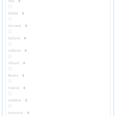
dub
0
hnědá
0
červená
0
béžová
0
stříbrná
0
růžová
0
Modrá
0
Fialová
0
měděná
0
bronzová
0