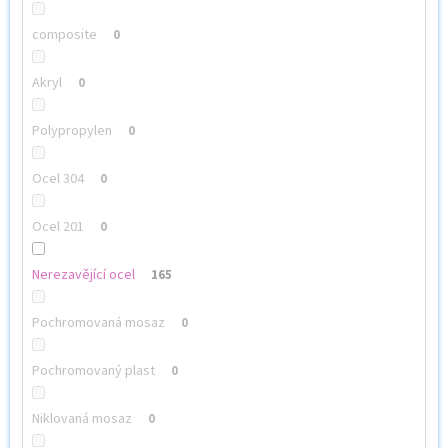
composite
0
Akryl
0
Polypropylen
0
Ocel 304
0
Ocel 201
0
Nerezavějící ocel
165
Pochromovaná mosaz
0
Pochromovaný plast
0
Niklovaná mosaz
0