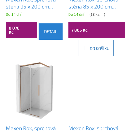
t
stěna 95 x 200 cm,
stěna 85 x 200 cm,
ů
8mm čiré sklo, růžové
8mm čiré sklo, růžové
Do 14 dní
Do 14 dní
(
18 ks
)
zlato profil, 8C2-095-
zlato profil, 8C2-085-
003-60-00
003-60-00
8 078
7 805 Kč
DETAIL
Kč
DO KOŠÍKU
Mexen Rox, sprchová
Mexen Rox, sprchová