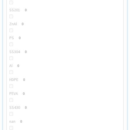
SS201
0
ZnAl
0
PS
0
SS304
0
Al
0
HDPE
0
PEVA
0
SS430
0
nan
0