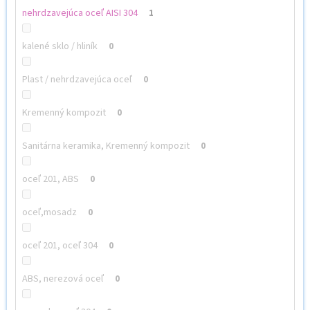
nehrdzavejúca oceľ AISI 304
1
kalené sklo / hliník
0
Plast / nehrdzavejúca oceľ
0
Kremenný kompozit
0
Sanitárna keramika, Kremenný kompozit
0
oceľ 201, ABS
0
oceľ,mosadz
0
oceľ 201, oceľ 304
0
ABS, nerezová oceľ
0