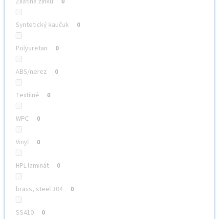
Zliatina zinku
0
Syntetický kaučuk
0
Polyuretan
0
ABS/nerez
0
Textilné
0
WPC
0
Vinyl
0
HPL laminát
0
brass, steel 304
0
SS410
0