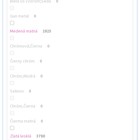
Biela so vzorom;Šedá
0
Gun metal
0
Medená matná
2825
Chrómová;Čierna
0
Čierny chróm
0
Chróm,Modrá
0
Satinox
0
Chróm,Čierna
0
Čierma matná
0
Zlatá lesklá
3780