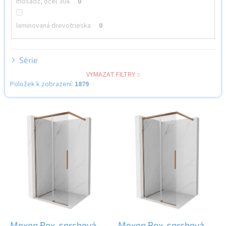
mosadz, oceľ 304
0
laminovaná drevotrieska
0
Série
VYMAZAT FILTRY
Položek k zobrazení:
1879
V
ý
p
i
s
p
r
o
d
u
k
Mexen Rox, sprchová
Mexen Rox, sprchová