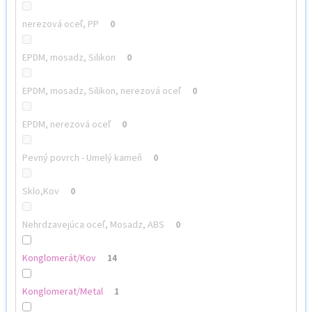
nerezová oceľ, PP
0
EPDM, mosadz, Silikon
0
EPDM, mosadz, Silikon, nerezová oceľ
0
EPDM, nerezová oceľ
0
Pevný povrch - Umelý kameň
0
Sklo,Kov
0
Nehrdzavejúca oceľ, Mosadz, ABS
0
Konglomerát/Kov
14
Konglomerat/Metal
1