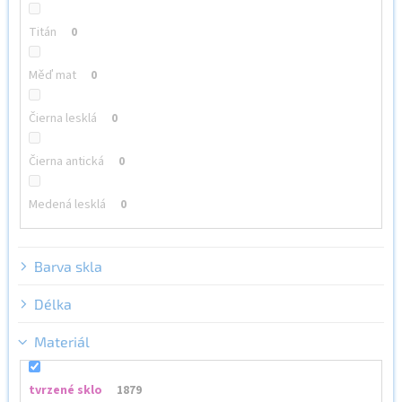
Titán
0
Měď mat
0
Čierna lesklá
0
Čierna antická
0
Medená lesklá
0
Barva skla
Délka
Materiál
tvrzené sklo
1879