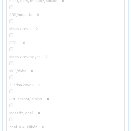
Plast, oceľ, mosadz, silikón
0
ABS/mosadz
0
Masiv drevo
0
DTDL
0
Masiv drevo/dyha
0
MDF/dyha
0
Zliatina kovov
0
HPL laminát/lamino
0
Mosadz, oceľ
0
oceľ 304, silikón
0