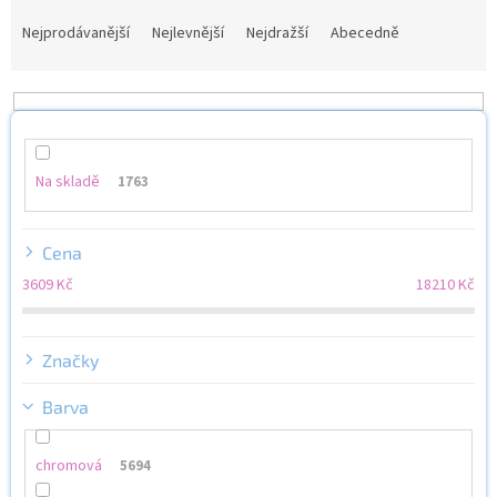
Ř
a
Nejprodávanější
Nejlevnější
Nejdražší
Abecedně
z
e
n
í
p
r
Na skladě
1763
o
d
u
Cena
k
3609
Kč
18210
Kč
t
ů
Značky
Barva
chromová
5694