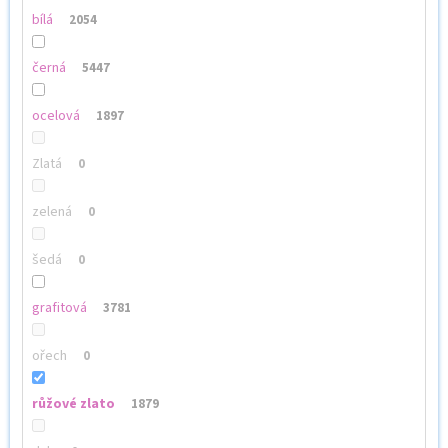
bílá
2054
černá
5447
ocelová
1897
Zlatá
0
zelená
0
šedá
0
grafitová
3781
ořech
0
růžové zlato
1879