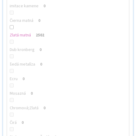
imitace kamene
0
Čierna matná
0
Zlatá matná
2502
Dub kronberg
0
šedá metalíza
0
Ecru
0
Mosazná
0
Chromová;Zlatá
0
Čirá
0