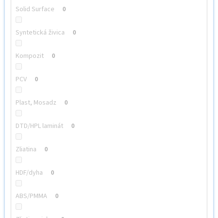
Solid Surface
0
Syntetická živica
0
Kompozit
0
PCV
0
Plast, Mosadz
0
DTD/HPL laminát
0
Zliatina
0
HDF/dyha
0
ABS/PMMA
0