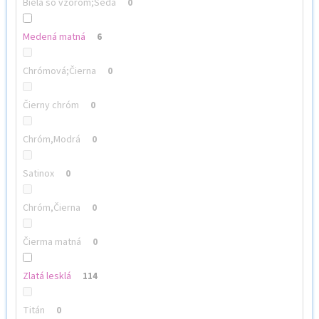
Biela so vzorom;Šedá
0
Medená matná
6
Chrómová;Čierna
0
Čierny chróm
0
Chróm,Modrá
0
Satinox
0
Chróm,Čierna
0
Čierma matná
0
Zlatá lesklá
114
Titán
0