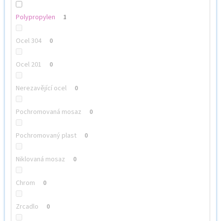
Polypropylen
1
Ocel 304
0
Ocel 201
0
Nerezavějící ocel
0
Pochromovaná mosaz
0
Pochromovaný plast
0
Niklovaná mosaz
0
Chrom
0
Zrcadlo
0