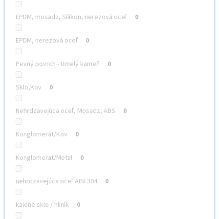
EPDM, mosadz, Silikon, nerezová oceľ
0
EPDM, nerezová oceľ
0
Pevný povrch - Umelý kameň
0
Sklo,Kov
0
Nehrdzavejúca oceľ, Mosadz, ABS
0
Konglomerát/Kov
0
Konglomerat/Metal
0
nehrdzavejúca oceľ AISI 304
0
kalené sklo / hliník
0