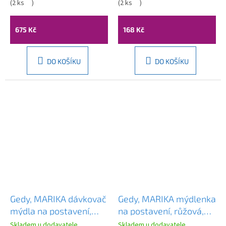
(
2 ks
)
(
2 ks
)
675 Kč
168 Kč
DO KOŠÍKU
DO KOŠÍKU
Gedy, MARIKA dávkovač
Gedy, MARIKA mýdlenka
mýdla na postavení,
na postavení, růžová,
růžová, MK8010
MK1110
Skladem u dodavatele
Skladem u dodavatele