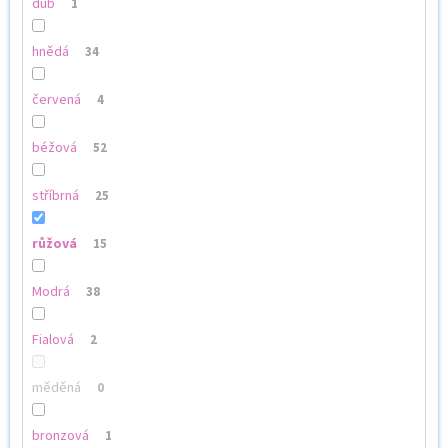
dub
1
hnědá
34
červená
4
béžová
52
stříbrná
25
růžová
15
Modrá
38
Fialová
2
měděná
0
bronzová
1