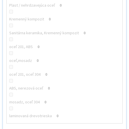
Plast / nehrdzavejúca oceľ
0
Kremenný kompozit
0
Sanitárna keramika, Kremenný kompozit
0
oceľ 201, ABS
0
oceľ,mosadz
0
oceľ 201, oceľ 304
0
ABS, nerezová oceľ
0
mosadz, oceľ 304
0
laminovaná drevotrieska
0