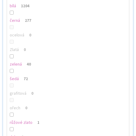
bílá
1204
černá
277
ocelová
0
Zlatá
0
zelená
40
šedá
72
grafitová
0
ořech
0
růžové zlato
1