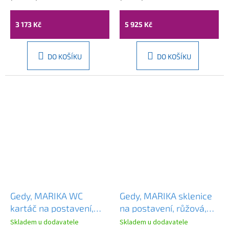
MGT38222
3 173 Kč
5 925 Kč
DO KOŠÍKU
DO KOŠÍKU
Gedy, MARIKA WC
Gedy, MARIKA sklenice
kartáč na postavení,
na postavení, růžová,
růžová, MK3310
MK9810
Skladem u dodavatele
Skladem u dodavatele