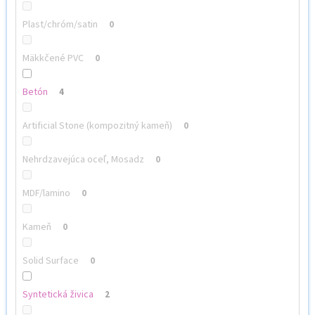
Plast/chróm/satin
0
Mäkkčené PVC
0
Betón
4
Artificial Stone (kompozitný kameň)
0
Nehrdzavejúca oceľ, Mosadz
0
MDF/lamino
0
Kameň
0
Solid Surface
0
Syntetická živica
2