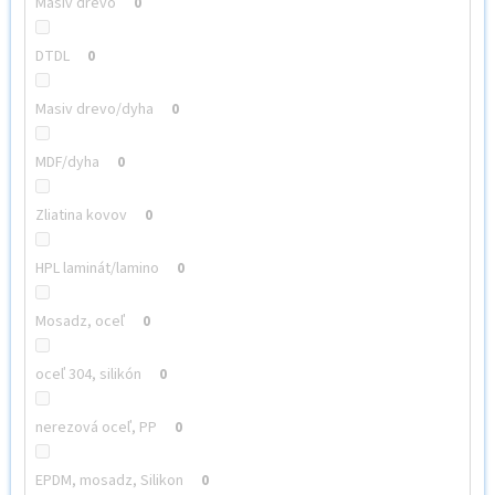
Masiv drevo
0
DTDL
0
Masiv drevo/dyha
0
MDF/dyha
0
Zliatina kovov
0
HPL laminát/lamino
0
Mosadz, oceľ
0
oceľ 304, silikón
0
nerezová oceľ, PP
0
EPDM, mosadz, Silikon
0