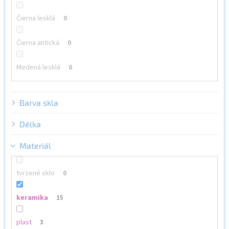
Čierna lesklá
0
Čierna antická
0
Medená lesklá
0
Barva skla
Délka
Materiál
tvrzené sklo
0
keramika
15
plast
3