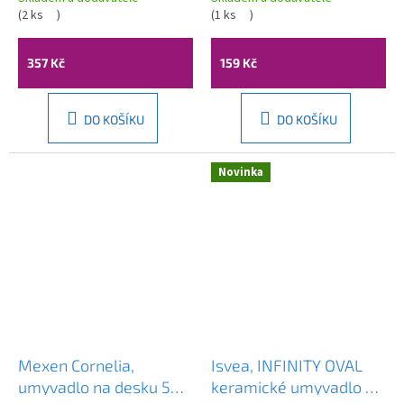
(
2 ks
)
(
1 ks
)
357 Kč
159 Kč
DO KOŠÍKU
DO KOŠÍKU
Novinka
Mexen Cornelia,
Isvea, INFINITY OVAL
umyvadlo na desku 50 x
keramické umyvadlo na