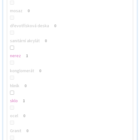
mosaz
0
dřevotřísková deska
0
sanitární akrylát
0
nerez
1
konglomerát
0
hliník
0
sklo
1
ocel
0
Granit
0