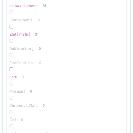
imitace kamene
85
Čierna matná
0
Zlatá matná
3
Dub kronberg
0
šedá metalíza
0
Ecru
1
Mosazná
0
Chromová;Zlatá
0
Čirá
0