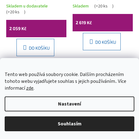
RŮŽOVÁ MATT,
matná, 21084544
Skladem u dodavatele
Skladem
(
>20 ks
)
Průměrné
21014044
(
>20 ks
)
hodnocení
produktu
2 619 Kč
je
2 059 Kč
5,0
z
DO KOŠÍKU
5
DO KOŠÍKU
hvězdiček.
Tento web používá soubory cookie. Dalším procházením
tohoto webu vyjadřujete souhlas s jejich používáním.. Více
informací
zde
.
Nastavení
Souhlasím
Mexen ROSA umyvadlo,