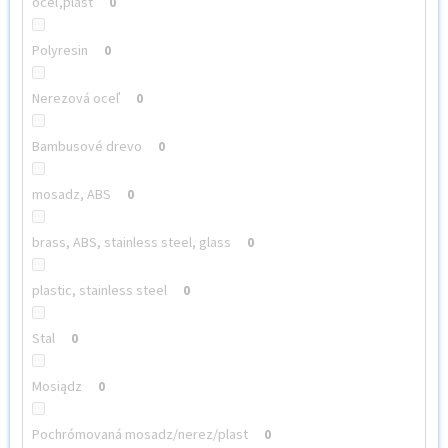
oceľ,plast
0
Polyresin
0
Nerezová oceľ
0
Bambusové drevo
0
mosadz, ABS
0
brass, ABS, stainless steel, glass
0
plastic, stainless steel
0
Stal
0
Mosiądz
0
Pochrómovaná mosadz/nerez/plast
0