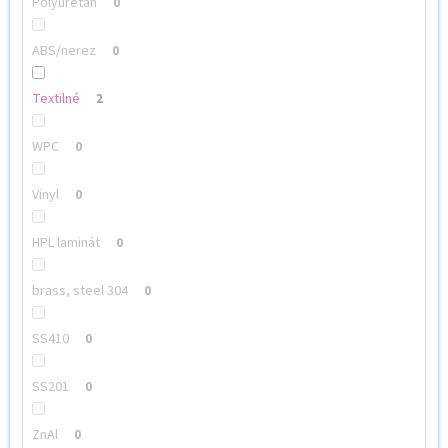
Polyuretan
0
ABS/nerez
0
Textilné
2
WPC
0
Vinyl
0
HPL laminát
0
brass, steel 304
0
SS410
0
SS201
0
ZnAl
0