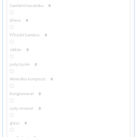
Sanitární keramika
0
Dřevo
0
Přírodní bambus
0
silikón
0
polystyrén
0
Minerálny kompozit
0
Konglomerat
0
Liaty mramor
0
glass
0