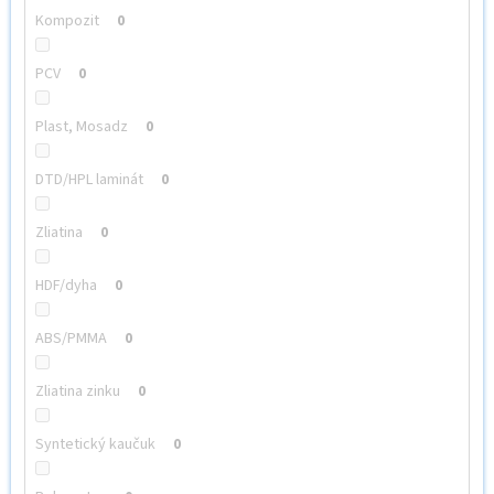
Kompozit
0
PCV
0
Plast, Mosadz
0
DTD/HPL laminát
0
Zliatina
0
HDF/dyha
0
ABS/PMMA
0
Zliatina zinku
0
Syntetický kaučuk
0