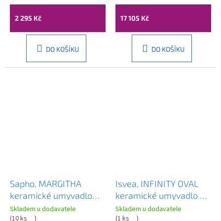
2 295 Kč
17 105 Kč
DO KOŠÍKU
DO KOŠÍKU
Sapho, MARGITHA
Isvea, INFINITY OVAL
keramické umyvadlo
keramické umyvadlo na
38x22cm, otvor pro
desku, 55x36cm, růžová
Skladem u dodavatele
Skladem u dodavatele
baterii vpravo, růžová,
(
10 ks
)
Salmon, 10NF65055-2S
(
1 ks
)