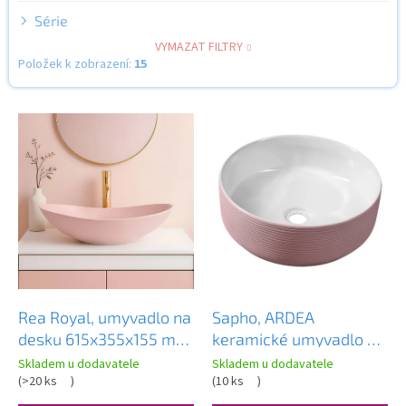
Série
VYMAZAT FILTRY
Položek k zobrazení:
15
V
ý
p
i
s
p
r
o
d
u
k
Rea Royal, umyvadlo na
Sapho, ARDEA
t
desku 615x355x155 mm,
keramické umyvadlo na
ů
růžová matná, REA-
desku prům. 41 cm,
Skladem u dodavatele
Skladem u dodavatele
U6374
(
>20 ks
)
růžová, AR041
(
10 ks
)