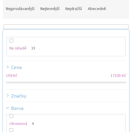
Ř
a
Nejprodávanější
Nejlevnější
Nejdražší
Abecedně
z
e
n
í
p
r
Na skladě
15
o
d
u
Cena
k
159
Kč
17105
Kč
t
ů
Značky
Barva
chromová
4