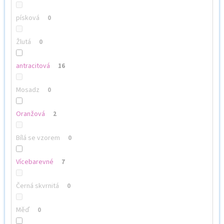
písková
0
Žlutá
0
antracitová
16
Mosadz
0
Oranžová
2
Bílá se vzorem
0
Vícebarevné
7
Černá skvrnitá
0
Měď
0