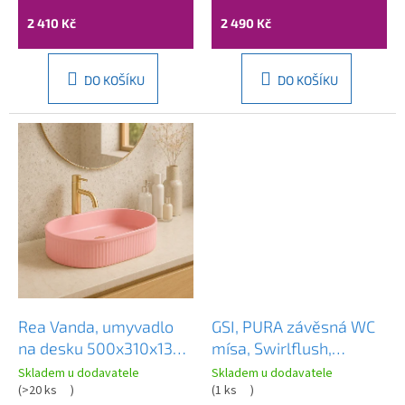
2 410 Kč
2 490 Kč
DO KOŠÍKU
DO KOŠÍKU
Rea Vanda, umyvadlo
GSI, PURA závěsná WC
na desku 500x310x130
mísa, Swirlflush,
mm, růžová matná,
36x55cm, blush dual-
Skladem u dodavatele
Skladem u dodavatele
REA-U6376
(
>20 ks
)
mat, 881524
(
1 ks
)