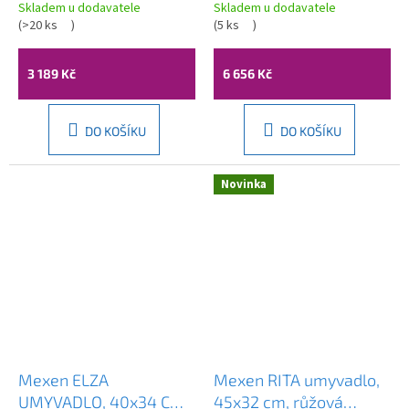
36 cm, růžová matná,
desku, 60x40 cm,
Skladem u dodavatele
Skladem u dodavatele
21885044
(
>20 ks
)
matná růžová Salmon,
(
5 ks
)
10NF65060-2S
3 189 Kč
6 656 Kč
DO KOŠÍKU
DO KOŠÍKU
Novinka
Mexen ELZA
Mexen RITA umyvadlo,
UMYVADLO, 40x34 CM,
45x32 cm, růžová