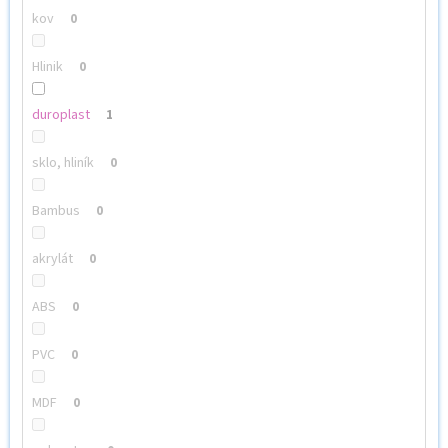
kov
0
Hlinik
0
duroplast
1
sklo, hliník
0
Bambus
0
akrylát
0
ABS
0
PVC
0
MDF
0