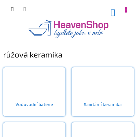
Přejít
na
NÁKUP
obsah
KOŠÍK
růžová keramika
Vodovodní baterie
Sanitární keramika