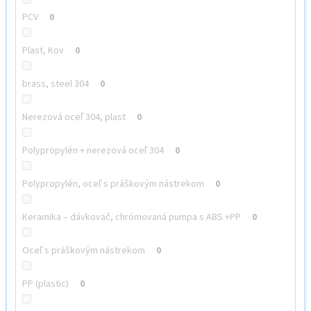
PCV
0
Plast, Kov
0
brass, steel 304
0
Nerezová oceľ 304, plast
0
Polypropylén + nerezová oceľ 304
0
Polypropylén, oceľ s práškovým nástrekom
0
Keramika – dávkovač, chrómovaná pumpa s ABS +PP
0
Oceľ s práškovým nástrekom
0
PP (plastic)
0