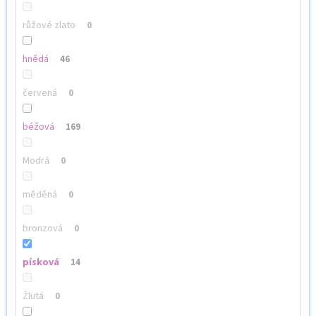
růžové zlato
0
hnědá
46
červená
0
béžová
169
Modrá
0
měděná
0
bronzová
0
písková
14
Žlutá
0