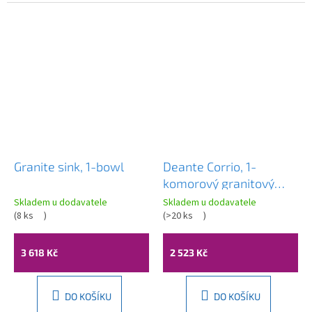
Granite sink, 1-bowl
Deante Corrio, 1-
komorový granitový
dřez 400x500x211 mm,
Skladem u dodavatele
Skladem u dodavatele
(
8 ks
)
písková, DEA-ZRC_7103
(
>20 ks
)
3 618 Kč
2 523 Kč
DO KOŠÍKU
DO KOŠÍKU