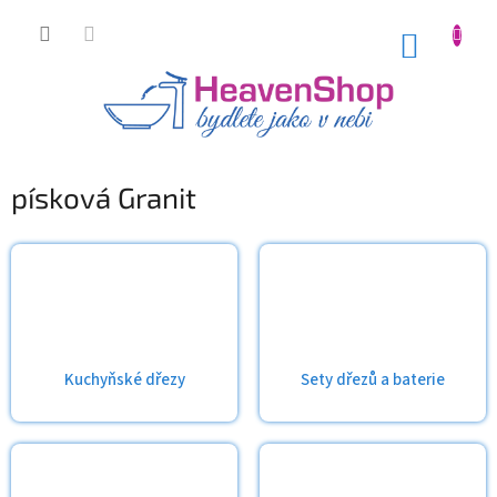
Přejít
na
NÁKUP
obsah
KOŠÍK
písková Granit
Kuchyňské dřezy
Sety dřezů a baterie