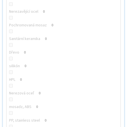
Nerezavějící ocel
0
Pochromovaná mosaz
0
Sanitární keramika
0
Dřevo
0
silikón
0
HPL
0
Nerezová oceľ
0
mosadz, ABS
0
PP, stainless steel
0