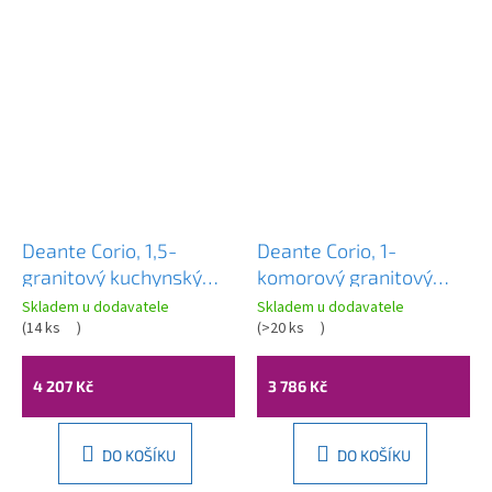
Deante Corio, 1,5-
Deante Corio, 1-
granitový kuchynský
komorový granitový
drez 970x500x215mm,
drez 860x500x216mm,
Skladem u dodavatele
Skladem u dodavatele
piesková, DEA-
(
14 ks
)
piesková, DEA-ZRC_711A
(
>20 ks
)
ZRC_7513
4 207 Kč
3 786 Kč
DO KOŠÍKU
DO KOŠÍKU