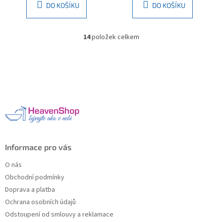
DO KOŠÍKU
DO KOŠÍKU
14
položek celkem
O
v
l
Z
á
á
d
p
a
a
c
t
í
í
p
r
v
k
Informace pro vás
y
v
O nás
ý
Obchodní podmínky
p
Doprava a platba
i
s
Ochrana osobních údajů
u
Odstoupení od smlouvy a reklamace