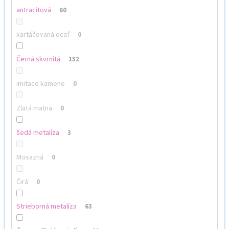
antracitová
60
kartáčovaná oceľ
0
Černá skvrnitá
152
imitace kamene
0
Zlatá matná
0
šedá metalíza
3
Mosazná
0
Čirá
0
Strieborná metalíza
63