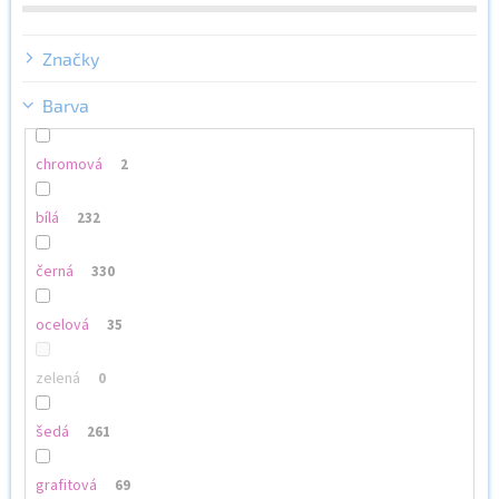
ů
Značky
Barva
chromová
2
bílá
232
černá
330
ocelová
35
zelená
0
šedá
261
grafitová
69