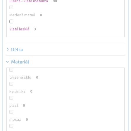
Čierna - Zlatá metalíza
90
Medená matná
0
Zlatá lesklá
3
Délka
Materiál
tvrzené sklo
0
keramika
0
plast
0
mosaz
0