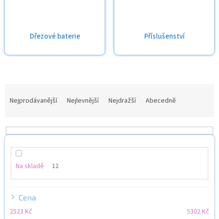
Dřezové baterie
Příslušenství
Ř
a
Nejprodávanější
Nejlevnější
Nejdražší
Abecedně
z
e
n
í
p
r
Na skladě
12
o
d
u
Cena
k
2523
Kč
5302
Kč
t