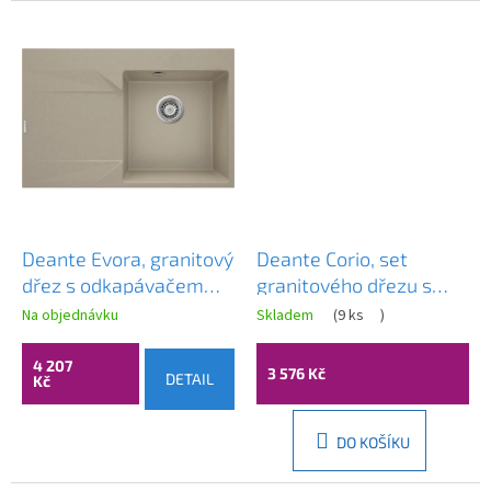
Deante Evora, granitový
Deante Corio, set
dřez s odkapávačem
granitového dřezu s
vlevo, 1-komorový
baterií, 1-komorový
Na objednávku
Skladem
(
9 ks
)
760x500x195 mm,
400, 350x500x211 mm,
písková matná, ZQJ_711L
písková, ocelová,
4 207
3 576 Kč
DETAIL
Kč
ZRCP7103
DO KOŠÍKU