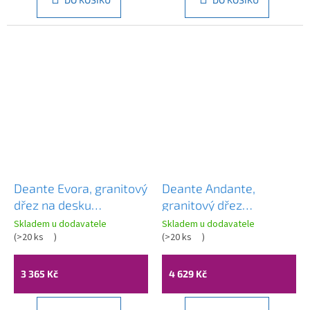
Deante Evora, granitový
Deante Andante,
dřez na desku
granitový dřez
780x440x193 mm, 3,5"
780x490x194 mm +
Skladem u dodavatele
Skladem u dodavatele
+ prostorově úsporný
(
>20 ks
)
prostorově úsporný
(
>20 ks
)
sifon, 1-komorový,
sifon, 1,5komorový,
písková, ZQJ_7113
písková, ZQN_7513
3 365 Kč
4 629 Kč