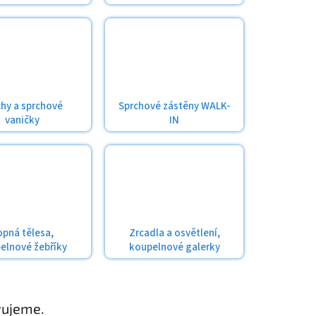
chy a sprchové
Sprchové zástěny WALK-
vaničky
IN
opná tělesa,
Zrcadla a osvětlení,
elnové žebříky
koupelnové galerky
vujeme.