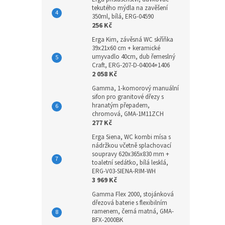
tekutého mýdla na zavěšení
350ml, bílá, ERG-04590
256 Kč
Erga Kim, závěsná WC skříňka
39x21x60 cm + keramické
umyvadlo 40cm, dub řemeslný
Craft, ERG-207-D-04004+1406
2 058 Kč
Gamma, 1-komorový manuální
sifon pro granitové dřezy s
hranatým přepadem,
chromová, GMA-1M11ZCH
277 Kč
Erga Siena, WC kombi mísa s
nádržkou včetně splachovací
soupravy 620x365x830 mm +
toaletní sedátko, bílá lesklá,
ERG-V03-SIENA-RIM-WH
3 969 Kč
Gamma Flex 2000, stojánková
dřezová baterie s flexibilním
ramenem, černá matná, GMA-
BFX-2000BK