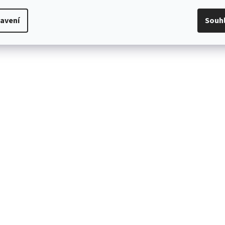
avení
Souh