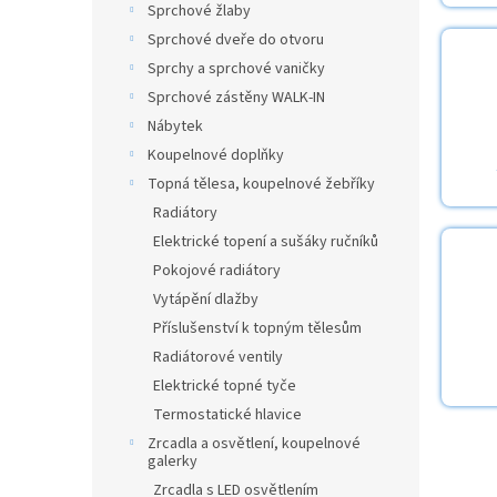
a
Sprchové žlaby
n
Sprchové dveře do otvoru
e
Sprchy a sprchové vaničky
l
Sprchové zástěny WALK-IN
Nábytek
Koupelnové doplňky
Topná tělesa, koupelnové žebříky
Radiátory
Elektrické topení a sušáky ručníků
Pokojové radiátory
Vytápění dlažby
Příslušenství k topným tělesům
Radiátorové ventily
Elektrické topné tyče
Termostatické hlavice
Zrcadla a osvětlení, koupelnové
galerky
Zrcadla s LED osvětlením