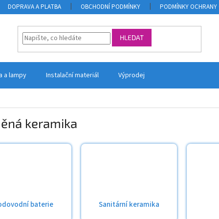
DOPRAVA A PLATBA
OBCHODNÍ PODMÍNKY
PODMÍNKY OCHRANY 
HLEDAT
la a lampy
Instalační materiál
Výprodej
ěná keramika
odovodní baterie
Sanitární keramika