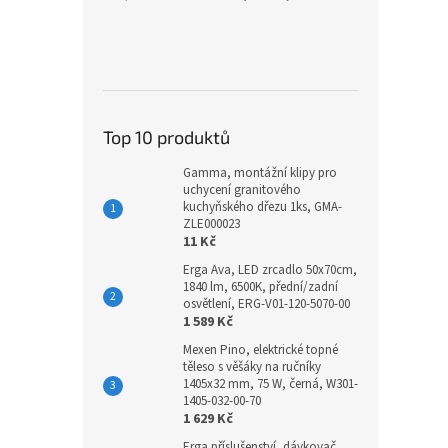
Top 10 produktů
Gamma, montážní klipy pro
uchycení granitového
kuchyňského dřezu 1ks, GMA-
ZLE000023
11 Kč
Erga Ava, LED zrcadlo 50x70cm,
1840 lm, 6500K, přední/zadní
osvětlení, ERG-V01-120-5070-00
1 589 Kč
Mexen Pino, elektrické topné
těleso s věšáky na ručníky
1405x32 mm, 75 W, černá, W301-
1405-032-00-70
1 629 Kč
Erga příslušenství, dávkovač