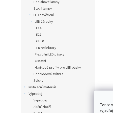
Podlahové lampy
Stolní lampy
LED osvětlení
LED žárovky
E14
E27
GU10
LED reflektory
Flexibilní LED pásiky
Ostatní
Hliníkové profily pro LED pásky
Podhledová svítidla
Svícny
Instalační materiál
Výprodej
Výprodej
Tento 
Akční zboží
vyjadřu