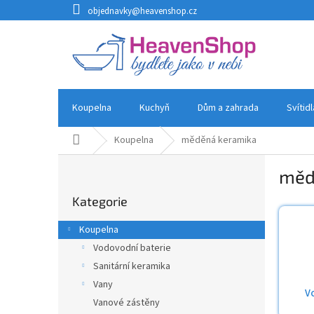
Přejít
objednavky@heavenshop.cz
na
obsah
Koupelna
Kuchyň
Dům a zahrada
Svítid
Domů
Koupelna
měděná keramika
P
měd
o
Přeskočit
s
Kategorie
kategorie
t
r
Koupelna
a
Vodovodní baterie
n
Sanitární keramika
n
í
Vany
V
p
Vanové zástěny