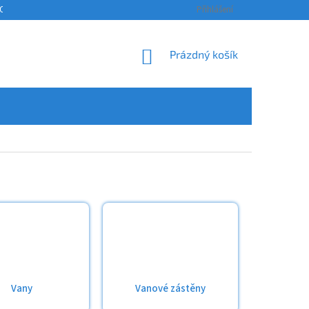
OSOBNÍCH ÚDAJŮ
KONTAKTY
ODSTOUPENÍ OD SMLOUVY A REKLAM
Přihlášení
NÁKUPNÍ
Prázdný košík
KOŠÍK
Vany
Vanové zástěny